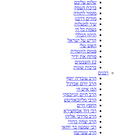
שלום עליכם
ברכת העסק
מזמור לתודה
מודים דרבנן
שיר למעלות
נשמת כל חי
תיקון הכללי
קדיש על ישראל
האש שלי
פטום הקטורת
פותח את ידיך
12 השבטים
ברכות שונות
רבנים
הרב עובדיה יוסף
הרב יורם אברג'ל
הבן איש חי
הרב חיים קנייבסקי
הרבי מליובאוויטש
החפץ חיים
רבי דוד אבוחצירא
הרב מרדכי אליהו
הרב יצחק כדורי
רבי שמעון בר יוחאי
הרב שטיינמן