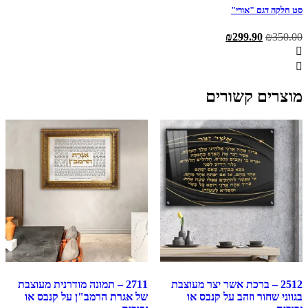
סט חלקה דגם "אורי"
המחיר
המחיר
₪
299.90
₪
350.00
המקורי
הנוכחי
היה:
הוא:
₪299.90.
₪350.00.
מוצרים קשורים
2512 – ברכת אשר יצר מעוצבת
2711 – תמונה מודרנית מעוצבת
בגווני שחור וזהב על קנבס או
של אגרת הרמב"ן על קנבס או