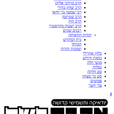
הרב מרדכי אליהו
הרב יצחק כדורי
רבי שמעון בר יוחאי
הרב שטיינמן
הרב קוק
הרב ישעיה מקרסטיר
רבנים שונים
יהדות ויודאיקה
בית המקדש
הכותל
תמונות יהדות
בלוק אקרילי
כוסות קידוש
מגשי חלה
נטלות
סט חלקה
סט בר מצווה
פמוטים
צור קשר