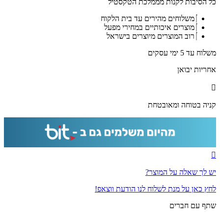
כל הסיבות לקנות מממלכת הטקסטיל
פטום
הקטורת
משלוחים מהירים עד בית הלקוח
על
מוצרים איכותיים במחירי מפעל
שיש
רוב המוצרים מיוצרים בישראל
שחור
וזהב
משלוח עד 5 ימי עסקים
להדפסה
על
אחריות יבואן
קנבס
או
זכוכית
קניה בטוחה ומאובטחת
יש לך שאלה על המוצר?
לחץ כאן על מנת לשלוח לנו הודעת ווצאפ!
שתף עם חברים