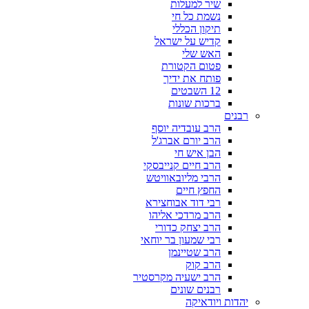
שיר למעלות
נשמת כל חי
תיקון הכללי
קדיש על ישראל
האש שלי
פטום הקטורת
פותח את ידיך
12 השבטים
ברכות שונות
רבנים
הרב עובדיה יוסף
הרב יורם אברג'ל
הבן איש חי
הרב חיים קנייבסקי
הרבי מליובאוויטש
החפץ חיים
רבי דוד אבוחצירא
הרב מרדכי אליהו
הרב יצחק כדורי
רבי שמעון בר יוחאי
הרב שטיינמן
הרב קוק
הרב ישעיה מקרסטיר
רבנים שונים
יהדות ויודאיקה