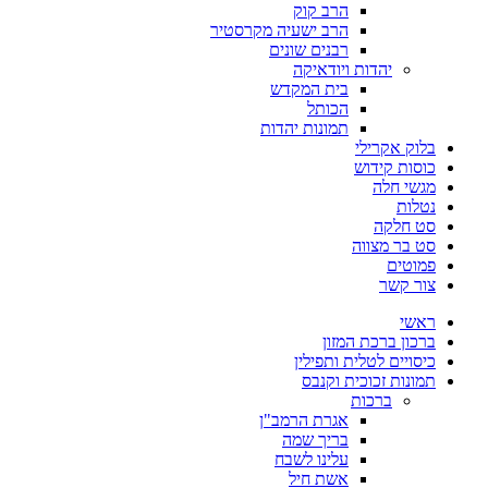
הרב קוק
הרב ישעיה מקרסטיר
רבנים שונים
יהדות ויודאיקה
בית המקדש
הכותל
תמונות יהדות
בלוק אקרילי
כוסות קידוש
מגשי חלה
נטלות
סט חלקה
סט בר מצווה
פמוטים
צור קשר
ראשי
ברכון ברכת המזון
כיסויים לטלית ותפילין
תמונות זכוכית וקנבס
ברכות
אגרת הרמב"ן
בריך שמה
עלינו לשבח
אשת חיל