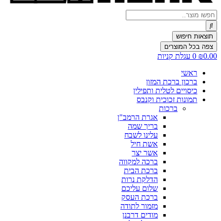
Search
...
תוצאות חיפוש
צפה בכל המוצרים
0.00
₪
0
עגלת קניות
ראשי
ברכון ברכת המזון
כיסויים לטלית ותפילין
תמונות זכוכית וקנבס
ברכות
אגרת הרמב"ן
בריך שמה
עלינו לשבח
אשת חיל
אשר יצר
ברכה למקווה
ברכת הבית
הדלקת נרות
שלום עליכם
ברכת העסק
מזמור לתודה
מודים דרבנן