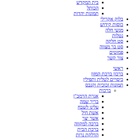
בית המקדש
הכותל
תמונות יהדות
בלוק אקרילי
כוסות קידוש
מגשי חלה
נטלות
סט חלקה
סט בר מצווה
פמוטים
צור קשר
ראשי
ברכון ברכת המזון
כיסויים לטלית ותפילין
תמונות זכוכית וקנבס
ברכות
אגרת הרמב"ן
בריך שמה
עלינו לשבח
אשת חיל
אשר יצר
ברכה למקווה
ברכת הבית
הדלקת נרות