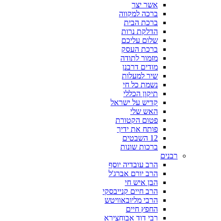
אשר יצר
ברכה למקווה
ברכת הבית
הדלקת נרות
שלום עליכם
ברכת העסק
מזמור לתודה
מודים דרבנן
שיר למעלות
נשמת כל חי
תיקון הכללי
קדיש על ישראל
האש שלי
פטום הקטורת
פותח את ידיך
12 השבטים
ברכות שונות
רבנים
הרב עובדיה יוסף
הרב יורם אברג'ל
הבן איש חי
הרב חיים קנייבסקי
הרבי מליובאוויטש
החפץ חיים
רבי דוד אבוחצירא