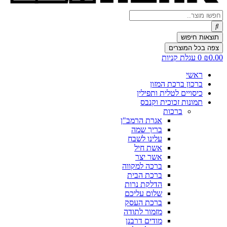
Search
...
תוצאות חיפוש
צפה בכל המוצרים
0.00
₪
0
עגלת קניות
ראשי
ברכון ברכת המזון
כיסויים לטלית ותפילין
תמונות זכוכית וקנבס
ברכות
אגרת הרמב"ן
בריך שמה
עלינו לשבח
אשת חיל
אשר יצר
ברכה למקווה
ברכת הבית
הדלקת נרות
שלום עליכם
ברכת העסק
מזמור לתודה
מודים דרבנן