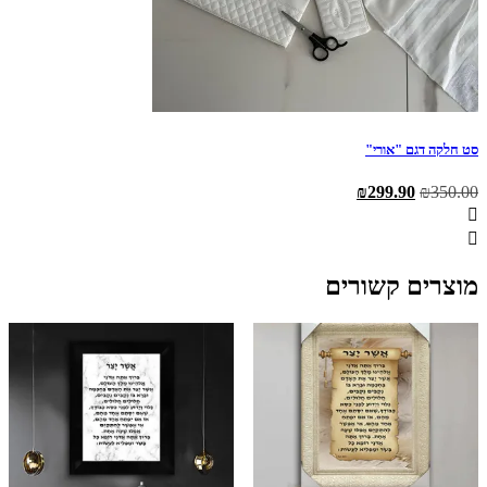
סט חלקה דגם "אורי"
המחיר
המחיר
₪
299.90
₪
350.00
המקורי
הנוכחי
היה:
הוא:
₪299.90.
₪350.00.
מוצרים קשורים