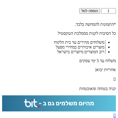
כמות
הוספה לסל
של
2626
-
*התמונות להמחשה בלבד.
תמונה
כל הסיבות לקנות מממלכת הטקסטיל
מעוצבת
של
משלוחים מהירים עד בית הלקוח
ברכת
מוצרים איכותיים במחירי מפעל
הבית
רוב המוצרים מיוצרים בישראל
להדפסה
על
משלוח עד 5 ימי עסקים
קנבס
או
אחריות יבואן
זכוכית
מחוסמת
קניה בטוחה ומאובטחת