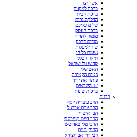
אשר יצר
ברכה למקווה
ברכת הבית
הדלקת נרות
שלום עליכם
ברכת העסק
מזמור לתודה
מודים דרבנן
שיר למעלות
נשמת כל חי
תיקון הכללי
קדיש על ישראל
האש שלי
פטום הקטורת
פותח את ידיך
12 השבטים
ברכות שונות
רבנים
הרב עובדיה יוסף
הרב יורם אברג'ל
הבן איש חי
הרב חיים קנייבסקי
הרבי מליובאוויטש
החפץ חיים
רבי דוד אבוחצירא