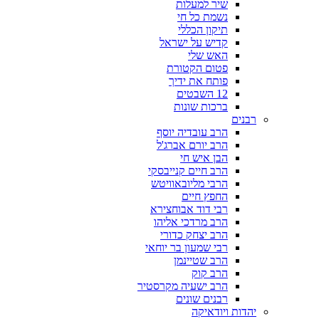
שיר למעלות
נשמת כל חי
תיקון הכללי
קדיש על ישראל
האש שלי
פטום הקטורת
פותח את ידיך
12 השבטים
ברכות שונות
רבנים
הרב עובדיה יוסף
הרב יורם אברג'ל
הבן איש חי
הרב חיים קנייבסקי
הרבי מליובאוויטש
החפץ חיים
רבי דוד אבוחצירא
הרב מרדכי אליהו
הרב יצחק כדורי
רבי שמעון בר יוחאי
הרב שטיינמן
הרב קוק
הרב ישעיה מקרסטיר
רבנים שונים
יהדות ויודאיקה