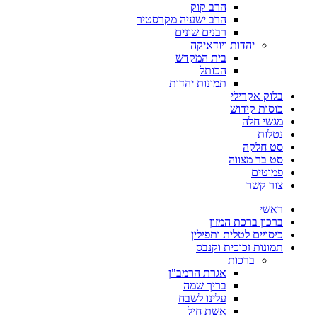
הרב קוק
הרב ישעיה מקרסטיר
רבנים שונים
יהדות ויודאיקה
בית המקדש
הכותל
תמונות יהדות
בלוק אקרילי
כוסות קידוש
מגשי חלה
נטלות
סט חלקה
סט בר מצווה
פמוטים
צור קשר
ראשי
ברכון ברכת המזון
כיסויים לטלית ותפילין
תמונות זכוכית וקנבס
ברכות
אגרת הרמב"ן
בריך שמה
עלינו לשבח
אשת חיל