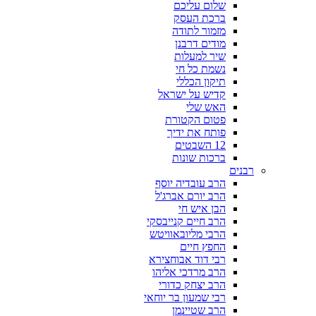
שלום עליכם
ברכת העסק
מזמור לתודה
מודים דרבנן
שיר למעלות
נשמת כל חי
תיקון הכללי
קדיש על ישראל
האש שלי
פטום הקטורת
פותח את ידיך
12 השבטים
ברכות שונות
רבנים
הרב עובדיה יוסף
הרב יורם אברג'ל
הבן איש חי
הרב חיים קנייבסקי
הרבי מליובאוויטש
החפץ חיים
רבי דוד אבוחצירא
הרב מרדכי אליהו
הרב יצחק כדורי
רבי שמעון בר יוחאי
הרב שטיינמן