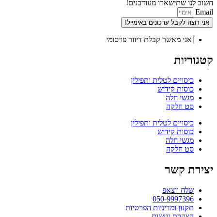
חשוב לנו שתישארו מעודכנים!
Email
אני רוצה לקבל עדכונים באימייל!
אני מאשר קבלת דיוור פרסומי
קטגוריות
כיסויים לטלית ותפילין
כוסות קידוש
מגשי חלה
סט חלקה
כיסויים לטלית ותפילין
כוסות קידוש
מגשי חלה
סט חלקה
יצירת קשר
שלח ווצאפ
050-9997396
תקנון ומדיניות הפרטיות
הצהרת נגישות