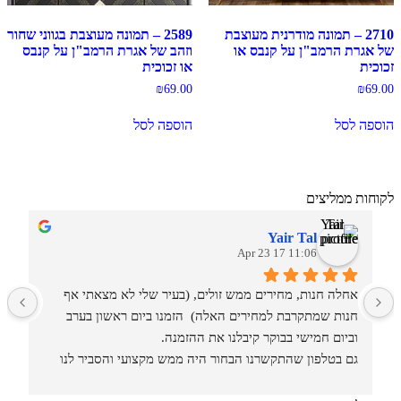
2710 – תמונה מודרנית מעוצבת
2589 – תמונה מעוצבת בגווני שחור
של אגרת הרמב"ן על קנבס או
וזהב של אגרת הרמב"ן על קנבס
זכוכית
או זכוכית
₪
69.00
₪
69.00
הוספה לסל
הוספה לסל
לקוחות ממליצים
Yair Tal
11:06 17 Apr 23
אחלה חנות, מחירים ממש זולים, (בעיר שלי לא מצאתי אף 
מ
חנות שמתקרבת למחירים האלה)  הזמנו ביום ראשון בערב 
וביום חמישי בבוקר קיבלנו את ההזמנה.
גם בטלפון שהתקשרנו הבחור היה ממש מקצועי והסביר לנו 
איזה סוגים וגדלים יש בחנות.