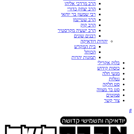
הרב מרדכי אליהו
הרב יצחק כדורי
רבי שמעון בר יוחאי
הרב שטיינמן
הרב קוק
הרב ישעיה מקרסטיר
רבנים שונים
יהדות ויודאיקה
בית המקדש
הכותל
תמונות יהדות
בלוק אקרילי
כוסות קידוש
מגשי חלה
נטלות
סט חלקה
סט בר מצווה
פמוטים
צור קשר