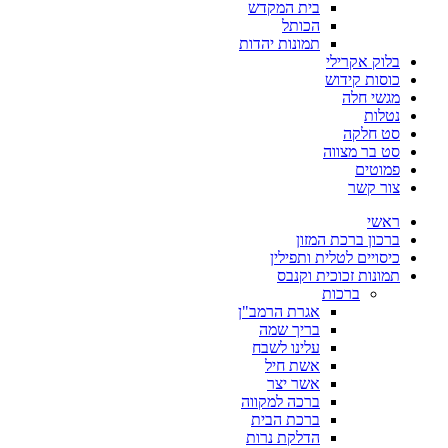
בית המקדש
הכותל
תמונות יהדות
בלוק אקרילי
כוסות קידוש
מגשי חלה
נטלות
סט חלקה
סט בר מצווה
פמוטים
צור קשר
ראשי
ברכון ברכת המזון
כיסויים לטלית ותפילין
תמונות זכוכית וקנבס
ברכות
אגרת הרמב"ן
בריך שמה
עלינו לשבח
אשת חיל
אשר יצר
ברכה למקווה
ברכת הבית
הדלקת נרות