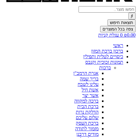
Search
...
תוצאות חיפוש
צפה בכל המוצרים
0.00
₪
0
עגלת קניות
ראשי
ברכון ברכת המזון
כיסויים לטלית ותפילין
תמונות זכוכית וקנבס
ברכות
אגרת הרמב"ן
בריך שמה
עלינו לשבח
אשת חיל
אשר יצר
ברכה למקווה
ברכת הבית
הדלקת נרות
שלום עליכם
ברכת העסק
מזמור לתודה
מודים דרבנן