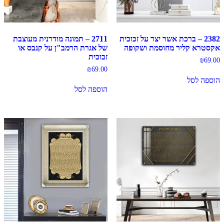
2382 – ברכת אשר יצר על זכוכית
2711 – תמונה מודרנית מעוצבת
אקסטרא קליר מחוסמת ושקופה
של אגרת הרמב"ן על קנבס או
זכוכית
₪
69.00
₪
69.00
הוספה לסל
הוספה לסל