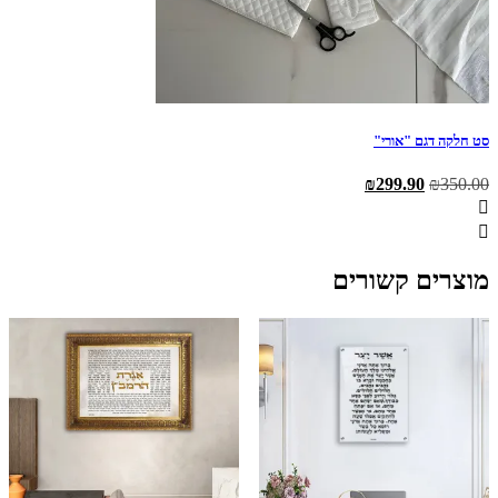
סט חלקה דגם "אורי"
המחיר
המחיר
₪
299.90
₪
350.00
המקורי
הנוכחי
היה:
הוא:
₪299.90.
₪350.00.
מוצרים קשורים