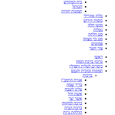
בית המקדש
הכותל
תמונות יהדות
בלוק אקרילי
כוסות קידוש
מגשי חלה
נטלות
סט חלקה
סט בר מצווה
פמוטים
צור קשר
ראשי
ברכון ברכת המזון
כיסויים לטלית ותפילין
תמונות זכוכית וקנבס
ברכות
אגרת הרמב"ן
בריך שמה
עלינו לשבח
אשת חיל
אשר יצר
ברכה למקווה
ברכת הבית
הדלקת נרות