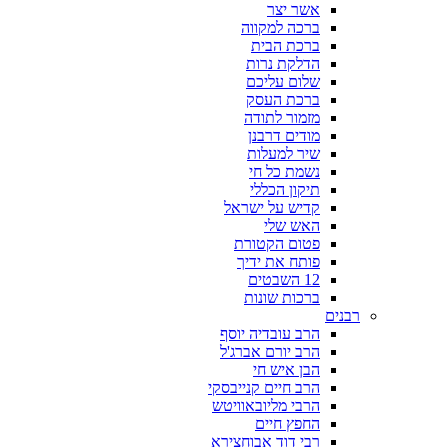
אשר יצר
ברכה למקווה
ברכת הבית
הדלקת נרות
שלום עליכם
ברכת העסק
מזמור לתודה
מודים דרבנן
שיר למעלות
נשמת כל חי
תיקון הכללי
קדיש על ישראל
האש שלי
פטום הקטורת
פותח את ידיך
12 השבטים
ברכות שונות
רבנים
הרב עובדיה יוסף
הרב יורם אברג'ל
הבן איש חי
הרב חיים קנייבסקי
הרבי מליובאוויטש
החפץ חיים
רבי דוד אבוחצירא