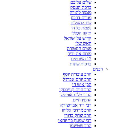
שלום עליכם
ברכת העסק
מזמור לתודה
מודים דרבנן
שיר למעלות
נשמת כל חי
תיקון הכללי
קדיש על ישראל
האש שלי
פטום הקטורת
פותח את ידיך
12 השבטים
ברכות שונות
רבנים
הרב עובדיה יוסף
הרב יורם אברג'ל
הבן איש חי
הרב חיים קנייבסקי
הרבי מליובאוויטש
החפץ חיים
רבי דוד אבוחצירא
הרב מרדכי אליהו
הרב יצחק כדורי
רבי שמעון בר יוחאי
הרב שטיינמן