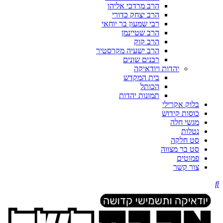
הרב מרדכי אליהו
הרב יצחק כדורי
רבי שמעון בר יוחאי
הרב שטיינמן
הרב קוק
הרב ישעיה מקרסטיר
רבנים שונים
יהדות ויודאיקה
בית המקדש
הכותל
תמונות יהדות
בלוק אקרילי
כוסות קידוש
מגשי חלה
נטלות
סט חלקה
סט בר מצווה
פמוטים
צור קשר