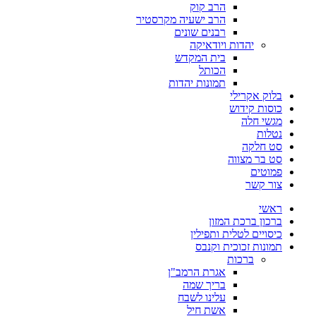
הרב קוק
הרב ישעיה מקרסטיר
רבנים שונים
יהדות ויודאיקה
בית המקדש
הכותל
תמונות יהדות
בלוק אקרילי
כוסות קידוש
מגשי חלה
נטלות
סט חלקה
סט בר מצווה
פמוטים
צור קשר
ראשי
ברכון ברכת המזון
כיסויים לטלית ותפילין
תמונות זכוכית וקנבס
ברכות
אגרת הרמב"ן
בריך שמה
עלינו לשבח
אשת חיל