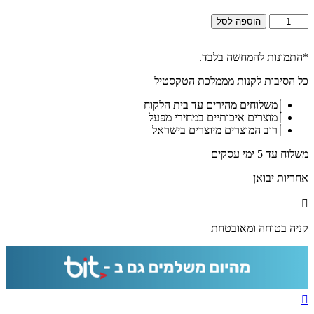
כמות
הוספה לסל
של
2621-
תמונה
*התמונות להמחשה בלבד.
מעוצבת
כל הסיבות לקנות מממלכת הטקסטיל
של
תפילת
משלוחים מהירים עד בית הלקוח
הרופא
מוצרים איכותיים במחירי מפעל
על
רוב המוצרים מיוצרים בישראל
קנבס
או
משלוח עד 5 ימי עסקים
זכוכית
מחוסמת
אחריות יבואן
קניה בטוחה ומאובטחת