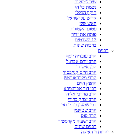
שיר למעלות
נשמת כל חי
תיקון הכללי
קדיש על ישראל
האש שלי
פטום הקטורת
פותח את ידיך
12 השבטים
ברכות שונות
רבנים
הרב עובדיה יוסף
הרב יורם אברג'ל
הבן איש חי
הרב חיים קנייבסקי
הרבי מליובאוויטש
החפץ חיים
רבי דוד אבוחצירא
הרב מרדכי אליהו
הרב יצחק כדורי
רבי שמעון בר יוחאי
הרב שטיינמן
הרב קוק
הרב ישעיה מקרסטיר
רבנים שונים
יהדות ויודאיקה