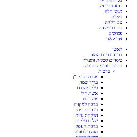
בלוק אקרילי
כוסות קידוש
מגשי חלה
נטלות
סט חלקה
סט בר מצווה
פמוטים
צור קשר
ראשי
ברכון ברכת המזון
כיסויים לטלית ותפילין
תמונות זכוכית וקנבס
ברכות
אגרת הרמב"ן
בריך שמה
עלינו לשבח
אשת חיל
אשר יצר
ברכה למקווה
ברכת הבית
הדלקת נרות
שלום עליכם
ברכת העסק
מזמור לתודה