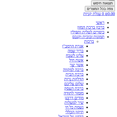
תוצאות חיפוש
צפה בכל המוצרים
0.00
₪
0
עגלת קניות
ראשי
ברכון ברכת המזון
כיסויים לטלית ותפילין
תמונות זכוכית וקנבס
ברכות
אגרת הרמב"ן
בריך שמה
עלינו לשבח
אשת חיל
אשר יצר
ברכה למקווה
ברכת הבית
הדלקת נרות
שלום עליכם
ברכת העסק
מזמור לתודה
מודים דרבנן
שיר למעלות
נשמת כל חי
תיקון הכללי
קדיש על ישראל