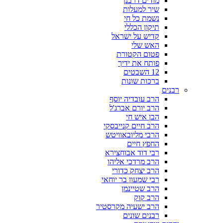
מודים דרבנן
שיר למעלות
נשמת כל חי
תיקון הכללי
קדיש על ישראל
האש שלי
פטום הקטורת
פותח את ידיך
12 השבטים
ברכות שונות
רבנים
הרב עובדיה יוסף
הרב יורם אברג'ל
הבן איש חי
הרב חיים קנייבסקי
הרבי מליובאוויטש
החפץ חיים
רבי דוד אבוחצירא
הרב מרדכי אליהו
הרב יצחק כדורי
רבי שמעון בר יוחאי
הרב שטיינמן
הרב קוק
הרב ישעיה מקרסטיר
רבנים שונים