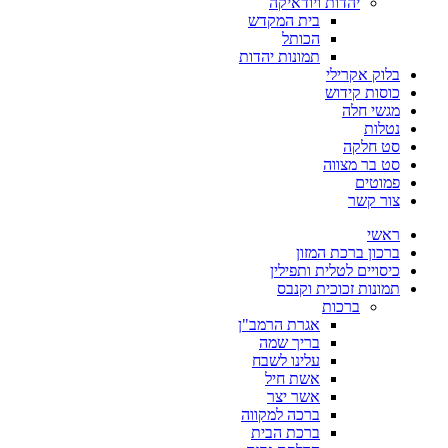
יהדות ויודאיקה
בית המקדש
הכותל
תמונות יהדות
בלוק אקרילי
כוסות קידוש
מגשי חלה
נטלות
סט חלקה
סט בר מצווה
פמוטים
צור קשר
ראשי
ברכון ברכת המזון
כיסויים לטלית ותפילין
תמונות זכוכית וקנבס
ברכות
אגרת הרמב"ן
בריך שמה
עלינו לשבח
אשת חיל
אשר יצר
ברכה למקווה
ברכת הבית