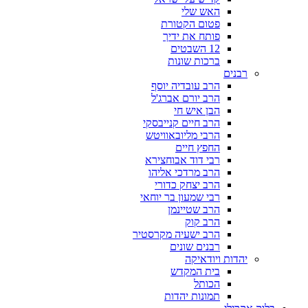
האש שלי
פטום הקטורת
פותח את ידיך
12 השבטים
ברכות שונות
רבנים
הרב עובדיה יוסף
הרב יורם אברג'ל
הבן איש חי
הרב חיים קנייבסקי
הרבי מליובאוויטש
החפץ חיים
רבי דוד אבוחצירא
הרב מרדכי אליהו
הרב יצחק כדורי
רבי שמעון בר יוחאי
הרב שטיינמן
הרב קוק
הרב ישעיה מקרסטיר
רבנים שונים
יהדות ויודאיקה
בית המקדש
הכותל
תמונות יהדות