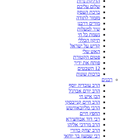
הדלקת נרות
שלום עליכם
ברכת העסק
מזמור לתודה
מודים דרבנן
שיר למעלות
נשמת כל חי
תיקון הכללי
קדיש על ישראל
האש שלי
פטום הקטורת
פותח את ידיך
12 השבטים
ברכות שונות
רבנים
הרב עובדיה יוסף
הרב יורם אברג'ל
הבן איש חי
הרב חיים קנייבסקי
הרבי מליובאוויטש
החפץ חיים
רבי דוד אבוחצירא
הרב מרדכי אליהו
הרב יצחק כדורי
רבי שמעון בר יוחאי