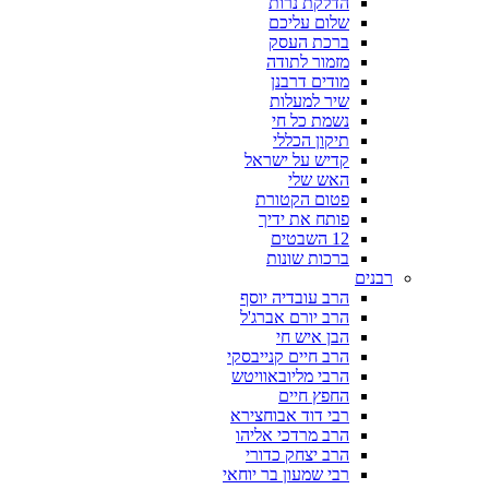
הדלקת נרות
שלום עליכם
ברכת העסק
מזמור לתודה
מודים דרבנן
שיר למעלות
נשמת כל חי
תיקון הכללי
קדיש על ישראל
האש שלי
פטום הקטורת
פותח את ידיך
12 השבטים
ברכות שונות
רבנים
הרב עובדיה יוסף
הרב יורם אברג'ל
הבן איש חי
הרב חיים קנייבסקי
הרבי מליובאוויטש
החפץ חיים
רבי דוד אבוחצירא
הרב מרדכי אליהו
הרב יצחק כדורי
רבי שמעון בר יוחאי