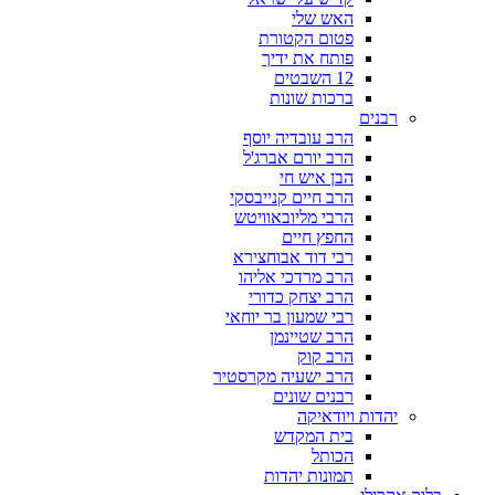
האש שלי
פטום הקטורת
פותח את ידיך
12 השבטים
ברכות שונות
רבנים
הרב עובדיה יוסף
הרב יורם אברג'ל
הבן איש חי
הרב חיים קנייבסקי
הרבי מליובאוויטש
החפץ חיים
רבי דוד אבוחצירא
הרב מרדכי אליהו
הרב יצחק כדורי
רבי שמעון בר יוחאי
הרב שטיינמן
הרב קוק
הרב ישעיה מקרסטיר
רבנים שונים
יהדות ויודאיקה
בית המקדש
הכותל
תמונות יהדות