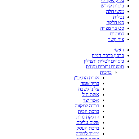
בלוק אקרילי
כוסות קידוש
מגשי חלה
נטלות
סט חלקה
סט בר מצווה
פמוטים
צור קשר
ראשי
ברכון ברכת המזון
כיסויים לטלית ותפילין
תמונות זכוכית וקנבס
ברכות
אגרת הרמב"ן
בריך שמה
עלינו לשבח
אשת חיל
אשר יצר
ברכה למקווה
ברכת הבית
הדלקת נרות
שלום עליכם
ברכת העסק
מזמור לתודה