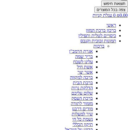
תוצאות חיפוש
צפה בכל המוצרים
0.00
₪
0
עגלת קניות
ראשי
ברכון ברכת המזון
כיסויים לטלית ותפילין
תמונות זכוכית וקנבס
ברכות
אגרת הרמב"ן
בריך שמה
עלינו לשבח
אשת חיל
אשר יצר
ברכה למקווה
ברכת הבית
הדלקת נרות
שלום עליכם
ברכת העסק
מזמור לתודה
מודים דרבנן
שיר למעלות
נשמת כל חי
תיקון הכללי
קדיש על ישראל