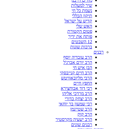
מודים דרבנן
שיר למעלות
נשמת כל חי
תיקון הכללי
קדיש על ישראל
האש שלי
פטום הקטורת
פותח את ידיך
12 השבטים
ברכות שונות
רבנים
הרב עובדיה יוסף
הרב יורם אברג'ל
הבן איש חי
הרב חיים קנייבסקי
הרבי מליובאוויטש
החפץ חיים
רבי דוד אבוחצירא
הרב מרדכי אליהו
הרב יצחק כדורי
רבי שמעון בר יוחאי
הרב שטיינמן
הרב קוק
הרב ישעיה מקרסטיר
רבנים שונים