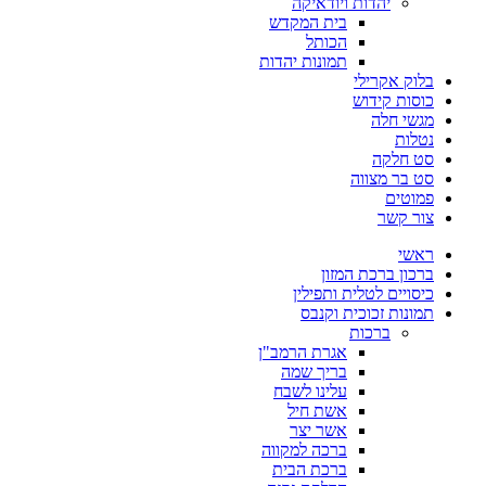
יהדות ויודאיקה
בית המקדש
הכותל
תמונות יהדות
בלוק אקרילי
כוסות קידוש
מגשי חלה
נטלות
סט חלקה
סט בר מצווה
פמוטים
צור קשר
ראשי
ברכון ברכת המזון
כיסויים לטלית ותפילין
תמונות זכוכית וקנבס
ברכות
אגרת הרמב"ן
בריך שמה
עלינו לשבח
אשת חיל
אשר יצר
ברכה למקווה
ברכת הבית