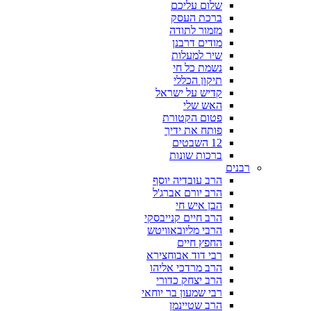
שלום עליכם
ברכת העסק
מזמור לתודה
מודים דרבנן
שיר למעלות
נשמת כל חי
תיקון הכללי
קדיש על ישראל
האש שלי
פטום הקטורת
פותח את ידיך
12 השבטים
ברכות שונות
רבנים
הרב עובדיה יוסף
הרב יורם אברג'ל
הבן איש חי
הרב חיים קנייבסקי
הרבי מליובאוויטש
החפץ חיים
רבי דוד אבוחצירא
הרב מרדכי אליהו
הרב יצחק כדורי
רבי שמעון בר יוחאי
הרב שטיינמן