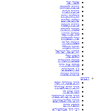
אשר יצר
ברכה למקווה
ברכת הבית
הדלקת נרות
שלום עליכם
ברכת העסק
מזמור לתודה
מודים דרבנן
שיר למעלות
נשמת כל חי
תיקון הכללי
קדיש על ישראל
האש שלי
פטום הקטורת
פותח את ידיך
12 השבטים
ברכות שונות
רבנים
הרב עובדיה יוסף
הרב יורם אברג'ל
הבן איש חי
הרב חיים קנייבסקי
הרבי מליובאוויטש
החפץ חיים
רבי דוד אבוחצירא