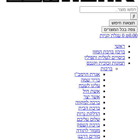
Search
...
תוצאות חיפוש
צפה בכל המוצרים
0.00
₪
0
עגלת קניות
ראשי
ברכון ברכת המזון
כיסויים לטלית ותפילין
תמונות זכוכית וקנבס
ברכות
אגרת הרמב"ן
בריך שמה
עלינו לשבח
אשת חיל
אשר יצר
ברכה למקווה
ברכת הבית
הדלקת נרות
שלום עליכם
ברכת העסק
מזמור לתודה
מודים דרבנן