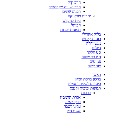
הרב קוק
הרב ישעיה מקרסטיר
רבנים שונים
יהדות ויודאיקה
בית המקדש
הכותל
תמונות יהדות
בלוק אקרילי
כוסות קידוש
מגשי חלה
נטלות
סט חלקה
סט בר מצווה
פמוטים
צור קשר
ראשי
ברכון ברכת המזון
כיסויים לטלית ותפילין
תמונות זכוכית וקנבס
ברכות
אגרת הרמב"ן
בריך שמה
עלינו לשבח
אשת חיל