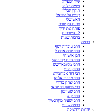
שיר למעלות
נשמת כל חי
תיקון הכללי
קדיש על ישראל
האש שלי
פטום הקטורת
פותח את ידיך
12 השבטים
ברכות שונות
רבנים
הרב עובדיה יוסף
הרב יורם אברג'ל
הבן איש חי
הרב חיים קנייבסקי
הרבי מליובאוויטש
החפץ חיים
רבי דוד אבוחצירא
הרב מרדכי אליהו
הרב יצחק כדורי
רבי שמעון בר יוחאי
הרב שטיינמן
הרב קוק
הרב ישעיה מקרסטיר
רבנים שונים
יהדות ויודאיקה