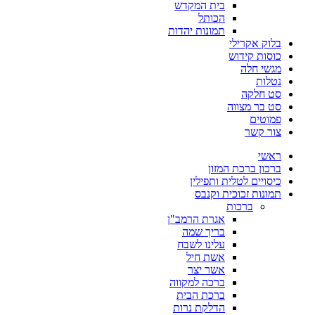
בית המקדש
הכותל
תמונות יהדות
בלוק אקרילי
כוסות קידוש
מגשי חלה
נטלות
סט חלקה
סט בר מצווה
פמוטים
צור קשר
ראשי
ברכון ברכת המזון
כיסויים לטלית ותפילין
תמונות זכוכית וקנבס
ברכות
אגרת הרמב"ן
בריך שמה
עלינו לשבח
אשת חיל
אשר יצר
ברכה למקווה
ברכת הבית
הדלקת נרות