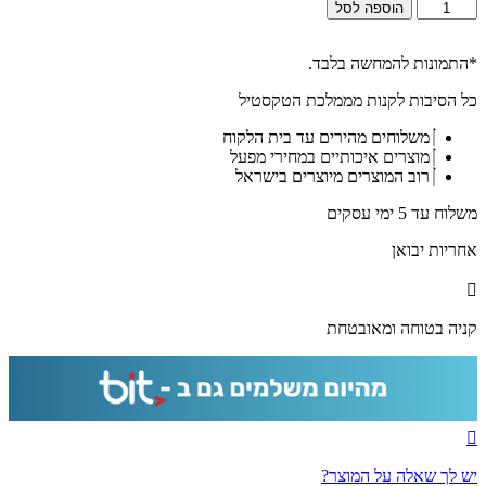
כמות
הוספה לסל
של
2581
-
*התמונות להמחשה בלבד.
תמונה
כל הסיבות לקנות מממלכת הטקסטיל
מעוצבת
של
משלוחים מהירים עד בית הלקוח
ברכת
מוצרים איכותיים במחירי מפעל
העסק
רוב המוצרים מיוצרים בישראל
להדפסה
על
משלוח עד 5 ימי עסקים
קנבס
או
אחריות יבואן
זכוכית
מחוסמת
קניה בטוחה ומאובטחת
יש לך שאלה על המוצר?