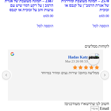
2570 – תמונה מעוצבת ומודרנית
2387 – תמונה מעוצבת של אגרת
של אגרת הרמב"ן על קנבס או
הרמב ן על רקע דמוי שיש עם
זכוכית
נגיעות זהב על זכוכית או קנבס
₪
69.00
₪
69.00
הוספה לסל
הוספה לסל
לקוחות ממליצים
Hadas Katz
08:53 26 Mar 23
ממליצה בחום! שירות נעים ומהיר במיוחד
ש
חשוב לנו שתישארו מעודכנים!
Email