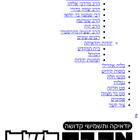
הרב מרדכי אליהו
הרב יצחק כדורי
רבי שמעון בר יוחאי
הרב שטיינמן
הרב קוק
הרב ישעיה מקרסטיר
רבנים שונים
יהדות ויודאיקה
בית המקדש
הכותל
תמונות יהדות
בלוק אקרילי
כוסות קידוש
מגשי חלה
נטלות
סט חלקה
סט בר מצווה
פמוטים
צור קשר