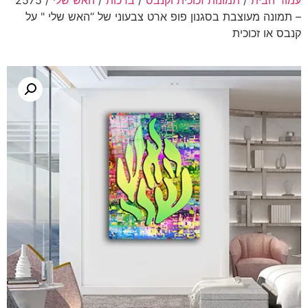
עמוד הבית
/
תמונות זכוכית וקנבס
/
ברכות
/
האש שלי
/ 2575
– תמונה מעוצבת בסגנון פופ ארט צבעוני של “האש שלי " על
קנבס או זכוכית