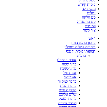
בלוק אקרילי
כוסות קידוש
מגשי חלה
נטלות
סט חלקה
סט בר מצווה
פמוטים
צור קשר
ראשי
ברכון ברכת המזון
כיסויים לטלית ותפילין
תמונות זכוכית וקנבס
ברכות
אגרת הרמב"ן
בריך שמה
עלינו לשבח
אשת חיל
אשר יצר
ברכה למקווה
ברכת הבית
הדלקת נרות
שלום עליכם
ברכת העסק
מזמור לתודה