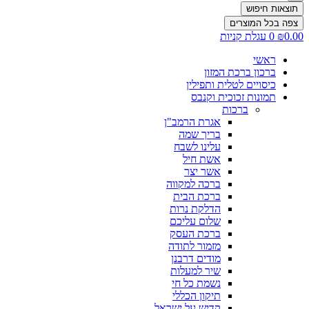
תוצאות חיפוש
צפה בכל המוצרים
0.00
₪
0
עגלת קניות
ראשי
ברכון ברכת המזון
כיסויים לטלית ותפילין
תמונות זכוכית וקנבס
ברכות
אגרת הרמב"ן
בריך שמה
עלינו לשבח
אשת חיל
אשר יצר
ברכה למקווה
ברכת הבית
הדלקת נרות
שלום עליכם
ברכת העסק
מזמור לתודה
מודים דרבנן
שיר למעלות
נשמת כל חי
תיקון הכללי
קדיש על ישראל