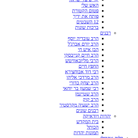
האש שלי
פטום הקטורת
פותח את ידיך
12 השבטים
ברכות שונות
רבנים
הרב עובדיה יוסף
הרב יורם אברג'ל
הבן איש חי
הרב חיים קנייבסקי
הרבי מליובאוויטש
החפץ חיים
רבי דוד אבוחצירא
הרב מרדכי אליהו
הרב יצחק כדורי
רבי שמעון בר יוחאי
הרב שטיינמן
הרב קוק
הרב ישעיה מקרסטיר
רבנים שונים
יהדות ויודאיקה
בית המקדש
הכותל
תמונות יהדות