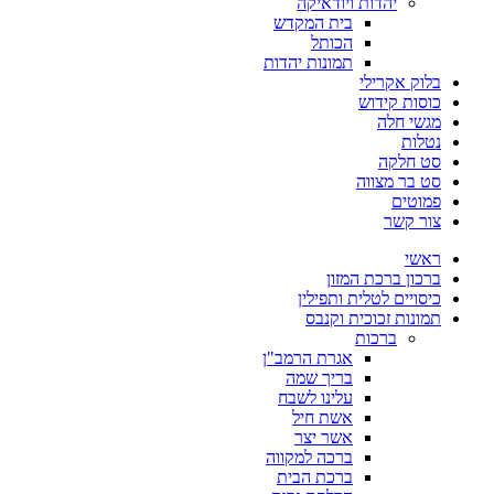
יהדות ויודאיקה
בית המקדש
הכותל
תמונות יהדות
בלוק אקרילי
כוסות קידוש
מגשי חלה
נטלות
סט חלקה
סט בר מצווה
פמוטים
צור קשר
ראשי
ברכון ברכת המזון
כיסויים לטלית ותפילין
תמונות זכוכית וקנבס
ברכות
אגרת הרמב"ן
בריך שמה
עלינו לשבח
אשת חיל
אשר יצר
ברכה למקווה
ברכת הבית