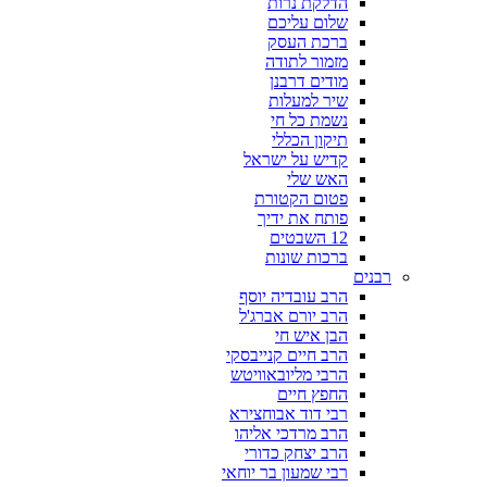
הדלקת נרות
שלום עליכם
ברכת העסק
מזמור לתודה
מודים דרבנן
שיר למעלות
נשמת כל חי
תיקון הכללי
קדיש על ישראל
האש שלי
פטום הקטורת
פותח את ידיך
12 השבטים
ברכות שונות
רבנים
הרב עובדיה יוסף
הרב יורם אברג'ל
הבן איש חי
הרב חיים קנייבסקי
הרבי מליובאוויטש
החפץ חיים
רבי דוד אבוחצירא
הרב מרדכי אליהו
הרב יצחק כדורי
רבי שמעון בר יוחאי