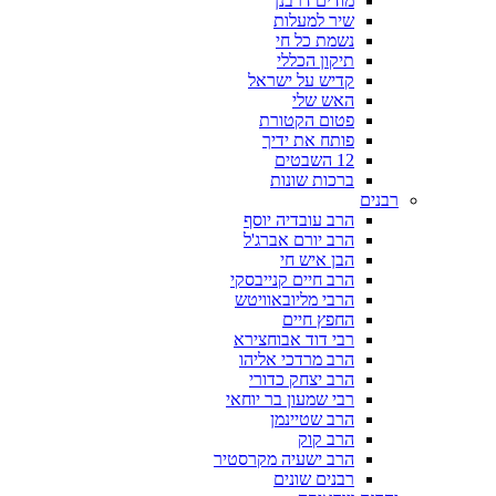
מודים דרבנן
שיר למעלות
נשמת כל חי
תיקון הכללי
קדיש על ישראל
האש שלי
פטום הקטורת
פותח את ידיך
12 השבטים
ברכות שונות
רבנים
הרב עובדיה יוסף
הרב יורם אברג'ל
הבן איש חי
הרב חיים קנייבסקי
הרבי מליובאוויטש
החפץ חיים
רבי דוד אבוחצירא
הרב מרדכי אליהו
הרב יצחק כדורי
רבי שמעון בר יוחאי
הרב שטיינמן
הרב קוק
הרב ישעיה מקרסטיר
רבנים שונים