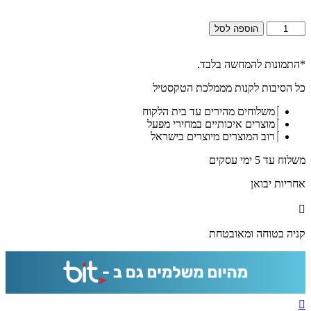
כמות
הוספה לסל
של
2564
-
*התמונות להמחשה בלבד.
ברכת
כל הסיבות לקנות מממלכת הטקסטיל
מזמור
לתודה
משלוחים מהירים עד בית הלקוח
מודרנית
מוצרים איכותיים במחירי מפעל
על
רוב המוצרים מיוצרים בישראל
קנבס
או
משלוח עד 5 ימי עסקים
זכוכית
מחוסמת
אחריות יבואן
קניה בטוחה ומאובטחת