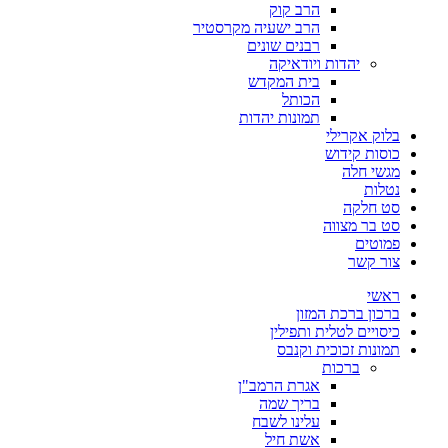
הרב קוק
הרב ישעיה מקרסטיר
רבנים שונים
יהדות ויודאיקה
בית המקדש
הכותל
תמונות יהדות
בלוק אקרילי
כוסות קידוש
מגשי חלה
נטלות
סט חלקה
סט בר מצווה
פמוטים
צור קשר
ראשי
ברכון ברכת המזון
כיסויים לטלית ותפילין
תמונות זכוכית וקנבס
ברכות
אגרת הרמב"ן
בריך שמה
עלינו לשבח
אשת חיל