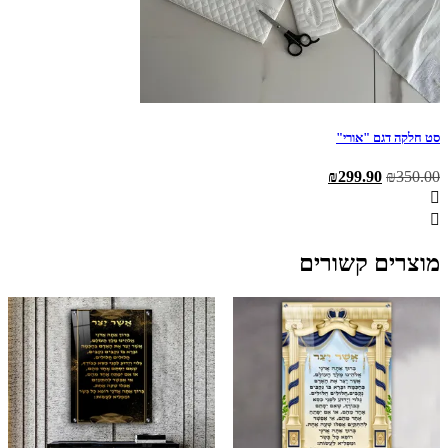
סט חלקה דגם "אורי"
המחיר
המחיר
₪
299.90
₪
350.00
המקורי
הנוכחי
היה:
הוא:
₪299.90.
₪350.00.
מוצרים קשורים