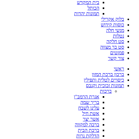
בית המקדש
הכותל
תמונות יהדות
בלוק אקרילי
כוסות קידוש
מגשי חלה
נטלות
סט חלקה
סט בר מצווה
פמוטים
צור קשר
ראשי
ברכון ברכת המזון
כיסויים לטלית ותפילין
תמונות זכוכית וקנבס
ברכות
אגרת הרמב"ן
בריך שמה
עלינו לשבח
אשת חיל
אשר יצר
ברכה למקווה
ברכת הבית
הדלקת נרות