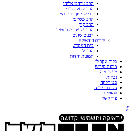
הרב מרדכי אליהו
הרב יצחק כדורי
רבי שמעון בר יוחאי
הרב שטיינמן
הרב קוק
הרב ישעיה מקרסטיר
רבנים שונים
יהדות ויודאיקה
בית המקדש
הכותל
תמונות יהדות
בלוק אקרילי
כוסות קידוש
מגשי חלה
נטלות
סט חלקה
סט בר מצווה
פמוטים
צור קשר