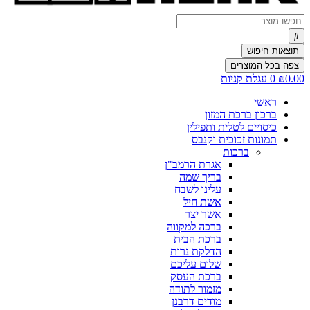
Search
...
תוצאות חיפוש
צפה בכל המוצרים
0.00
₪
0
עגלת קניות
ראשי
ברכון ברכת המזון
כיסויים לטלית ותפילין
תמונות זכוכית וקנבס
ברכות
אגרת הרמב"ן
בריך שמה
עלינו לשבח
אשת חיל
אשר יצר
ברכה למקווה
ברכת הבית
הדלקת נרות
שלום עליכם
ברכת העסק
מזמור לתודה
מודים דרבנן