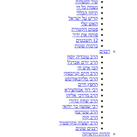
שיר למעלות
נשמת כל חי
תיקון הכללי
קדיש על ישראל
האש שלי
פטום הקטורת
פותח את ידיך
12 השבטים
ברכות שונות
רבנים
הרב עובדיה יוסף
הרב יורם אברג'ל
הבן איש חי
הרב חיים קנייבסקי
הרבי מליובאוויטש
החפץ חיים
רבי דוד אבוחצירא
הרב מרדכי אליהו
הרב יצחק כדורי
רבי שמעון בר יוחאי
הרב שטיינמן
הרב קוק
הרב ישעיה מקרסטיר
רבנים שונים
יהדות ויודאיקה