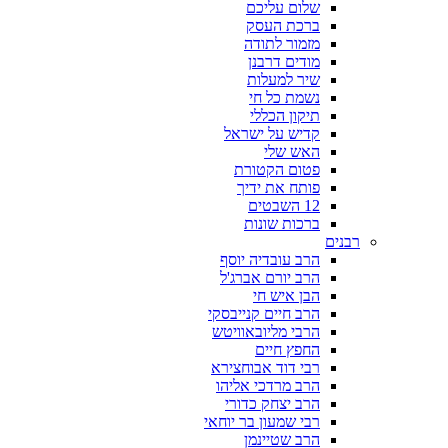
שלום עליכם
ברכת העסק
מזמור לתודה
מודים דרבנן
שיר למעלות
נשמת כל חי
תיקון הכללי
קדיש על ישראל
האש שלי
פטום הקטורת
פותח את ידיך
12 השבטים
ברכות שונות
רבנים
הרב עובדיה יוסף
הרב יורם אברג'ל
הבן איש חי
הרב חיים קנייבסקי
הרבי מליובאוויטש
החפץ חיים
רבי דוד אבוחצירא
הרב מרדכי אליהו
הרב יצחק כדורי
רבי שמעון בר יוחאי
הרב שטיינמן