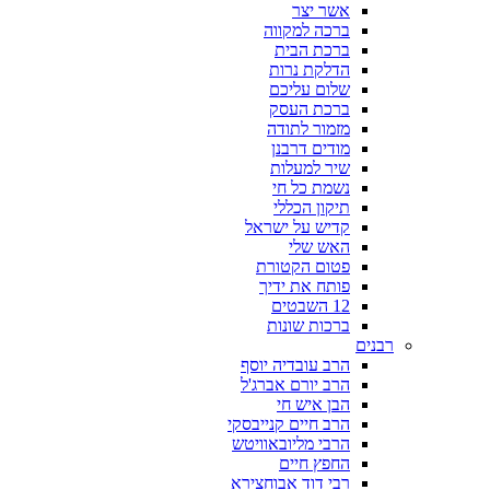
אשר יצר
ברכה למקווה
ברכת הבית
הדלקת נרות
שלום עליכם
ברכת העסק
מזמור לתודה
מודים דרבנן
שיר למעלות
נשמת כל חי
תיקון הכללי
קדיש על ישראל
האש שלי
פטום הקטורת
פותח את ידיך
12 השבטים
ברכות שונות
רבנים
הרב עובדיה יוסף
הרב יורם אברג'ל
הבן איש חי
הרב חיים קנייבסקי
הרבי מליובאוויטש
החפץ חיים
רבי דוד אבוחצירא