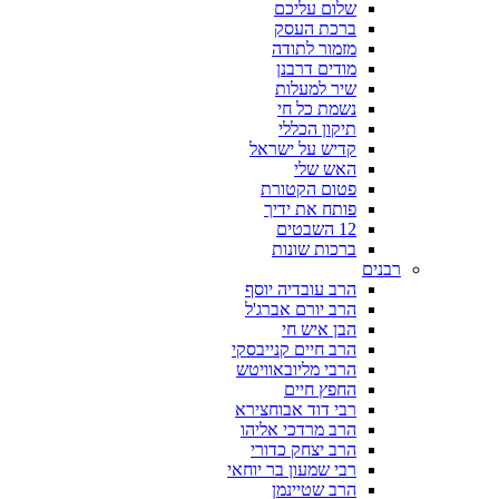
שלום עליכם
ברכת העסק
מזמור לתודה
מודים דרבנן
שיר למעלות
נשמת כל חי
תיקון הכללי
קדיש על ישראל
האש שלי
פטום הקטורת
פותח את ידיך
12 השבטים
ברכות שונות
רבנים
הרב עובדיה יוסף
הרב יורם אברג'ל
הבן איש חי
הרב חיים קנייבסקי
הרבי מליובאוויטש
החפץ חיים
רבי דוד אבוחצירא
הרב מרדכי אליהו
הרב יצחק כדורי
רבי שמעון בר יוחאי
הרב שטיינמן