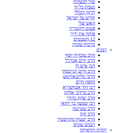
שיר למעלות
נשמת כל חי
תיקון הכללי
קדיש על ישראל
האש שלי
פטום הקטורת
פותח את ידיך
12 השבטים
ברכות שונות
רבנים
הרב עובדיה יוסף
הרב יורם אברג'ל
הבן איש חי
הרב חיים קנייבסקי
הרבי מליובאוויטש
החפץ חיים
רבי דוד אבוחצירא
הרב מרדכי אליהו
הרב יצחק כדורי
רבי שמעון בר יוחאי
הרב שטיינמן
הרב קוק
הרב ישעיה מקרסטיר
רבנים שונים
יהדות ויודאיקה