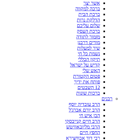
אשר יצר
ברכה למקווה
ברכת הבית
הדלקת נרות
שלום עליכם
ברכת העסק
מזמור לתודה
מודים דרבנן
שיר למעלות
נשמת כל חי
תיקון הכללי
קדיש על ישראל
האש שלי
פטום הקטורת
פותח את ידיך
12 השבטים
ברכות שונות
רבנים
הרב עובדיה יוסף
הרב יורם אברג'ל
הבן איש חי
הרב חיים קנייבסקי
הרבי מליובאוויטש
החפץ חיים
רבי דוד אבוחצירא