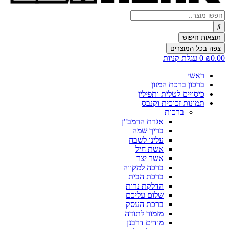
Search
...
תוצאות חיפוש
צפה בכל המוצרים
0.00
₪
0
עגלת קניות
ראשי
ברכון ברכת המזון
כיסויים לטלית ותפילין
תמונות זכוכית וקנבס
ברכות
אגרת הרמב"ן
בריך שמה
עלינו לשבח
אשת חיל
אשר יצר
ברכה למקווה
ברכת הבית
הדלקת נרות
שלום עליכם
ברכת העסק
מזמור לתודה
מודים דרבנן