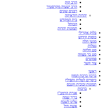
הרב קוק
הרב ישעיה מקרסטיר
רבנים שונים
יהדות ויודאיקה
בית המקדש
הכותל
תמונות יהדות
בלוק אקרילי
כוסות קידוש
מגשי חלה
נטלות
סט חלקה
סט בר מצווה
פמוטים
צור קשר
ראשי
ברכון ברכת המזון
כיסויים לטלית ותפילין
תמונות זכוכית וקנבס
ברכות
אגרת הרמב"ן
בריך שמה
עלינו לשבח
אשת חיל