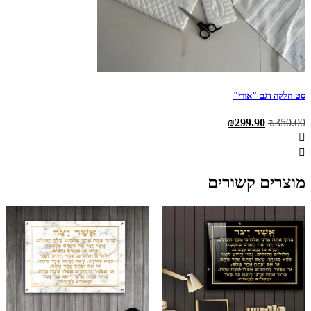
סט חלקה דגם "אורי"
המחיר
המחיר
₪
299.90
₪
350.00
המקורי
הנוכחי
היה:
הוא:
₪299.90.
₪350.00.
מוצרים קשורים