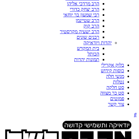
הרב מרדכי אליהו
הרב יצחק כדורי
רבי שמעון בר יוחאי
הרב שטיינמן
הרב קוק
הרב ישעיה מקרסטיר
רבנים שונים
יהדות ויודאיקה
בית המקדש
הכותל
תמונות יהדות
בלוק אקרילי
כוסות קידוש
מגשי חלה
נטלות
סט חלקה
סט בר מצווה
פמוטים
צור קשר