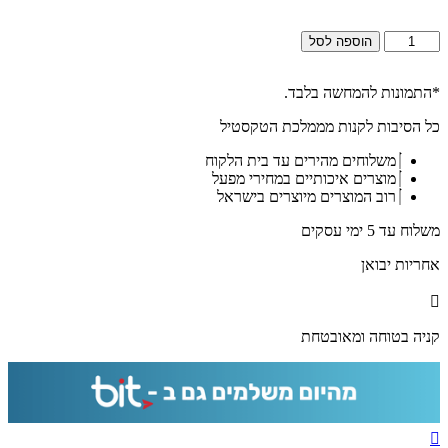
כמות
הוספה לסל
של
2556
-
*התמונות להמחשה בלבד.
ברכת
כל הסיבות לקנות מממלכת הטקסטיל
אשר
יצר
משלוחים מהירים עד בית הלקוח
מעוצבת
מוצרים איכותיים במחירי מפעל
בשחור
רוב המוצרים מיוצרים בישראל
לבן
על
משלוח עד 5 ימי עסקים
קנבס
או
אחריות יבואן
זכוכית
מחוסמת
קניה בטוחה ומאובטחת