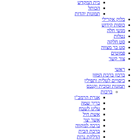
בית המקדש
הכותל
תמונות יהדות
בלוק אקרילי
כוסות קידוש
מגשי חלה
נטלות
סט חלקה
סט בר מצווה
פמוטים
צור קשר
ראשי
ברכון ברכת המזון
כיסויים לטלית ותפילין
תמונות זכוכית וקנבס
ברכות
אגרת הרמב"ן
בריך שמה
עלינו לשבח
אשת חיל
אשר יצר
ברכה למקווה
ברכת הבית
הדלקת נרות