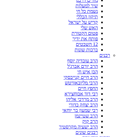
מודים דרבנן
שיר למעלות
נשמת כל חי
תיקון הכללי
קדיש על ישראל
האש שלי
פטום הקטורת
פותח את ידיך
12 השבטים
ברכות שונות
רבנים
הרב עובדיה יוסף
הרב יורם אברג'ל
הבן איש חי
הרב חיים קנייבסקי
הרבי מליובאוויטש
החפץ חיים
רבי דוד אבוחצירא
הרב מרדכי אליהו
הרב יצחק כדורי
רבי שמעון בר יוחאי
הרב שטיינמן
הרב קוק
הרב ישעיה מקרסטיר
רבנים שונים