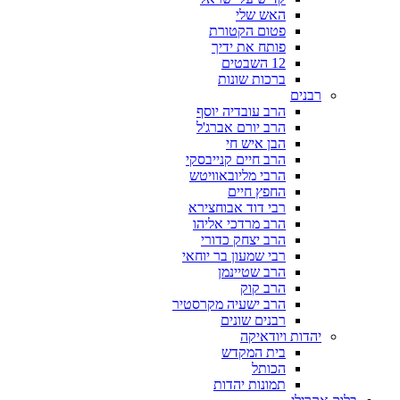
האש שלי
פטום הקטורת
פותח את ידיך
12 השבטים
ברכות שונות
רבנים
הרב עובדיה יוסף
הרב יורם אברג'ל
הבן איש חי
הרב חיים קנייבסקי
הרבי מליובאוויטש
החפץ חיים
רבי דוד אבוחצירא
הרב מרדכי אליהו
הרב יצחק כדורי
רבי שמעון בר יוחאי
הרב שטיינמן
הרב קוק
הרב ישעיה מקרסטיר
רבנים שונים
יהדות ויודאיקה
בית המקדש
הכותל
תמונות יהדות