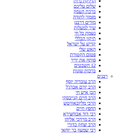
הדלקת נרות
שלום עליכם
ברכת העסק
מזמור לתודה
מודים דרבנן
שיר למעלות
נשמת כל חי
תיקון הכללי
קדיש על ישראל
האש שלי
פטום הקטורת
פותח את ידיך
12 השבטים
ברכות שונות
רבנים
הרב עובדיה יוסף
הרב יורם אברג'ל
הבן איש חי
הרב חיים קנייבסקי
הרבי מליובאוויטש
החפץ חיים
רבי דוד אבוחצירא
הרב מרדכי אליהו
הרב יצחק כדורי
רבי שמעון בר יוחאי