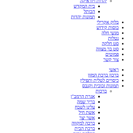
יהדות ויודאיקה
בית המקדש
הכותל
תמונות יהדות
בלוק אקרילי
כוסות קידוש
מגשי חלה
נטלות
סט חלקה
סט בר מצווה
פמוטים
צור קשר
ראשי
ברכון ברכת המזון
כיסויים לטלית ותפילין
תמונות זכוכית וקנבס
ברכות
אגרת הרמב"ן
בריך שמה
עלינו לשבח
אשת חיל
אשר יצר
ברכה למקווה
ברכת הבית