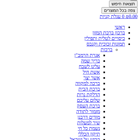
תוצאות חיפוש
צפה בכל המוצרים
0.00
₪
0
עגלת קניות
ראשי
ברכון ברכת המזון
כיסויים לטלית ותפילין
תמונות זכוכית וקנבס
ברכות
אגרת הרמב"ן
בריך שמה
עלינו לשבח
אשת חיל
אשר יצר
ברכה למקווה
ברכת הבית
הדלקת נרות
שלום עליכם
ברכת העסק
מזמור לתודה
מודים דרבנן
שיר למעלות
נשמת כל חי
תיקון הכללי
קדיש על ישראל