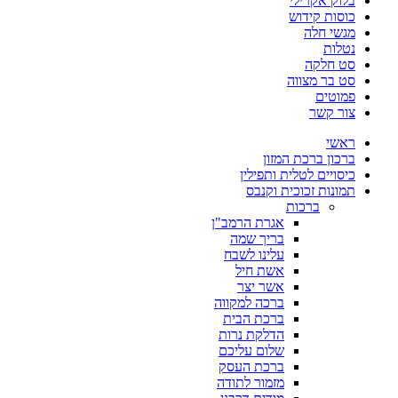
בלוק אקרילי
כוסות קידוש
מגשי חלה
נטלות
סט חלקה
סט בר מצווה
פמוטים
צור קשר
ראשי
ברכון ברכת המזון
כיסויים לטלית ותפילין
תמונות זכוכית וקנבס
ברכות
אגרת הרמב"ן
בריך שמה
עלינו לשבח
אשת חיל
אשר יצר
ברכה למקווה
ברכת הבית
הדלקת נרות
שלום עליכם
ברכת העסק
מזמור לתודה