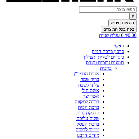
Search
...
תוצאות חיפוש
צפה בכל המוצרים
0.00
₪
0
עגלת קניות
ראשי
ברכון ברכת המזון
כיסויים לטלית ותפילין
תמונות זכוכית וקנבס
ברכות
אגרת הרמב"ן
בריך שמה
עלינו לשבח
אשת חיל
אשר יצר
ברכה למקווה
ברכת הבית
הדלקת נרות
שלום עליכם
ברכת העסק
מזמור לתודה
מודים דרבנן