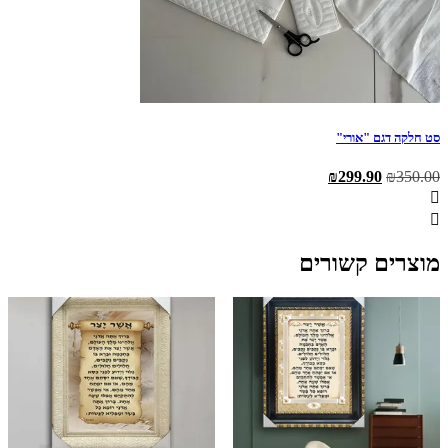
סט חלקה דגם "אורי"
המחיר
המחיר
₪
299.90
₪
350.00
המקורי
הנוכחי
היה:
הוא:
₪299.90.
₪350.00.
מוצרים קשורים