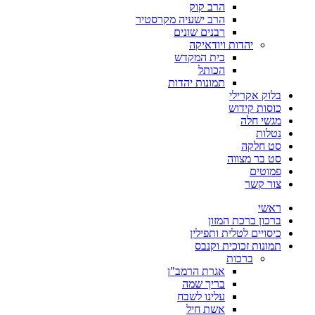
הרב קוק
הרב ישעיה מקרסטיר
רבנים שונים
יהדות ויודאיקה
בית המקדש
הכותל
תמונות יהדות
בלוק אקרילי
כוסות קידוש
מגשי חלה
נטלות
סט חלקה
סט בר מצווה
פמוטים
צור קשר
ראשי
ברכון ברכת המזון
כיסויים לטלית ותפילין
תמונות זכוכית וקנבס
ברכות
אגרת הרמב"ן
בריך שמה
עלינו לשבח
אשת חיל