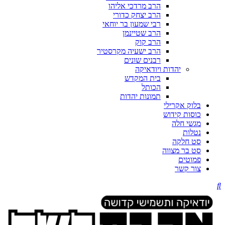
הרב מרדכי אליהו
הרב יצחק כדורי
רבי שמעון בר יוחאי
הרב שטיינמן
הרב קוק
הרב ישעיה מקרסטיר
רבנים שונים
יהדות ויודאיקה
בית המקדש
הכותל
תמונות יהדות
בלוק אקרילי
כוסות קידוש
מגשי חלה
נטלות
סט חלקה
סט בר מצווה
פמוטים
צור קשר