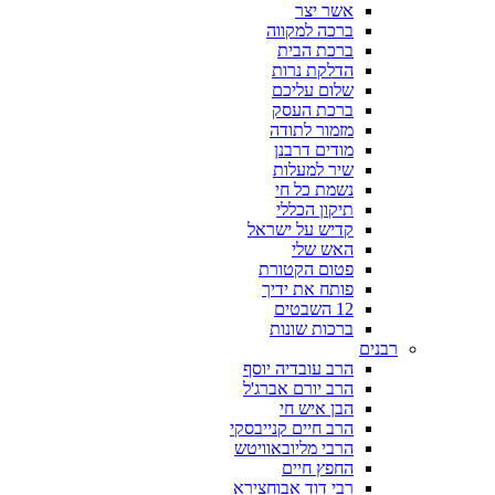
אשר יצר
ברכה למקווה
ברכת הבית
הדלקת נרות
שלום עליכם
ברכת העסק
מזמור לתודה
מודים דרבנן
שיר למעלות
נשמת כל חי
תיקון הכללי
קדיש על ישראל
האש שלי
פטום הקטורת
פותח את ידיך
12 השבטים
ברכות שונות
רבנים
הרב עובדיה יוסף
הרב יורם אברג'ל
הבן איש חי
הרב חיים קנייבסקי
הרבי מליובאוויטש
החפץ חיים
רבי דוד אבוחצירא