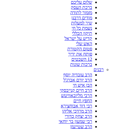
שלום עליכם
ברכת העסק
מזמור לתודה
מודים דרבנן
שיר למעלות
נשמת כל חי
תיקון הכללי
קדיש על ישראל
האש שלי
פטום הקטורת
פותח את ידיך
12 השבטים
ברכות שונות
רבנים
הרב עובדיה יוסף
הרב יורם אברג'ל
הבן איש חי
הרב חיים קנייבסקי
הרבי מליובאוויטש
החפץ חיים
רבי דוד אבוחצירא
הרב מרדכי אליהו
הרב יצחק כדורי
רבי שמעון בר יוחאי
הרב שטיינמן