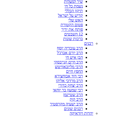
שיר למעלות
נשמת כל חי
תיקון הכללי
קדיש על ישראל
האש שלי
פטום הקטורת
פותח את ידיך
12 השבטים
ברכות שונות
רבנים
הרב עובדיה יוסף
הרב יורם אברג'ל
הבן איש חי
הרב חיים קנייבסקי
הרבי מליובאוויטש
החפץ חיים
רבי דוד אבוחצירא
הרב מרדכי אליהו
הרב יצחק כדורי
רבי שמעון בר יוחאי
הרב שטיינמן
הרב קוק
הרב ישעיה מקרסטיר
רבנים שונים
יהדות ויודאיקה