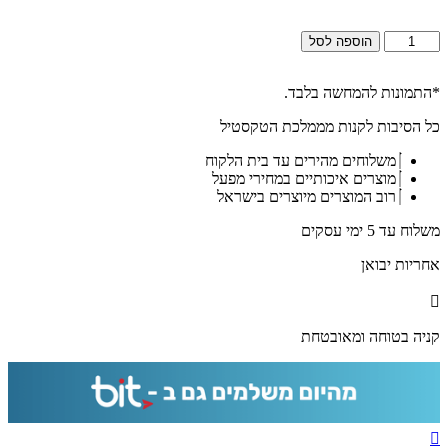
כמות
הוספה לסל
של
2548
-
*התמונות להמחשה בלבד.
ברכת
כל הסיבות לקנות מממלכת הטקסטיל
למנצח
מעוצבת
משלוחים מהירים עד בית הלקוח
ויוקרתית
מוצרים איכותיים במחירי מפעל
בגווני
רוב המוצרים מיוצרים בישראל
שחור
וזהב
משלוח עד 5 ימי עסקים
על
קנבס
אחריות יבואן
או
זכוכית
קניה בטוחה ומאובטחת