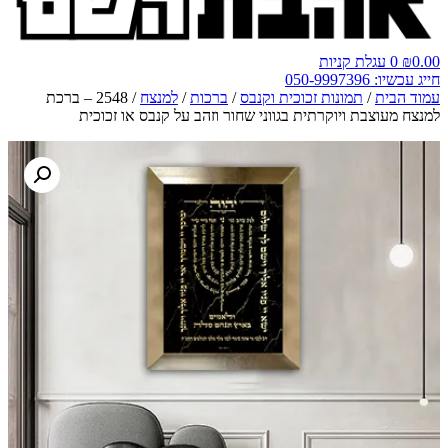
0.00
₪
0
עגלת קניות
חייג עכשיו: 050-9997396
עמוד הבית
/
תמונות זכוכית וקנבס
/
ברכות
/
למנצח
/ 2548 – ברכת
למנצח מעוצבת ויוקרתית בגווני שחור וזהב על קנבס או זכוכית