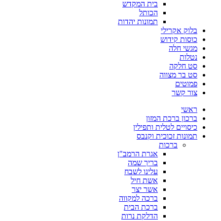
בית המקדש
הכותל
תמונות יהדות
בלוק אקרילי
כוסות קידוש
מגשי חלה
נטלות
סט חלקה
סט בר מצווה
פמוטים
צור קשר
ראשי
ברכון ברכת המזון
כיסויים לטלית ותפילין
תמונות זכוכית וקנבס
ברכות
אגרת הרמב"ן
בריך שמה
עלינו לשבח
אשת חיל
אשר יצר
ברכה למקווה
ברכת הבית
הדלקת נרות