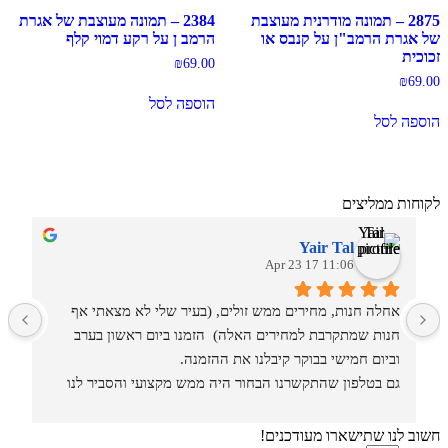
2875 – תמונה מודרנית מעוצבת
2384 – תמונה מעוצבת של אגרת
של אגרת הרמב"ן על קנבס או
הרמב ן על רקע דמוי קלף
זכוכית
₪
69.00
₪
69.00
הוספה לסל
הוספה לסל
לקוחות ממליצים
Yair Tal
11:06 17 Apr 23
אחלה חנות, מחירים ממש זולים, (בעיר שלי לא מצאתי אף 
מ
חנות שמתקרבת למחירים האלה)  הזמנו ביום ראשון בערב 
וביום חמישי בבוקר קיבלנו את ההזמנה.
גם בטלפון שהתקשרנו הבחור היה ממש מקצועי והסביר לנו 
איזה סוגים וגדלים יש בחנות.
חשוב לנו שתישארו מעודכנים!