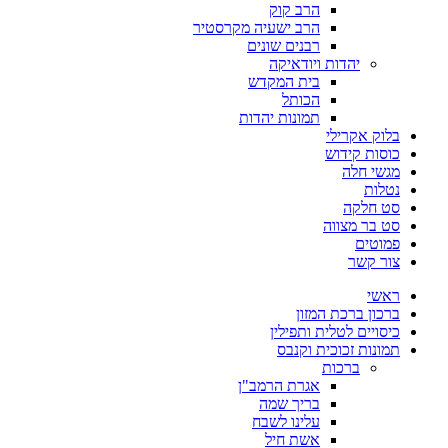
הרב קוק
הרב ישעיה מקרסטיר
רבנים שונים
יהדות ויודאיקה
בית המקדש
הכותל
תמונות יהדות
בלוק אקרילי
כוסות קידוש
מגשי חלה
נטלות
סט חלקה
סט בר מצווה
פמוטים
צור קשר
ראשי
ברכון ברכת המזון
כיסויים לטלית ותפילין
תמונות זכוכית וקנבס
ברכות
אגרת הרמב"ן
בריך שמה
עלינו לשבח
אשת חיל