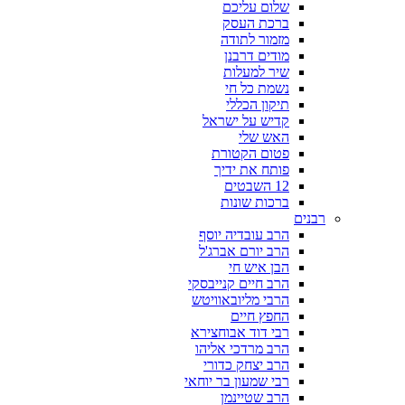
שלום עליכם
ברכת העסק
מזמור לתודה
מודים דרבנן
שיר למעלות
נשמת כל חי
תיקון הכללי
קדיש על ישראל
האש שלי
פטום הקטורת
פותח את ידיך
12 השבטים
ברכות שונות
רבנים
הרב עובדיה יוסף
הרב יורם אברג'ל
הבן איש חי
הרב חיים קנייבסקי
הרבי מליובאוויטש
החפץ חיים
רבי דוד אבוחצירא
הרב מרדכי אליהו
הרב יצחק כדורי
רבי שמעון בר יוחאי
הרב שטיינמן