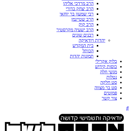
הרב מרדכי אליהו
הרב יצחק כדורי
רבי שמעון בר יוחאי
הרב שטיינמן
הרב קוק
הרב ישעיה מקרסטיר
רבנים שונים
יהדות ויודאיקה
בית המקדש
הכותל
תמונות יהדות
בלוק אקרילי
כוסות קידוש
מגשי חלה
נטלות
סט חלקה
סט בר מצווה
פמוטים
צור קשר