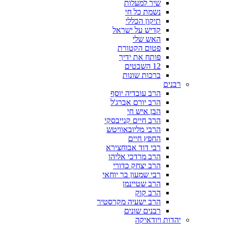
שיר למעלות
נשמת כל חי
תיקון הכללי
קדיש על ישראל
האש שלי
פטום הקטורת
פותח את ידיך
12 השבטים
ברכות שונות
רבנים
הרב עובדיה יוסף
הרב יורם אברג'ל
הבן איש חי
הרב חיים קנייבסקי
הרבי מליובאוויטש
החפץ חיים
רבי דוד אבוחצירא
הרב מרדכי אליהו
הרב יצחק כדורי
רבי שמעון בר יוחאי
הרב שטיינמן
הרב קוק
הרב ישעיה מקרסטיר
רבנים שונים
יהדות ויודאיקה