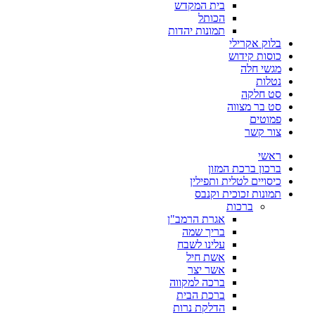
בית המקדש
הכותל
תמונות יהדות
בלוק אקרילי
כוסות קידוש
מגשי חלה
נטלות
סט חלקה
סט בר מצווה
פמוטים
צור קשר
ראשי
ברכון ברכת המזון
כיסויים לטלית ותפילין
תמונות זכוכית וקנבס
ברכות
אגרת הרמב"ן
בריך שמה
עלינו לשבח
אשת חיל
אשר יצר
ברכה למקווה
ברכת הבית
הדלקת נרות