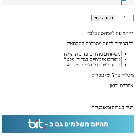
כמות
הוספה לסל
של
2541
-
*התמונות להמחשה בלבד.
ברכת
כל הסיבות לקנות מממלכת הטקסטיל
פטום
הקטורת
משלוחים מהירים עד בית הלקוח
מעוצבת
מוצרים איכותיים במחירי מפעל
להדפסה
רוב המוצרים מיוצרים בישראל
על
קנבס
משלוח עד 5 ימי עסקים
או
זכוכית
אחריות יבואן
מחוסמת
קניה בטוחה ומאובטחת