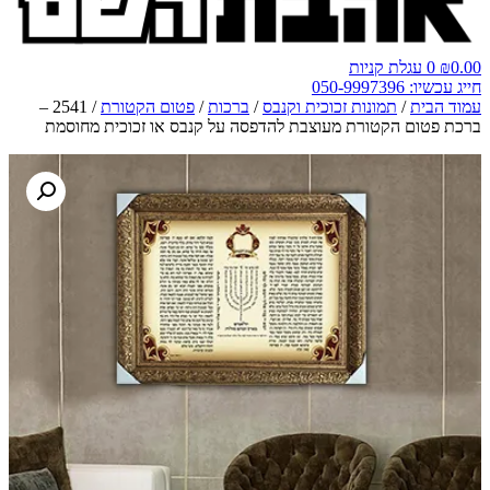
0.00
₪
0
עגלת קניות
חייג עכשיו: 050-9997396
עמוד הבית
/
תמונות זכוכית וקנבס
/
ברכות
/
פטום הקטורת
/ 2541 –
ברכת פטום הקטורת מעוצבת להדפסה על קנבס או זכוכית מחוסמת