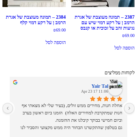
2387 – תמונה מעוצבת של אגרת
2384 – תמונה מעוצבת של אגרת
הרמב ן על רקע דמוי שיש עם
הרמב ן על רקע דמוי קלף
נגיעות זהב על זכוכית או קנבס
₪
69.00
₪
69.00
הוספה לסל
הוספה לסל
לקוחות ממליצים
Yair Tal
11:06 17 Apr 23
אחלה חנות, מחירים ממש זולים, (בעיר שלי לא מצאתי אף 
מ
חנות שמתקרבת למחירים האלה)  הזמנו ביום ראשון בערב 
וביום חמישי בבוקר קיבלנו את ההזמנה.
גם בטלפון שהתקשרנו הבחור היה ממש מקצועי והסביר לנו 
איזה סוגים וגדלים יש בחנות.