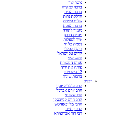
אשר יצר
ברכה למקווה
ברכת הבית
הדלקת נרות
שלום עליכם
ברכת העסק
מזמור לתודה
מודים דרבנן
שיר למעלות
נשמת כל חי
תיקון הכללי
קדיש על ישראל
האש שלי
פטום הקטורת
פותח את ידיך
12 השבטים
ברכות שונות
רבנים
הרב עובדיה יוסף
הרב יורם אברג'ל
הבן איש חי
הרב חיים קנייבסקי
הרבי מליובאוויטש
החפץ חיים
רבי דוד אבוחצירא