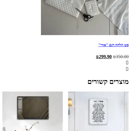
סט חלקה דגם "אורי"
המחיר
המחיר
₪
299.90
₪
350.00
המקורי
הנוכחי
היה:
הוא:
₪299.90.
₪350.00.
מוצרים קשורים