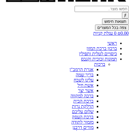
Search
...
תוצאות חיפוש
צפה בכל המוצרים
0.00
₪
0
עגלת קניות
ראשי
ברכון ברכת המזון
כיסויים לטלית ותפילין
תמונות זכוכית וקנבס
ברכות
אגרת הרמב"ן
בריך שמה
עלינו לשבח
אשת חיל
אשר יצר
ברכה למקווה
ברכת הבית
הדלקת נרות
שלום עליכם
ברכת העסק
מזמור לתודה
מודים דרבנן