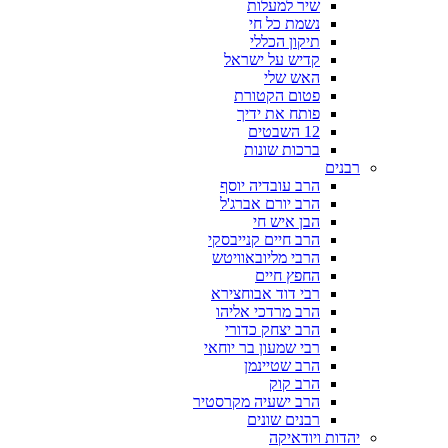
שיר למעלות
נשמת כל חי
תיקון הכללי
קדיש על ישראל
האש שלי
פטום הקטורת
פותח את ידיך
12 השבטים
ברכות שונות
רבנים
הרב עובדיה יוסף
הרב יורם אברג'ל
הבן איש חי
הרב חיים קנייבסקי
הרבי מליובאוויטש
החפץ חיים
רבי דוד אבוחצירא
הרב מרדכי אליהו
הרב יצחק כדורי
רבי שמעון בר יוחאי
הרב שטיינמן
הרב קוק
הרב ישעיה מקרסטיר
רבנים שונים
יהדות ויודאיקה