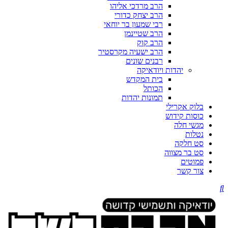
הרב מרדכי אליהו
הרב יצחק כדורי
רבי שמעון בר יוחאי
הרב שטיינמן
הרב קוק
הרב ישעיה מקרסטיר
רבנים שונים
יהדות ויודאיקה
בית המקדש
הכותל
תמונות יהדות
בלוק אקרילי
כוסות קידוש
מגשי חלה
נטלות
סט חלקה
סט בר מצווה
פמוטים
צור קשר