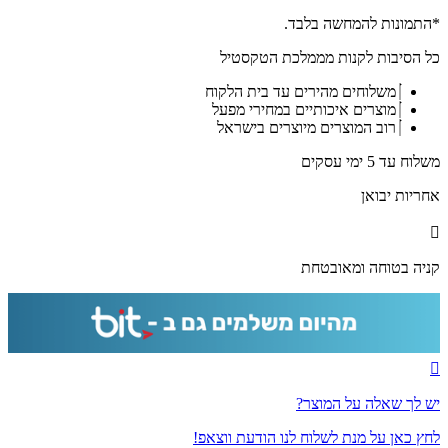
2531-
תמונה
*התמונות להמחשה בלבד.
מעוצבת
כל הסיבות לקנות מממלכת הטקסטיל
על
קנבס
משלוחים מהירים עד בית הלקוח
או
מוצרים איכותיים במחירי מפעל
זכוכית
רוב המוצרים מיוצרים בישראל
של
ברכת
משלוח עד 5 ימי עסקים
עלייה
לתורה
אחריות יבואן
לבית
כנסת
קניה בטוחה ומאובטחת
יש לך שאלה על המוצר?
לחץ כאן על מנת לשלוח לנו הודעת ווצאפ!