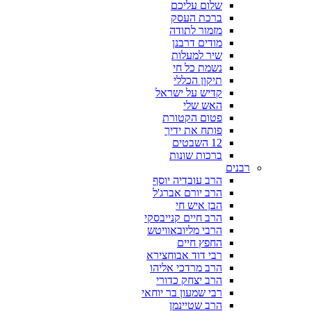
שלום עליכם
ברכת העסק
מזמור לתודה
מודים דרבנן
שיר למעלות
נשמת כל חי
תיקון הכללי
קדיש על ישראל
האש שלי
פטום הקטורת
פותח את ידיך
12 השבטים
ברכות שונות
רבנים
הרב עובדיה יוסף
הרב יורם אברג'ל
הבן איש חי
הרב חיים קנייבסקי
הרבי מליובאוויטש
החפץ חיים
רבי דוד אבוחצירא
הרב מרדכי אליהו
הרב יצחק כדורי
רבי שמעון בר יוחאי
הרב שטיינמן