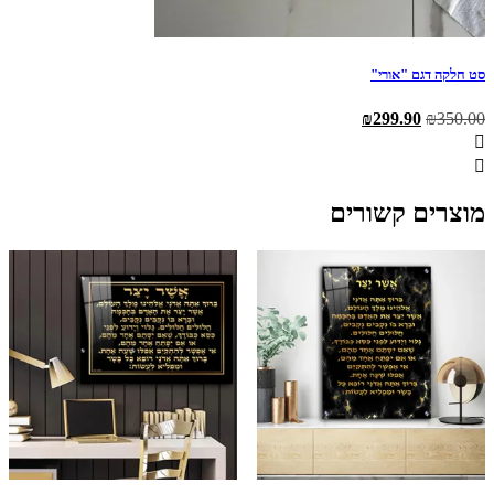
סט חלקה דגם "אורי"
המחיר
המחיר
₪
299.90
₪
350.00
המקורי
הנוכחי
היה:
הוא:
₪299.90.
₪350.00.
מוצרים קשורים