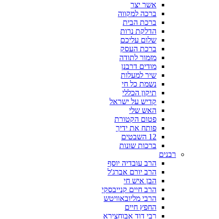
אשר יצר
ברכה למקווה
ברכת הבית
הדלקת נרות
שלום עליכם
ברכת העסק
מזמור לתודה
מודים דרבנן
שיר למעלות
נשמת כל חי
תיקון הכללי
קדיש על ישראל
האש שלי
פטום הקטורת
פותח את ידיך
12 השבטים
ברכות שונות
רבנים
הרב עובדיה יוסף
הרב יורם אברג'ל
הבן איש חי
הרב חיים קנייבסקי
הרבי מליובאוויטש
החפץ חיים
רבי דוד אבוחצירא