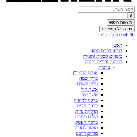
Search
...
תוצאות חיפוש
צפה בכל המוצרים
0.00
₪
0
עגלת קניות
ראשי
ברכון ברכת המזון
כיסויים לטלית ותפילין
תמונות זכוכית וקנבס
ברכות
אגרת הרמב"ן
בריך שמה
עלינו לשבח
אשת חיל
אשר יצר
ברכה למקווה
ברכת הבית
הדלקת נרות
שלום עליכם
ברכת העסק
מזמור לתודה
מודים דרבנן