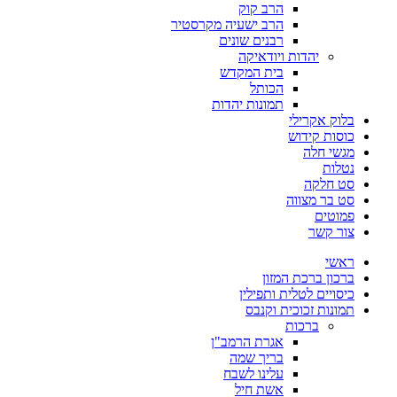
הרב קוק
הרב ישעיה מקרסטיר
רבנים שונים
יהדות ויודאיקה
בית המקדש
הכותל
תמונות יהדות
בלוק אקרילי
כוסות קידוש
מגשי חלה
נטלות
סט חלקה
סט בר מצווה
פמוטים
צור קשר
ראשי
ברכון ברכת המזון
כיסויים לטלית ותפילין
תמונות זכוכית וקנבס
ברכות
אגרת הרמב"ן
בריך שמה
עלינו לשבח
אשת חיל