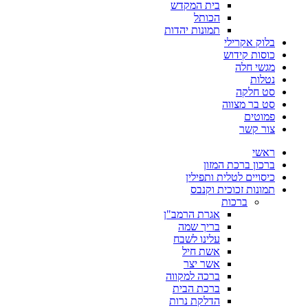
בית המקדש
הכותל
תמונות יהדות
בלוק אקרילי
כוסות קידוש
מגשי חלה
נטלות
סט חלקה
סט בר מצווה
פמוטים
צור קשר
ראשי
ברכון ברכת המזון
כיסויים לטלית ותפילין
תמונות זכוכית וקנבס
ברכות
אגרת הרמב"ן
בריך שמה
עלינו לשבח
אשת חיל
אשר יצר
ברכה למקווה
ברכת הבית
הדלקת נרות