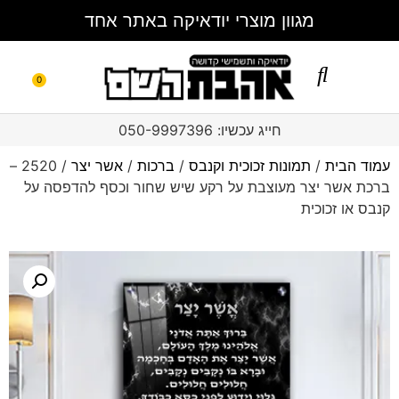
מגוון מוצרי יודאיקה באתר אחד
0
מגשי חלה
צור קשר
ברכון ברכת המזון
סט בר מצווה
כוסות קידוש
סט חלקה
תמונות זכוכית וקנבס
בלוק אקרילי
כיסויים לטלית ותפילין
חייג עכשיו: 050-9997396
עמוד הבית
/
תמונות זכוכית וקנבס
/
ברכות
/
אשר יצר
/ 2520 –
ברכת אשר יצר מעוצבת על רקע שיש שחור וכסף להדפסה על
קנבס או זכוכית