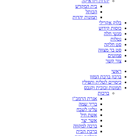
יהדות ויודאיקה
בית המקדש
הכותל
תמונות יהדות
בלוק אקרילי
כוסות קידוש
מגשי חלה
נטלות
סט חלקה
סט בר מצווה
פמוטים
צור קשר
ראשי
ברכון ברכת המזון
כיסויים לטלית ותפילין
תמונות זכוכית וקנבס
ברכות
אגרת הרמב"ן
בריך שמה
עלינו לשבח
אשת חיל
אשר יצר
ברכה למקווה
ברכת הבית