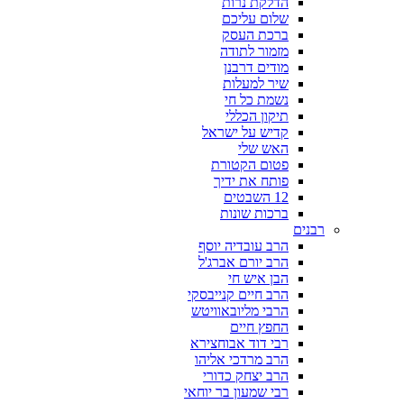
הדלקת נרות
שלום עליכם
ברכת העסק
מזמור לתודה
מודים דרבנן
שיר למעלות
נשמת כל חי
תיקון הכללי
קדיש על ישראל
האש שלי
פטום הקטורת
פותח את ידיך
12 השבטים
ברכות שונות
רבנים
הרב עובדיה יוסף
הרב יורם אברג'ל
הבן איש חי
הרב חיים קנייבסקי
הרבי מליובאוויטש
החפץ חיים
רבי דוד אבוחצירא
הרב מרדכי אליהו
הרב יצחק כדורי
רבי שמעון בר יוחאי