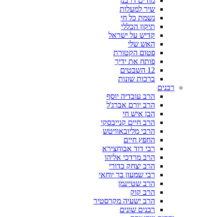
מודים דרבנן
שיר למעלות
נשמת כל חי
תיקון הכללי
קדיש על ישראל
האש שלי
פטום הקטורת
פותח את ידיך
12 השבטים
ברכות שונות
רבנים
הרב עובדיה יוסף
הרב יורם אברג'ל
הבן איש חי
הרב חיים קנייבסקי
הרבי מליובאוויטש
החפץ חיים
רבי דוד אבוחצירא
הרב מרדכי אליהו
הרב יצחק כדורי
רבי שמעון בר יוחאי
הרב שטיינמן
הרב קוק
הרב ישעיה מקרסטיר
רבנים שונים