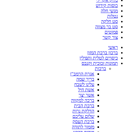
בלוק אקרילי
כוסות קידוש
מגשי חלה
נטלות
סט חלקה
סט בר מצווה
פמוטים
צור קשר
ראשי
ברכון ברכת המזון
כיסויים לטלית ותפילין
תמונות זכוכית וקנבס
ברכות
אגרת הרמב"ן
בריך שמה
עלינו לשבח
אשת חיל
אשר יצר
ברכה למקווה
ברכת הבית
הדלקת נרות
שלום עליכם
ברכת העסק
מזמור לתודה