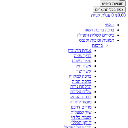
תוצאות חיפוש
צפה בכל המוצרים
0.00
₪
0
עגלת קניות
ראשי
ברכון ברכת המזון
כיסויים לטלית ותפילין
תמונות זכוכית וקנבס
ברכות
אגרת הרמב"ן
בריך שמה
עלינו לשבח
אשת חיל
אשר יצר
ברכה למקווה
ברכת הבית
הדלקת נרות
שלום עליכם
ברכת העסק
מזמור לתודה
מודים דרבנן
שיר למעלות
נשמת כל חי
תיקון הכללי
קדיש על ישראל