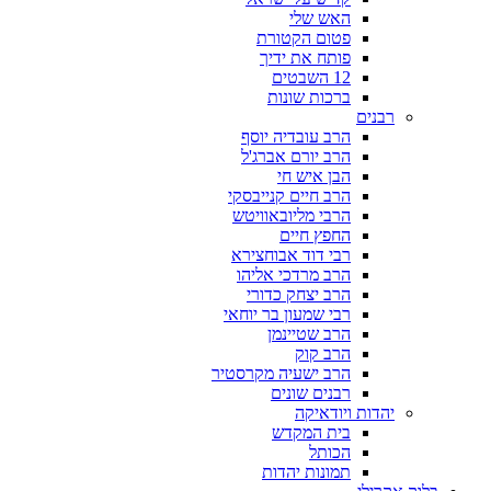
האש שלי
פטום הקטורת
פותח את ידיך
12 השבטים
ברכות שונות
רבנים
הרב עובדיה יוסף
הרב יורם אברג'ל
הבן איש חי
הרב חיים קנייבסקי
הרבי מליובאוויטש
החפץ חיים
רבי דוד אבוחצירא
הרב מרדכי אליהו
הרב יצחק כדורי
רבי שמעון בר יוחאי
הרב שטיינמן
הרב קוק
הרב ישעיה מקרסטיר
רבנים שונים
יהדות ויודאיקה
בית המקדש
הכותל
תמונות יהדות