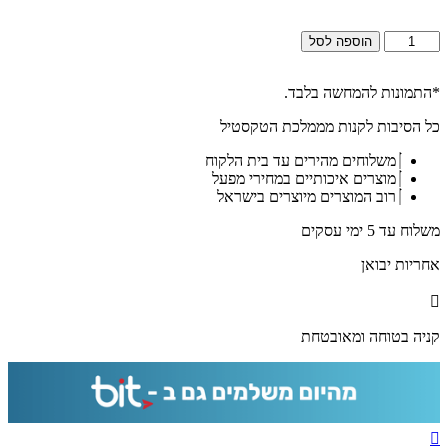
כמות
הוספה לסל
של
2505
–
*התמונות להמחשה בלבד.
ברכת
כל הסיבות לקנות מממלכת הטקסטיל
מזמור
לתודה
משלוחים מהירים עד בית הלקוח
מעוצבת
מוצרים איכותיים במחירי מפעל
להדפסה
רוב המוצרים מיוצרים בישראל
על
זכוכית
משלוח עד 5 ימי עסקים
מחוסמת
או
אחריות יבואן
קנבס
איכותי
קניה בטוחה ומאובטחת