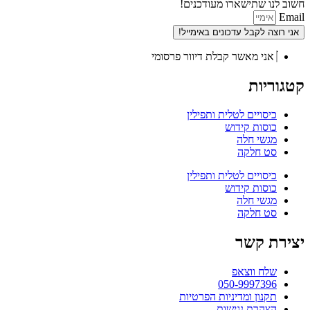
חשוב לנו שתישארו מעודכנים!
Email
אני רוצה לקבל עדכונים באימייל!
אני מאשר קבלת דיוור פרסומי
קטגוריות
כיסויים לטלית ותפילין
כוסות קידוש
מגשי חלה
סט חלקה
כיסויים לטלית ותפילין
כוסות קידוש
מגשי חלה
סט חלקה
יצירת קשר
שלח ווצאפ
050-9997396
תקנון ומדיניות הפרטיות
הצהרת נגישות