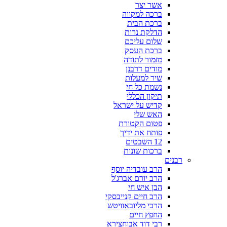
אשר יצר
ברכה למקווה
ברכת הבית
הדלקת נרות
שלום עליכם
ברכת העסק
מזמור לתודה
מודים דרבנן
שיר למעלות
נשמת כל חי
תיקון הכללי
קדיש על ישראל
האש שלי
פטום הקטורת
פותח את ידיך
12 השבטים
ברכות שונות
רבנים
הרב עובדיה יוסף
הרב יורם אברג'ל
הבן איש חי
הרב חיים קנייבסקי
הרבי מליובאוויטש
החפץ חיים
רבי דוד אבוחצירא