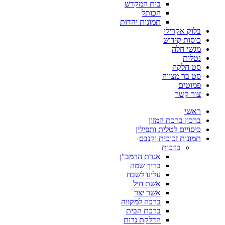
בית המקדש
הכותל
תמונות יהדות
בלוק אקרילי
כוסות קידוש
מגשי חלה
נטלות
סט חלקה
סט בר מצווה
פמוטים
צור קשר
ראשי
ברכון ברכת המזון
כיסויים לטלית ותפילין
תמונות זכוכית וקנבס
ברכות
אגרת הרמב"ן
בריך שמה
עלינו לשבח
אשת חיל
אשר יצר
ברכה למקווה
ברכת הבית
הדלקת נרות