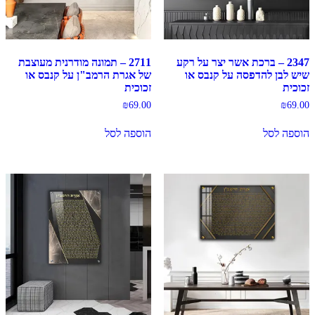
2347 – ברכת אשר יצר על רקע
2711 – תמונה מודרנית מעוצבת
שיש לבן להדפסה על קנבס או
של אגרת הרמב"ן על קנבס או
זכוכית
זכוכית
₪
69.00
₪
69.00
הוספה לסל
הוספה לסל