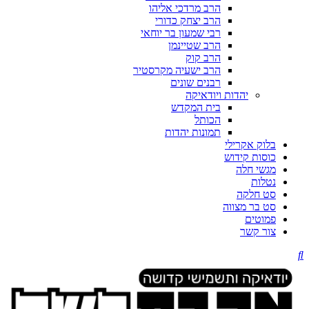
הרב מרדכי אליהו
הרב יצחק כדורי
רבי שמעון בר יוחאי
הרב שטיינמן
הרב קוק
הרב ישעיה מקרסטיר
רבנים שונים
יהדות ויודאיקה
בית המקדש
הכותל
תמונות יהדות
בלוק אקרילי
כוסות קידוש
מגשי חלה
נטלות
סט חלקה
סט בר מצווה
פמוטים
צור קשר