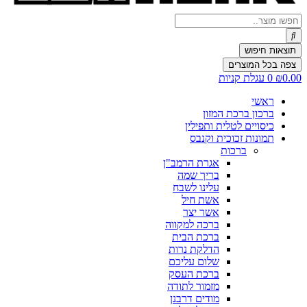
Search
...
תוצאות חיפוש
צפה בכל המוצרים
0.00
₪
0
עגלת קניות
ראשי
ברכון ברכת המזון
כיסויים לטלית ותפילין
תמונות זכוכית וקנבס
ברכות
אגרת הרמב"ן
בריך שמה
עלינו לשבח
אשת חיל
אשר יצר
ברכה למקווה
ברכת הבית
הדלקת נרות
שלום עליכם
ברכת העסק
מזמור לתודה
מודים דרבנן