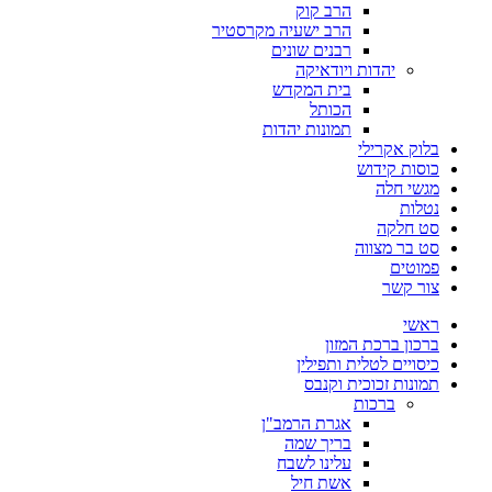
הרב קוק
הרב ישעיה מקרסטיר
רבנים שונים
יהדות ויודאיקה
בית המקדש
הכותל
תמונות יהדות
בלוק אקרילי
כוסות קידוש
מגשי חלה
נטלות
סט חלקה
סט בר מצווה
פמוטים
צור קשר
ראשי
ברכון ברכת המזון
כיסויים לטלית ותפילין
תמונות זכוכית וקנבס
ברכות
אגרת הרמב"ן
בריך שמה
עלינו לשבח
אשת חיל