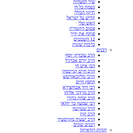
שיר למעלות
נשמת כל חי
תיקון הכללי
קדיש על ישראל
האש שלי
פטום הקטורת
פותח את ידיך
12 השבטים
ברכות שונות
רבנים
הרב עובדיה יוסף
הרב יורם אברג'ל
הבן איש חי
הרב חיים קנייבסקי
הרבי מליובאוויטש
החפץ חיים
רבי דוד אבוחצירא
הרב מרדכי אליהו
הרב יצחק כדורי
רבי שמעון בר יוחאי
הרב שטיינמן
הרב קוק
הרב ישעיה מקרסטיר
רבנים שונים
יהדות ויודאיקה