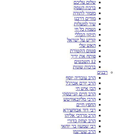
שלום עליכם
ברכת העסק
מזמור לתודה
מודים דרבנן
שיר למעלות
נשמת כל חי
תיקון הכללי
קדיש על ישראל
האש שלי
פטום הקטורת
פותח את ידיך
12 השבטים
ברכות שונות
רבנים
הרב עובדיה יוסף
הרב יורם אברג'ל
הבן איש חי
הרב חיים קנייבסקי
הרבי מליובאוויטש
החפץ חיים
רבי דוד אבוחצירא
הרב מרדכי אליהו
הרב יצחק כדורי
רבי שמעון בר יוחאי
הרב שטיינמן