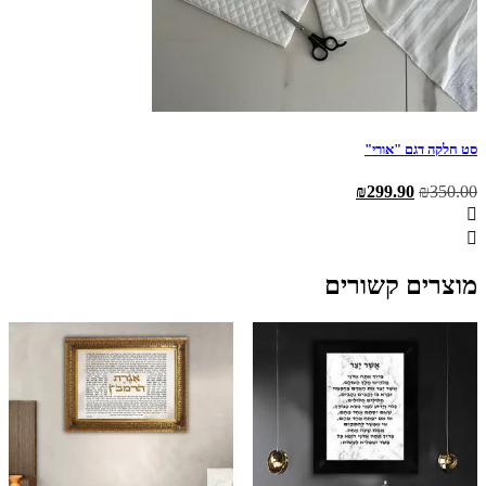
סט חלקה דגם "אורי"
המחיר
המחיר
₪
299.90
₪
350.00
המקורי
הנוכחי
היה:
הוא:
₪299.90.
₪350.00.
מוצרים קשורים