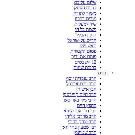
שלום עליכם
ברכת העסק
מזמור לתודה
מודים דרבנן
שיר למעלות
נשמת כל חי
תיקון הכללי
קדיש על ישראל
האש שלי
פטום הקטורת
פותח את ידיך
12 השבטים
ברכות שונות
רבנים
הרב עובדיה יוסף
הרב יורם אברג'ל
הבן איש חי
הרב חיים קנייבסקי
הרבי מליובאוויטש
החפץ חיים
רבי דוד אבוחצירא
הרב מרדכי אליהו
הרב יצחק כדורי
רבי שמעון בר יוחאי
הרב שטיינמן