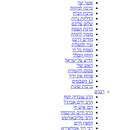
אשר יצר
ברכה למקווה
ברכת הבית
הדלקת נרות
שלום עליכם
ברכת העסק
מזמור לתודה
מודים דרבנן
שיר למעלות
נשמת כל חי
תיקון הכללי
קדיש על ישראל
האש שלי
פטום הקטורת
פותח את ידיך
12 השבטים
ברכות שונות
רבנים
הרב עובדיה יוסף
הרב יורם אברג'ל
הבן איש חי
הרב חיים קנייבסקי
הרבי מליובאוויטש
החפץ חיים
רבי דוד אבוחצירא