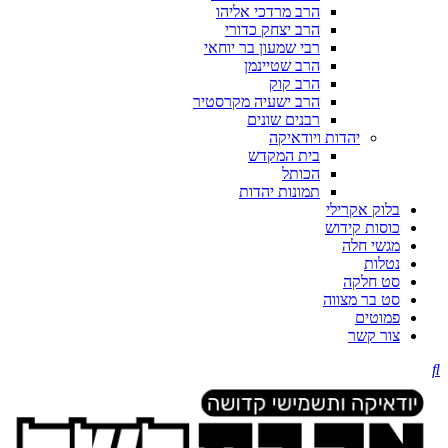
הרב מרדכי אליהו
הרב יצחק כדורי
רבי שמעון בר יוחאי
הרב שטיינמן
הרב קוק
הרב ישעיה מקרסטיר
רבנים שונים
יהדות ויודאיקה
בית המקדש
הכותל
תמונות יהדות
בלוק אקרילי
כוסות קידוש
מגשי חלה
נטלות
סט חלקה
סט בר מצווה
פמוטים
צור קשר