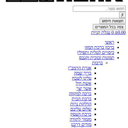
Search
...
תוצאות חיפוש
צפה בכל המוצרים
0.00
₪
0
עגלת קניות
ראשי
ברכון ברכת המזון
כיסויים לטלית ותפילין
תמונות זכוכית וקנבס
ברכות
אגרת הרמב"ן
בריך שמה
עלינו לשבח
אשת חיל
אשר יצר
ברכה למקווה
ברכת הבית
הדלקת נרות
שלום עליכם
ברכת העסק
מזמור לתודה
מודים דרבנן