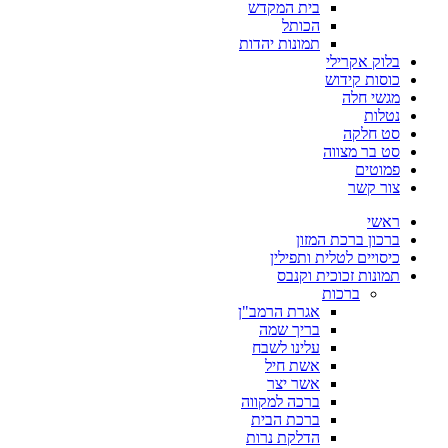
בית המקדש
הכותל
תמונות יהדות
בלוק אקרילי
כוסות קידוש
מגשי חלה
נטלות
סט חלקה
סט בר מצווה
פמוטים
צור קשר
ראשי
ברכון ברכת המזון
כיסויים לטלית ותפילין
תמונות זכוכית וקנבס
ברכות
אגרת הרמב"ן
בריך שמה
עלינו לשבח
אשת חיל
אשר יצר
ברכה למקווה
ברכת הבית
הדלקת נרות