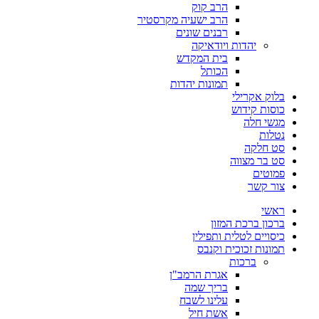
הרב קוק
הרב ישעיה מקרסטיר
רבנים שונים
יהדות ויודאיקה
בית המקדש
הכותל
תמונות יהדות
בלוק אקרילי
כוסות קידוש
מגשי חלה
נטלות
סט חלקה
סט בר מצווה
פמוטים
צור קשר
ראשי
ברכון ברכת המזון
כיסויים לטלית ותפילין
תמונות זכוכית וקנבס
ברכות
אגרת הרמב"ן
בריך שמה
עלינו לשבח
אשת חיל