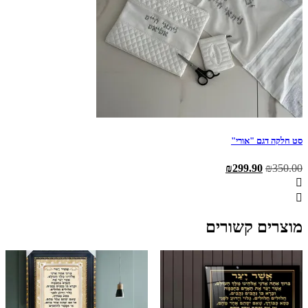
סט חלקה דגם "אורי"
המחיר
המחיר
₪
299.90
₪
350.00
המקורי
הנוכחי
היה:
הוא:
₪299.90.
₪350.00.
מוצרים קשורים