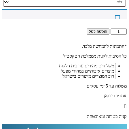
כמות
הוספה לסל
של
2417
–
*התמונות להמחשה בלבד.
ברכת
כל הסיבות לקנות מממלכת הטקסטיל
אשת
חיל
משלוחים מהירים עד בית הלקוח
בגווני
מוצרים איכותיים במחירי מפעל
שחור
רוב המוצרים מיוצרים בישראל
וזהב
בצורת
משלוח עד 5 ימי עסקים
לב
עם
אחריות יבואן
כתר
על
בלוק
קניה בטוחה ומאובטחת