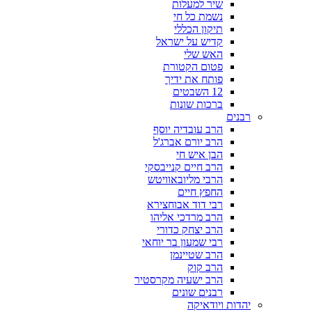
שיר למעלות
נשמת כל חי
תיקון הכללי
קדיש על ישראל
האש שלי
פטום הקטורת
פותח את ידיך
12 השבטים
ברכות שונות
רבנים
הרב עובדיה יוסף
הרב יורם אברג'ל
הבן איש חי
הרב חיים קנייבסקי
הרבי מליובאוויטש
החפץ חיים
רבי דוד אבוחצירא
הרב מרדכי אליהו
הרב יצחק כדורי
רבי שמעון בר יוחאי
הרב שטיינמן
הרב קוק
הרב ישעיה מקרסטיר
רבנים שונים
יהדות ויודאיקה