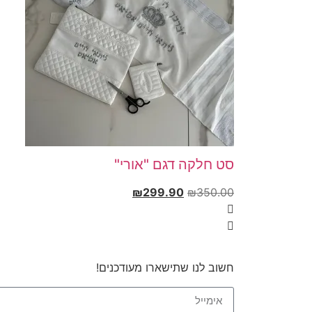
סט חלקה דגם "אורי"
₪
299.90
₪
350.00
חשוב לנו שתישארו מעודכנים!