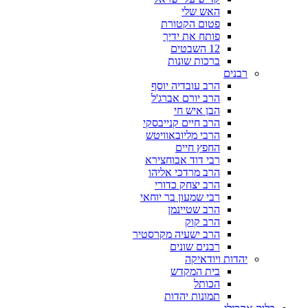
האש שלי
פטום הקטורת
פותח את ידיך
12 השבטים
ברכות שונות
רבנים
הרב עובדיה יוסף
הרב יורם אברג'ל
הבן איש חי
הרב חיים קנייבסקי
הרבי מליובאוויטש
החפץ חיים
רבי דוד אבוחצירא
הרב מרדכי אליהו
הרב יצחק כדורי
רבי שמעון בר יוחאי
הרב שטיינמן
הרב קוק
הרב ישעיה מקרסטיר
רבנים שונים
יהדות ויודאיקה
בית המקדש
הכותל
תמונות יהדות