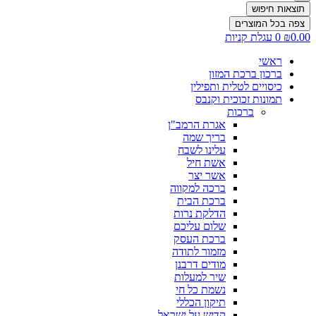
תוצאות חיפוש
צפה בכל המוצרים
0.00
₪
0
עגלת קניות
ראשי
ברכון ברכת המזון
כיסויים לטלית ותפילין
תמונות זכוכית וקנבס
ברכות
אגרת הרמב"ן
בריך שמה
עלינו לשבח
אשת חיל
אשר יצר
ברכה למקווה
ברכת הבית
הדלקת נרות
שלום עליכם
ברכת העסק
מזמור לתודה
מודים דרבנן
שיר למעלות
נשמת כל חי
תיקון הכללי
קדיש על ישראל