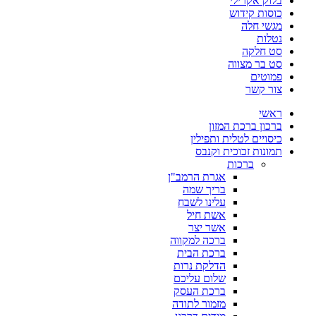
בלוק אקרילי
כוסות קידוש
מגשי חלה
נטלות
סט חלקה
סט בר מצווה
פמוטים
צור קשר
ראשי
ברכון ברכת המזון
כיסויים לטלית ותפילין
תמונות זכוכית וקנבס
ברכות
אגרת הרמב"ן
בריך שמה
עלינו לשבח
אשת חיל
אשר יצר
ברכה למקווה
ברכת הבית
הדלקת נרות
שלום עליכם
ברכת העסק
מזמור לתודה