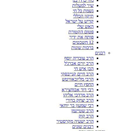
מודים דרבנן
שיר למעלות
נשמת כל חי
תיקון הכללי
קדיש על ישראל
האש שלי
פטום הקטורת
פותח את ידיך
12 השבטים
ברכות שונות
רבנים
הרב עובדיה יוסף
הרב יורם אברג'ל
הבן איש חי
הרב חיים קנייבסקי
הרבי מליובאוויטש
החפץ חיים
רבי דוד אבוחצירא
הרב מרדכי אליהו
הרב יצחק כדורי
רבי שמעון בר יוחאי
הרב שטיינמן
הרב קוק
הרב ישעיה מקרסטיר
רבנים שונים