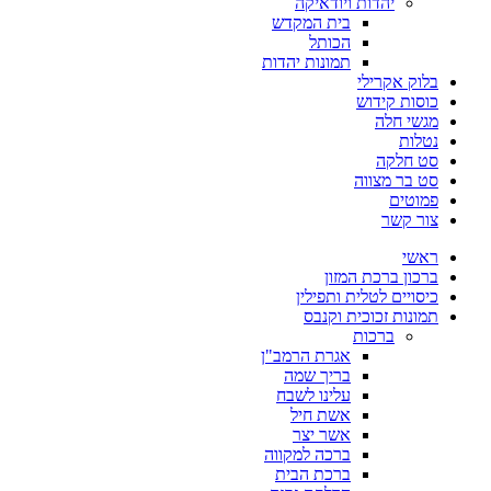
יהדות ויודאיקה
בית המקדש
הכותל
תמונות יהדות
בלוק אקרילי
כוסות קידוש
מגשי חלה
נטלות
סט חלקה
סט בר מצווה
פמוטים
צור קשר
ראשי
ברכון ברכת המזון
כיסויים לטלית ותפילין
תמונות זכוכית וקנבס
ברכות
אגרת הרמב"ן
בריך שמה
עלינו לשבח
אשת חיל
אשר יצר
ברכה למקווה
ברכת הבית