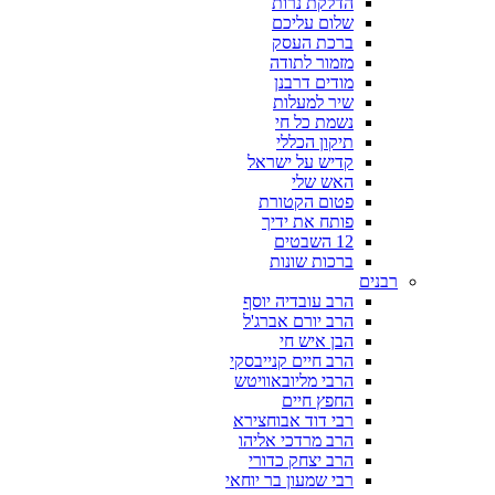
הדלקת נרות
שלום עליכם
ברכת העסק
מזמור לתודה
מודים דרבנן
שיר למעלות
נשמת כל חי
תיקון הכללי
קדיש על ישראל
האש שלי
פטום הקטורת
פותח את ידיך
12 השבטים
ברכות שונות
רבנים
הרב עובדיה יוסף
הרב יורם אברג'ל
הבן איש חי
הרב חיים קנייבסקי
הרבי מליובאוויטש
החפץ חיים
רבי דוד אבוחצירא
הרב מרדכי אליהו
הרב יצחק כדורי
רבי שמעון בר יוחאי