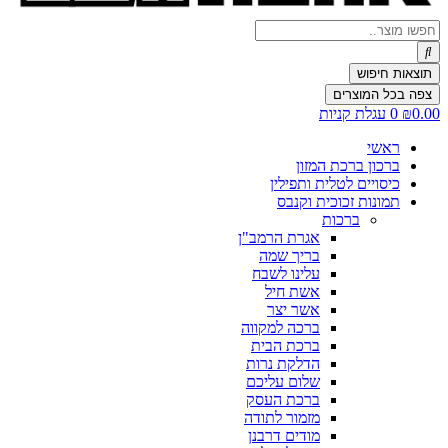
Search
...
תוצאות חיפוש
צפה בכל המוצרים
0.00
₪
0
עגלת קניות
ראשי
ברכון ברכת המזון
כיסויים לטלית ותפילין
תמונות זכוכית וקנבס
ברכות
אגרת הרמב"ן
בריך שמה
עלינו לשבח
אשת חיל
אשר יצר
ברכה למקווה
ברכת הבית
הדלקת נרות
שלום עליכם
ברכת העסק
מזמור לתודה
מודים דרבנן