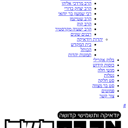
הרב מרדכי אליהו
הרב יצחק כדורי
רבי שמעון בר יוחאי
הרב שטיינמן
הרב קוק
הרב ישעיה מקרסטיר
רבנים שונים
יהדות ויודאיקה
בית המקדש
הכותל
תמונות יהדות
בלוק אקרילי
כוסות קידוש
מגשי חלה
נטלות
סט חלקה
סט בר מצווה
פמוטים
צור קשר