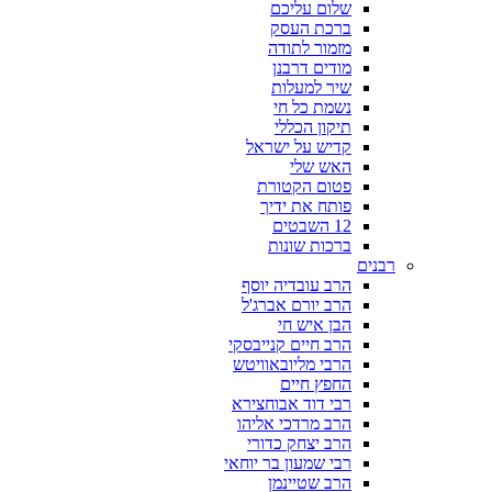
שלום עליכם
ברכת העסק
מזמור לתודה
מודים דרבנן
שיר למעלות
נשמת כל חי
תיקון הכללי
קדיש על ישראל
האש שלי
פטום הקטורת
פותח את ידיך
12 השבטים
ברכות שונות
רבנים
הרב עובדיה יוסף
הרב יורם אברג'ל
הבן איש חי
הרב חיים קנייבסקי
הרבי מליובאוויטש
החפץ חיים
רבי דוד אבוחצירא
הרב מרדכי אליהו
הרב יצחק כדורי
רבי שמעון בר יוחאי
הרב שטיינמן