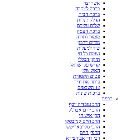
אשר יצר
ברכה למקווה
ברכת הבית
הדלקת נרות
שלום עליכם
ברכת העסק
מזמור לתודה
מודים דרבנן
שיר למעלות
נשמת כל חי
תיקון הכללי
קדיש על ישראל
האש שלי
פטום הקטורת
פותח את ידיך
12 השבטים
ברכות שונות
רבנים
הרב עובדיה יוסף
הרב יורם אברג'ל
הבן איש חי
הרב חיים קנייבסקי
הרבי מליובאוויטש
החפץ חיים
רבי דוד אבוחצירא