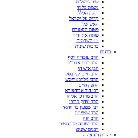
שיר למעלות
נשמת כל חי
תיקון הכללי
קדיש על ישראל
האש שלי
פטום הקטורת
פותח את ידיך
12 השבטים
ברכות שונות
רבנים
הרב עובדיה יוסף
הרב יורם אברג'ל
הבן איש חי
הרב חיים קנייבסקי
הרבי מליובאוויטש
החפץ חיים
רבי דוד אבוחצירא
הרב מרדכי אליהו
הרב יצחק כדורי
רבי שמעון בר יוחאי
הרב שטיינמן
הרב קוק
הרב ישעיה מקרסטיר
רבנים שונים
יהדות ויודאיקה