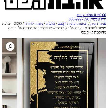
0.00
₪
0
עגלת קניות
חייג עכשיו: 050-9997396
עמוד הבית
/
תמונות זכוכית וקנבס
/
ברכות
/
מזמור לתודה
/ 2390 – ברכת
מזמור לתודה מעוצבת על רקע דמוי שיש שחור וזהב מודפס על זכוכית
מחוסמת או קנבס