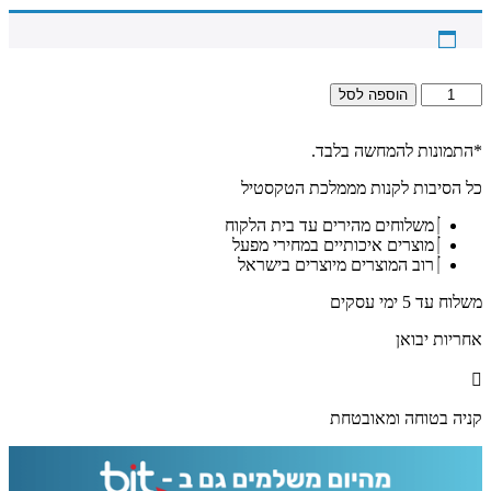
כמות
הוספה לסל
של
2390
-
*התמונות להמחשה בלבד.
ברכת
כל הסיבות לקנות מממלכת הטקסטיל
מזמור
לתודה
משלוחים מהירים עד בית הלקוח
מעוצבת
מוצרים איכותיים במחירי מפעל
על
רוב המוצרים מיוצרים בישראל
רקע
דמוי
משלוח עד 5 ימי עסקים
שיש
שחור
אחריות יבואן
וזהב
מודפס
על
זכוכית
קניה בטוחה ומאובטחת
מחוסמת
או
קנבס