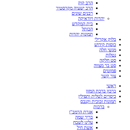
הרב קוק
הרב ישעיה מקרסטיר
רבנים שונים
יהדות ויודאיקה
בית המקדש
הכותל
תמונות יהדות
בלוק אקרילי
כוסות קידוש
מגשי חלה
נטלות
סט חלקה
סט בר מצווה
פמוטים
צור קשר
ראשי
ברכון ברכת המזון
כיסויים לטלית ותפילין
תמונות זכוכית וקנבס
ברכות
אגרת הרמב"ן
בריך שמה
עלינו לשבח
אשת חיל