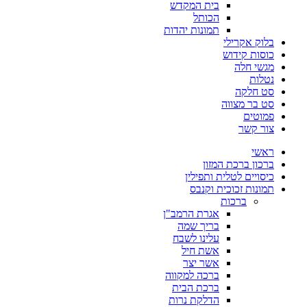
בית המקדש
הכותל
תמונות יהדות
בלוק אקרילי
כוסות קידוש
מגשי חלה
נטלות
סט חלקה
סט בר מצווה
פמוטים
צור קשר
ראשי
ברכון ברכת המזון
כיסויים לטלית ותפילין
תמונות זכוכית וקנבס
ברכות
אגרת הרמב"ן
בריך שמה
עלינו לשבח
אשת חיל
אשר יצר
ברכה למקווה
ברכת הבית
הדלקת נרות