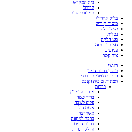
בית המקדש
הכותל
תמונות יהדות
בלוק אקרילי
כוסות קידוש
מגשי חלה
נטלות
סט חלקה
סט בר מצווה
פמוטים
צור קשר
ראשי
ברכון ברכת המזון
כיסויים לטלית ותפילין
תמונות זכוכית וקנבס
ברכות
אגרת הרמב"ן
בריך שמה
עלינו לשבח
אשת חיל
אשר יצר
ברכה למקווה
ברכת הבית
הדלקת נרות