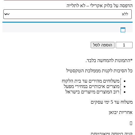
הדפסה על בלוק אקרילי – לא לתלייה
כמות
הוספה לסל
של
2382
-
*התמונות להמחשה בלבד.
ברכת
כל הסיבות לקנות מממלכת הטקסטיל
אשר
יצר
משלוחים מהירים עד בית הלקוח
על
מוצרים איכותיים במחירי מפעל
זכוכית
רוב המוצרים מיוצרים בישראל
אקסטרא
קליר
משלוח עד 5 ימי עסקים
מחוסמת
ושקופה
אחריות יבואן
קניה בטוחה ומאובטחת