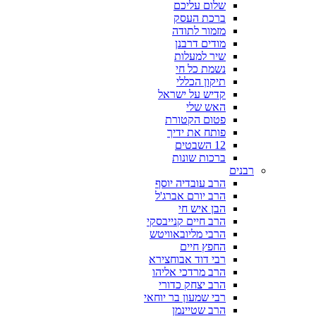
שלום עליכם
ברכת העסק
מזמור לתודה
מודים דרבנן
שיר למעלות
נשמת כל חי
תיקון הכללי
קדיש על ישראל
האש שלי
פטום הקטורת
פותח את ידיך
12 השבטים
ברכות שונות
רבנים
הרב עובדיה יוסף
הרב יורם אברג'ל
הבן איש חי
הרב חיים קנייבסקי
הרבי מליובאוויטש
החפץ חיים
רבי דוד אבוחצירא
הרב מרדכי אליהו
הרב יצחק כדורי
רבי שמעון בר יוחאי
הרב שטיינמן