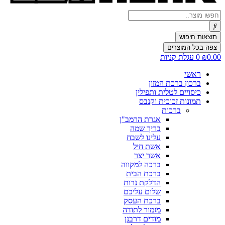
Search
...
תוצאות חיפוש
צפה בכל המוצרים
0.00
₪
0
עגלת קניות
ראשי
ברכון ברכת המזון
כיסויים לטלית ותפילין
תמונות זכוכית וקנבס
ברכות
אגרת הרמב"ן
בריך שמה
עלינו לשבח
אשת חיל
אשר יצר
ברכה למקווה
ברכת הבית
הדלקת נרות
שלום עליכם
ברכת העסק
מזמור לתודה
מודים דרבנן