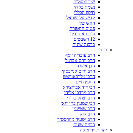
שיר למעלות
נשמת כל חי
תיקון הכללי
קדיש על ישראל
האש שלי
פטום הקטורת
פותח את ידיך
12 השבטים
ברכות שונות
רבנים
הרב עובדיה יוסף
הרב יורם אברג'ל
הבן איש חי
הרב חיים קנייבסקי
הרבי מליובאוויטש
החפץ חיים
רבי דוד אבוחצירא
הרב מרדכי אליהו
הרב יצחק כדורי
רבי שמעון בר יוחאי
הרב שטיינמן
הרב קוק
הרב ישעיה מקרסטיר
רבנים שונים
יהדות ויודאיקה