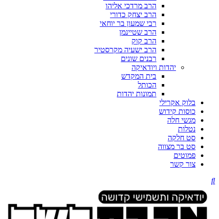
הרב מרדכי אליהו
הרב יצחק כדורי
רבי שמעון בר יוחאי
הרב שטיינמן
הרב קוק
הרב ישעיה מקרסטיר
רבנים שונים
יהדות ויודאיקה
בית המקדש
הכותל
תמונות יהדות
בלוק אקרילי
כוסות קידוש
מגשי חלה
נטלות
סט חלקה
סט בר מצווה
פמוטים
צור קשר