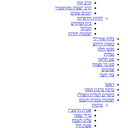
הרב קוק
הרב ישעיה מקרסטיר
רבנים שונים
יהדות ויודאיקה
בית המקדש
הכותל
תמונות יהדות
בלוק אקרילי
כוסות קידוש
מגשי חלה
נטלות
סט חלקה
סט בר מצווה
פמוטים
צור קשר
ראשי
ברכון ברכת המזון
כיסויים לטלית ותפילין
תמונות זכוכית וקנבס
ברכות
אגרת הרמב"ן
בריך שמה
עלינו לשבח
אשת חיל