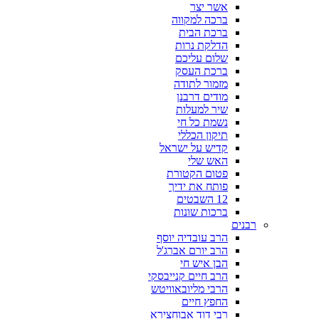
אשר יצר
ברכה למקווה
ברכת הבית
הדלקת נרות
שלום עליכם
ברכת העסק
מזמור לתודה
מודים דרבנן
שיר למעלות
נשמת כל חי
תיקון הכללי
קדיש על ישראל
האש שלי
פטום הקטורת
פותח את ידיך
12 השבטים
ברכות שונות
רבנים
הרב עובדיה יוסף
הרב יורם אברג'ל
הבן איש חי
הרב חיים קנייבסקי
הרבי מליובאוויטש
החפץ חיים
רבי דוד אבוחצירא