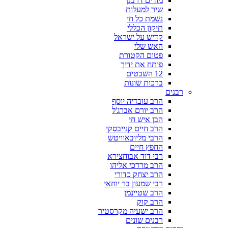
מודים דרבנן
שיר למעלות
נשמת כל חי
תיקון הכללי
קדיש על ישראל
האש שלי
פטום הקטורת
פותח את ידיך
12 השבטים
ברכות שונות
רבנים
הרב עובדיה יוסף
הרב יורם אברג'ל
הבן איש חי
הרב חיים קנייבסקי
הרבי מליובאוויטש
החפץ חיים
רבי דוד אבוחצירא
הרב מרדכי אליהו
הרב יצחק כדורי
רבי שמעון בר יוחאי
הרב שטיינמן
הרב קוק
הרב ישעיה מקרסטיר
רבנים שונים