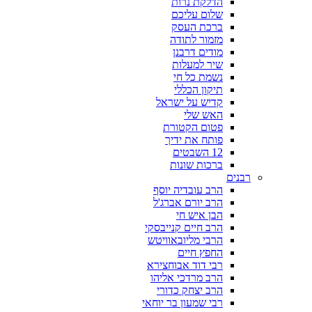
הדלקת נרות
שלום עליכם
ברכת העסק
מזמור לתודה
מודים דרבנן
שיר למעלות
נשמת כל חי
תיקון הכללי
קדיש על ישראל
האש שלי
פטום הקטורת
פותח את ידיך
12 השבטים
ברכות שונות
רבנים
הרב עובדיה יוסף
הרב יורם אברג'ל
הבן איש חי
הרב חיים קנייבסקי
הרבי מליובאוויטש
החפץ חיים
רבי דוד אבוחצירא
הרב מרדכי אליהו
הרב יצחק כדורי
רבי שמעון בר יוחאי