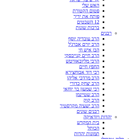
האש שלי
פטום הקטורת
פותח את ידיך
12 השבטים
ברכות שונות
רבנים
הרב עובדיה יוסף
הרב יורם אברג'ל
הבן איש חי
הרב חיים קנייבסקי
הרבי מליובאוויטש
החפץ חיים
רבי דוד אבוחצירא
הרב מרדכי אליהו
הרב יצחק כדורי
רבי שמעון בר יוחאי
הרב שטיינמן
הרב קוק
הרב ישעיה מקרסטיר
רבנים שונים
יהדות ויודאיקה
בית המקדש
הכותל
תמונות יהדות