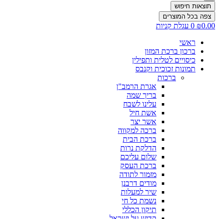
תוצאות חיפוש
צפה בכל המוצרים
0.00
₪
0
עגלת קניות
ראשי
ברכון ברכת המזון
כיסויים לטלית ותפילין
תמונות זכוכית וקנבס
ברכות
אגרת הרמב"ן
בריך שמה
עלינו לשבח
אשת חיל
אשר יצר
ברכה למקווה
ברכת הבית
הדלקת נרות
שלום עליכם
ברכת העסק
מזמור לתודה
מודים דרבנן
שיר למעלות
נשמת כל חי
תיקון הכללי
קדיש על ישראל