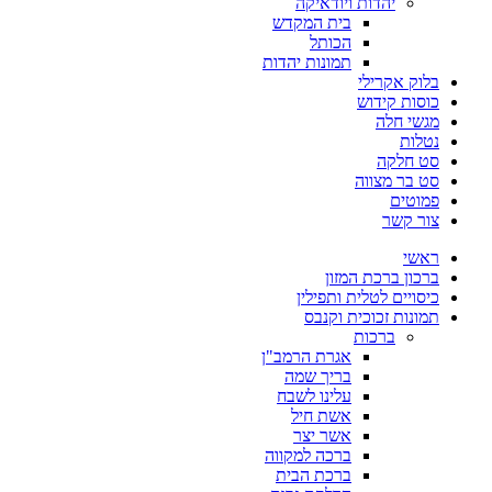
יהדות ויודאיקה
בית המקדש
הכותל
תמונות יהדות
בלוק אקרילי
כוסות קידוש
מגשי חלה
נטלות
סט חלקה
סט בר מצווה
פמוטים
צור קשר
ראשי
ברכון ברכת המזון
כיסויים לטלית ותפילין
תמונות זכוכית וקנבס
ברכות
אגרת הרמב"ן
בריך שמה
עלינו לשבח
אשת חיל
אשר יצר
ברכה למקווה
ברכת הבית