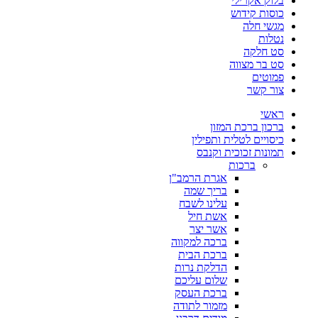
בלוק אקרילי
כוסות קידוש
מגשי חלה
נטלות
סט חלקה
סט בר מצווה
פמוטים
צור קשר
ראשי
ברכון ברכת המזון
כיסויים לטלית ותפילין
תמונות זכוכית וקנבס
ברכות
אגרת הרמב"ן
בריך שמה
עלינו לשבח
אשת חיל
אשר יצר
ברכה למקווה
ברכת הבית
הדלקת נרות
שלום עליכם
ברכת העסק
מזמור לתודה