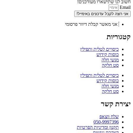
חשוב לנו שתישארו מעודכנים!
Email
אני רוצה לקבל עדכונים באימייל!
אני מאשר קבלת דיוור פרסומי
קטגוריות
כיסויים לטלית ותפילין
כוסות קידוש
מגשי חלה
סט חלקה
כיסויים לטלית ותפילין
כוסות קידוש
מגשי חלה
סט חלקה
יצירת קשר
שלח ווצאפ
050-9997396
תקנון ומדיניות הפרטיות
הצהרת נגישות