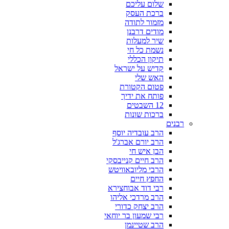
שלום עליכם
ברכת העסק
מזמור לתודה
מודים דרבנן
שיר למעלות
נשמת כל חי
תיקון הכללי
קדיש על ישראל
האש שלי
פטום הקטורת
פותח את ידיך
12 השבטים
ברכות שונות
רבנים
הרב עובדיה יוסף
הרב יורם אברג'ל
הבן איש חי
הרב חיים קנייבסקי
הרבי מליובאוויטש
החפץ חיים
רבי דוד אבוחצירא
הרב מרדכי אליהו
הרב יצחק כדורי
רבי שמעון בר יוחאי
הרב שטיינמן