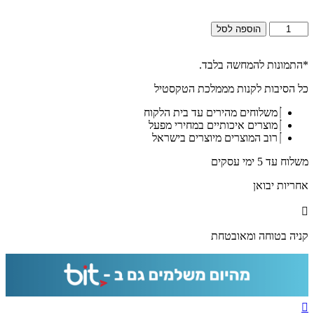
כמות
הוספה לסל
של
2373
-
*התמונות להמחשה בלבד.
ברכת
כל הסיבות לקנות מממלכת הטקסטיל
מזמור
לתודה
משלוחים מהירים עד בית הלקוח
מעוצבת
מוצרים איכותיים במחירי מפעל
וצבעונית
רוב המוצרים מיוצרים בישראל
על
קנבס
משלוח עד 5 ימי עסקים
או
זכוכית
אחריות יבואן
מחוסמת
קניה בטוחה ומאובטחת