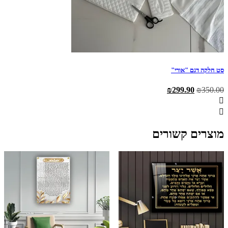
סט חלקה דגם "אורי"
המחיר
המחיר
₪
299.90
₪
350.00
המקורי
הנוכחי
היה:
הוא:
₪299.90.
₪350.00.
מוצרים קשורים