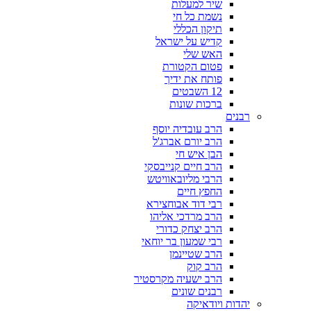
שיר למעלות
נשמת כל חי
תיקון הכללי
קדיש על ישראל
האש שלי
פטום הקטורת
פותח את ידיך
12 השבטים
ברכות שונות
רבנים
הרב עובדיה יוסף
הרב יורם אברג'ל
הבן איש חי
הרב חיים קנייבסקי
הרבי מליובאוויטש
החפץ חיים
רבי דוד אבוחצירא
הרב מרדכי אליהו
הרב יצחק כדורי
רבי שמעון בר יוחאי
הרב שטיינמן
הרב קוק
הרב ישעיה מקרסטיר
רבנים שונים
יהדות ויודאיקה