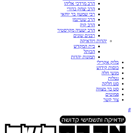
הרב מרדכי אליהו
הרב יצחק כדורי
רבי שמעון בר יוחאי
הרב שטיינמן
הרב קוק
הרב ישעיה מקרסטיר
רבנים שונים
יהדות ויודאיקה
בית המקדש
הכותל
תמונות יהדות
בלוק אקרילי
כוסות קידוש
מגשי חלה
נטלות
סט חלקה
סט בר מצווה
פמוטים
צור קשר