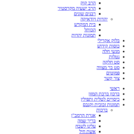
הרב קוק
הרב ישעיה מקרסטיר
רבנים שונים
יהדות ויודאיקה
בית המקדש
הכותל
תמונות יהדות
בלוק אקרילי
כוסות קידוש
מגשי חלה
נטלות
סט חלקה
סט בר מצווה
פמוטים
צור קשר
ראשי
ברכון ברכת המזון
כיסויים לטלית ותפילין
תמונות זכוכית וקנבס
ברכות
אגרת הרמב"ן
בריך שמה
עלינו לשבח
אשת חיל