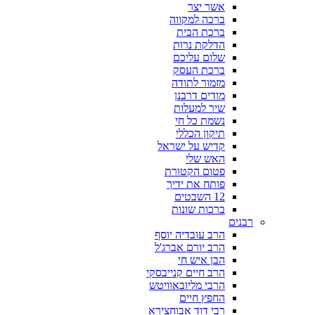
אשר יצר
ברכה למקווה
ברכת הבית
הדלקת נרות
שלום עליכם
ברכת העסק
מזמור לתודה
מודים דרבנן
שיר למעלות
נשמת כל חי
תיקון הכללי
קדיש על ישראל
האש שלי
פטום הקטורת
פותח את ידיך
12 השבטים
ברכות שונות
רבנים
הרב עובדיה יוסף
הרב יורם אברג'ל
הבן איש חי
הרב חיים קנייבסקי
הרבי מליובאוויטש
החפץ חיים
רבי דוד אבוחצירא