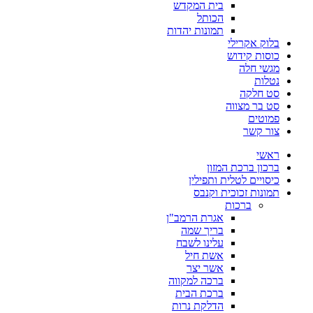
בית המקדש
הכותל
תמונות יהדות
בלוק אקרילי
כוסות קידוש
מגשי חלה
נטלות
סט חלקה
סט בר מצווה
פמוטים
צור קשר
ראשי
ברכון ברכת המזון
כיסויים לטלית ותפילין
תמונות זכוכית וקנבס
ברכות
אגרת הרמב"ן
בריך שמה
עלינו לשבח
אשת חיל
אשר יצר
ברכה למקווה
ברכת הבית
הדלקת נרות