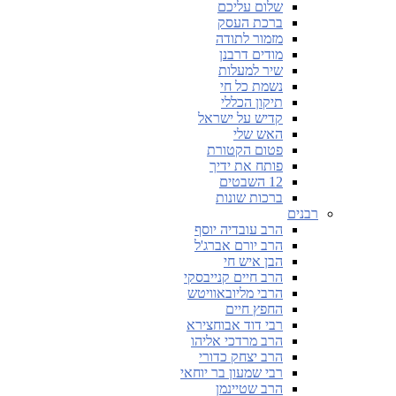
שלום עליכם
ברכת העסק
מזמור לתודה
מודים דרבנן
שיר למעלות
נשמת כל חי
תיקון הכללי
קדיש על ישראל
האש שלי
פטום הקטורת
פותח את ידיך
12 השבטים
ברכות שונות
רבנים
הרב עובדיה יוסף
הרב יורם אברג'ל
הבן איש חי
הרב חיים קנייבסקי
הרבי מליובאוויטש
החפץ חיים
רבי דוד אבוחצירא
הרב מרדכי אליהו
הרב יצחק כדורי
רבי שמעון בר יוחאי
הרב שטיינמן