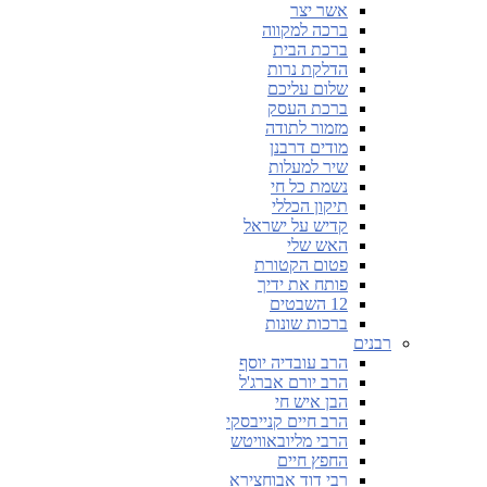
אשר יצר
ברכה למקווה
ברכת הבית
הדלקת נרות
שלום עליכם
ברכת העסק
מזמור לתודה
מודים דרבנן
שיר למעלות
נשמת כל חי
תיקון הכללי
קדיש על ישראל
האש שלי
פטום הקטורת
פותח את ידיך
12 השבטים
ברכות שונות
רבנים
הרב עובדיה יוסף
הרב יורם אברג'ל
הבן איש חי
הרב חיים קנייבסקי
הרבי מליובאוויטש
החפץ חיים
רבי דוד אבוחצירא