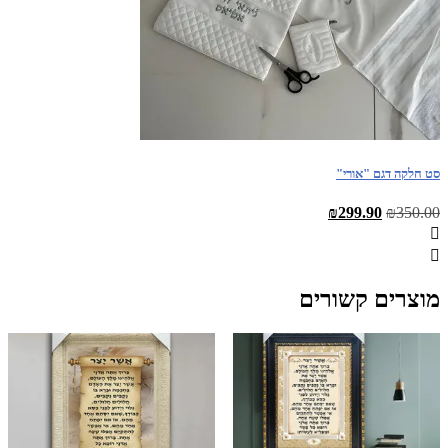
סט חלקה דגם "אורי"
המחיר
המחיר
₪
299.90
₪
350.00
המקורי
הנוכחי
היה:
הוא:
₪299.90.
₪350.00.
מוצרים קשורים