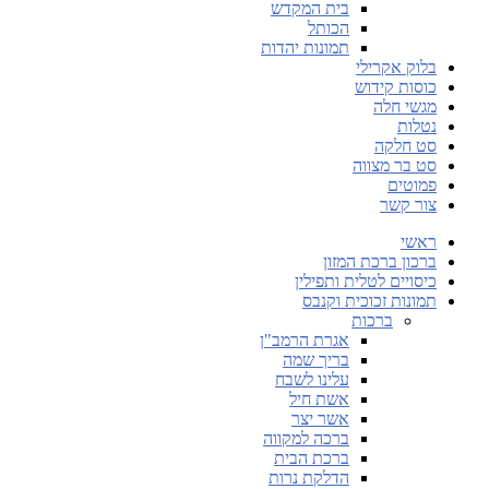
בית המקדש
הכותל
תמונות יהדות
בלוק אקרילי
כוסות קידוש
מגשי חלה
נטלות
סט חלקה
סט בר מצווה
פמוטים
צור קשר
ראשי
ברכון ברכת המזון
כיסויים לטלית ותפילין
תמונות זכוכית וקנבס
ברכות
אגרת הרמב"ן
בריך שמה
עלינו לשבח
אשת חיל
אשר יצר
ברכה למקווה
ברכת הבית
הדלקת נרות