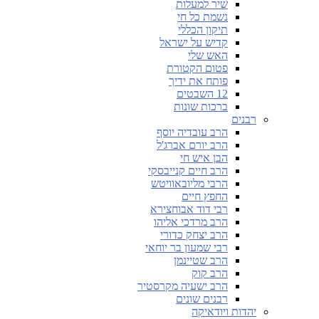
שיר למעלות
נשמת כל חי
תיקון הכללי
קדיש על ישראל
האש שלי
פטום הקטורת
פותח את ידיך
12 השבטים
ברכות שונות
רבנים
הרב עובדיה יוסף
הרב יורם אברג'ל
הבן איש חי
הרב חיים קנייבסקי
הרבי מליובאוויטש
החפץ חיים
רבי דוד אבוחצירא
הרב מרדכי אליהו
הרב יצחק כדורי
רבי שמעון בר יוחאי
הרב שטיינמן
הרב קוק
הרב ישעיה מקרסטיר
רבנים שונים
יהדות ויודאיקה