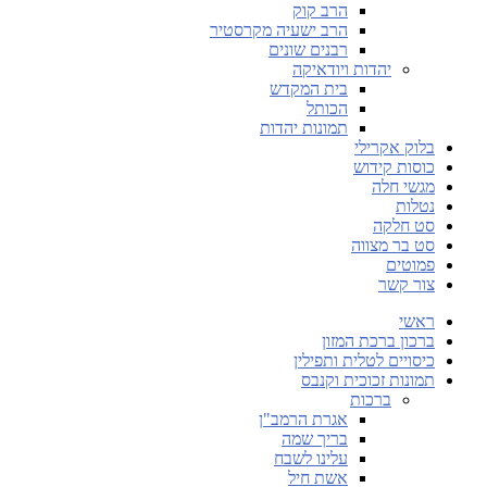
הרב קוק
הרב ישעיה מקרסטיר
רבנים שונים
יהדות ויודאיקה
בית המקדש
הכותל
תמונות יהדות
בלוק אקרילי
כוסות קידוש
מגשי חלה
נטלות
סט חלקה
סט בר מצווה
פמוטים
צור קשר
ראשי
ברכון ברכת המזון
כיסויים לטלית ותפילין
תמונות זכוכית וקנבס
ברכות
אגרת הרמב"ן
בריך שמה
עלינו לשבח
אשת חיל