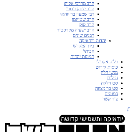
הרב מרדכי אליהו
הרב יצחק כדורי
רבי שמעון בר יוחאי
הרב שטיינמן
הרב קוק
הרב ישעיה מקרסטיר
רבנים שונים
יהדות ויודאיקה
בית המקדש
הכותל
תמונות יהדות
בלוק אקרילי
כוסות קידוש
מגשי חלה
נטלות
סט חלקה
סט בר מצווה
פמוטים
צור קשר