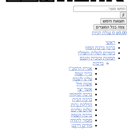
Search
...
תוצאות חיפוש
צפה בכל המוצרים
0.00
₪
0
עגלת קניות
ראשי
ברכון ברכת המזון
כיסויים לטלית ותפילין
תמונות זכוכית וקנבס
ברכות
אגרת הרמב"ן
בריך שמה
עלינו לשבח
אשת חיל
אשר יצר
ברכה למקווה
ברכת הבית
הדלקת נרות
שלום עליכם
ברכת העסק
מזמור לתודה
מודים דרבנן