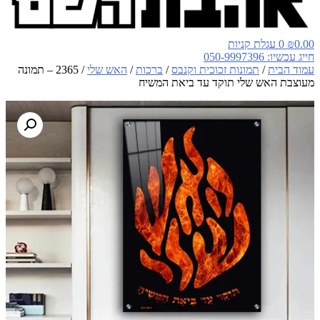
0.00
₪
0
עגלת קניות
חייג עכשיו: 050-9997396
עמוד הבית
/
תמונות זכוכית וקנבס
/
ברכות
/
האש שלי
/ 2365 – תמונה
מעוצבת האש שלי תוקד עד ביאת המשיח