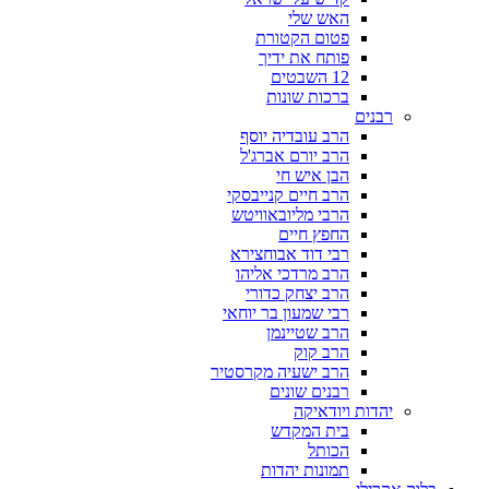
האש שלי
פטום הקטורת
פותח את ידיך
12 השבטים
ברכות שונות
רבנים
הרב עובדיה יוסף
הרב יורם אברג'ל
הבן איש חי
הרב חיים קנייבסקי
הרבי מליובאוויטש
החפץ חיים
רבי דוד אבוחצירא
הרב מרדכי אליהו
הרב יצחק כדורי
רבי שמעון בר יוחאי
הרב שטיינמן
הרב קוק
הרב ישעיה מקרסטיר
רבנים שונים
יהדות ויודאיקה
בית המקדש
הכותל
תמונות יהדות