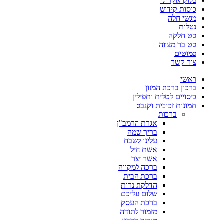
בלוק אקרילי
כוסות קידוש
מגשי חלה
נטלות
סט חלקה
סט בר מצווה
פמוטים
צור קשר
ראשי
ברכון ברכת המזון
כיסויים לטלית ותפילין
תמונות זכוכית וקנבס
ברכות
אגרת הרמב"ן
בריך שמה
עלינו לשבח
אשת חיל
אשר יצר
ברכה למקווה
ברכת הבית
הדלקת נרות
שלום עליכם
ברכת העסק
מזמור לתודה