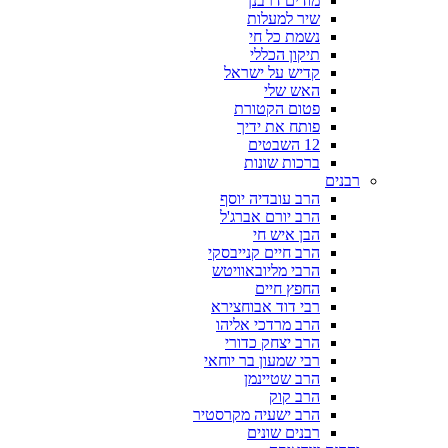
מודים דרבנן
שיר למעלות
נשמת כל חי
תיקון הכללי
קדיש על ישראל
האש שלי
פטום הקטורת
פותח את ידיך
12 השבטים
ברכות שונות
רבנים
הרב עובדיה יוסף
הרב יורם אברג'ל
הבן איש חי
הרב חיים קנייבסקי
הרבי מליובאוויטש
החפץ חיים
רבי דוד אבוחצירא
הרב מרדכי אליהו
הרב יצחק כדורי
רבי שמעון בר יוחאי
הרב שטיינמן
הרב קוק
הרב ישעיה מקרסטיר
רבנים שונים