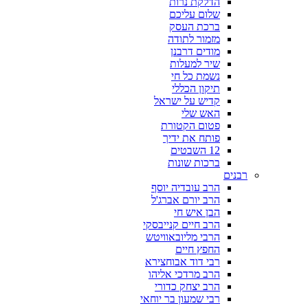
הדלקת נרות
שלום עליכם
ברכת העסק
מזמור לתודה
מודים דרבנן
שיר למעלות
נשמת כל חי
תיקון הכללי
קדיש על ישראל
האש שלי
פטום הקטורת
פותח את ידיך
12 השבטים
ברכות שונות
רבנים
הרב עובדיה יוסף
הרב יורם אברג'ל
הבן איש חי
הרב חיים קנייבסקי
הרבי מליובאוויטש
החפץ חיים
רבי דוד אבוחצירא
הרב מרדכי אליהו
הרב יצחק כדורי
רבי שמעון בר יוחאי