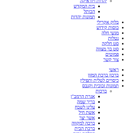
יהדות ויודאיקה
בית המקדש
הכותל
תמונות יהדות
בלוק אקרילי
כוסות קידוש
מגשי חלה
נטלות
סט חלקה
סט בר מצווה
פמוטים
צור קשר
ראשי
ברכון ברכת המזון
כיסויים לטלית ותפילין
תמונות זכוכית וקנבס
ברכות
אגרת הרמב"ן
בריך שמה
עלינו לשבח
אשת חיל
אשר יצר
ברכה למקווה
ברכת הבית