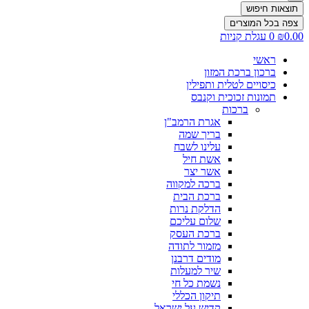
תוצאות חיפוש
צפה בכל המוצרים
0.00
₪
0
עגלת קניות
ראשי
ברכון ברכת המזון
כיסויים לטלית ותפילין
תמונות זכוכית וקנבס
ברכות
אגרת הרמב"ן
בריך שמה
עלינו לשבח
אשת חיל
אשר יצר
ברכה למקווה
ברכת הבית
הדלקת נרות
שלום עליכם
ברכת העסק
מזמור לתודה
מודים דרבנן
שיר למעלות
נשמת כל חי
תיקון הכללי
קדיש על ישראל