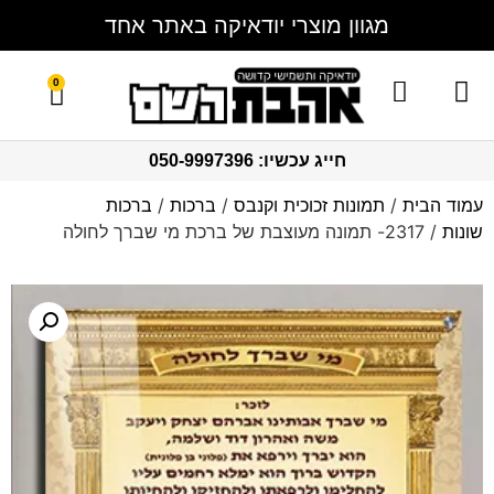
מגוון מוצרי יודאיקה באתר אחד
0
מגשי חלה
צור קשר
ברכון ברכת המזון
סט בר מצווה
כוסות קידוש
סט חלקה
תמונות זכוכית וקנבס
בלוק אקרילי
כיסויים לטלית ותפילין
חייג עכשיו: 050-9997396
עמוד הבית
/
תמונות זכוכית וקנבס
/
ברכות
/
ברכות
שונות
/ 2317- תמונה מעוצבת של ברכת מי שברך לחולה