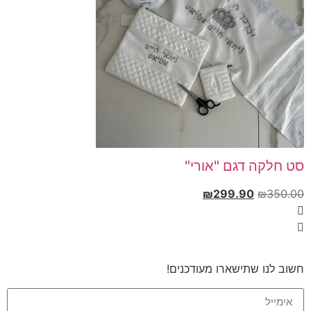
סט חלקה דגם "אורי"
₪
299.90
₪
350.00
חשוב לנו שתישארו מעודכנים!