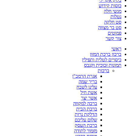
בלוק אקרילי
כוסות קידוש
מגשי חלה
נטלות
סט חלקה
סט בר מצווה
פמוטים
צור קשר
ראשי
ברכון ברכת המזון
כיסויים לטלית ותפילין
תמונות זכוכית וקנבס
ברכות
אגרת הרמב"ן
בריך שמה
עלינו לשבח
אשת חיל
אשר יצר
ברכה למקווה
ברכת הבית
הדלקת נרות
שלום עליכם
ברכת העסק
מזמור לתודה