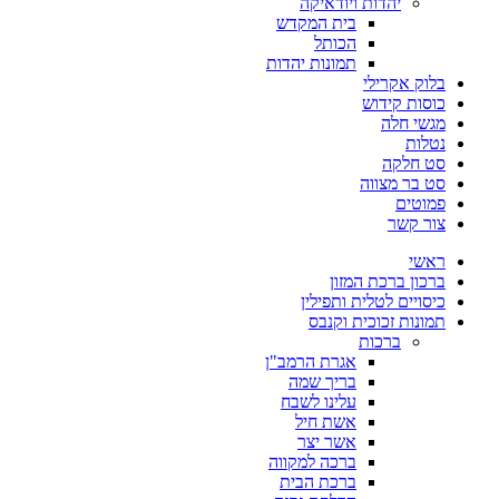
יהדות ויודאיקה
בית המקדש
הכותל
תמונות יהדות
בלוק אקרילי
כוסות קידוש
מגשי חלה
נטלות
סט חלקה
סט בר מצווה
פמוטים
צור קשר
ראשי
ברכון ברכת המזון
כיסויים לטלית ותפילין
תמונות זכוכית וקנבס
ברכות
אגרת הרמב"ן
בריך שמה
עלינו לשבח
אשת חיל
אשר יצר
ברכה למקווה
ברכת הבית