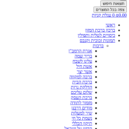
תוצאות חיפוש
צפה בכל המוצרים
0.00
₪
0
עגלת קניות
ראשי
ברכון ברכת המזון
כיסויים לטלית ותפילין
תמונות זכוכית וקנבס
ברכות
אגרת הרמב"ן
בריך שמה
עלינו לשבח
אשת חיל
אשר יצר
ברכה למקווה
ברכת הבית
הדלקת נרות
שלום עליכם
ברכת העסק
מזמור לתודה
מודים דרבנן
שיר למעלות
נשמת כל חי
תיקון הכללי
קדיש על ישראל