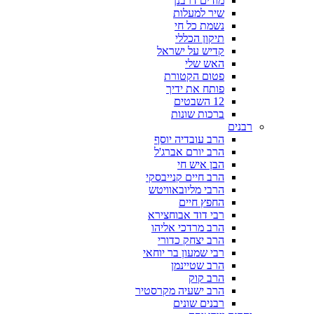
מודים דרבנן
שיר למעלות
נשמת כל חי
תיקון הכללי
קדיש על ישראל
האש שלי
פטום הקטורת
פותח את ידיך
12 השבטים
ברכות שונות
רבנים
הרב עובדיה יוסף
הרב יורם אברג'ל
הבן איש חי
הרב חיים קנייבסקי
הרבי מליובאוויטש
החפץ חיים
רבי דוד אבוחצירא
הרב מרדכי אליהו
הרב יצחק כדורי
רבי שמעון בר יוחאי
הרב שטיינמן
הרב קוק
הרב ישעיה מקרסטיר
רבנים שונים