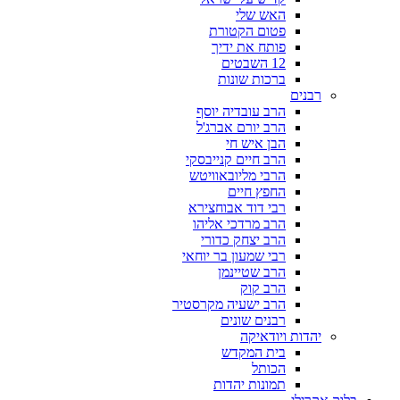
האש שלי
פטום הקטורת
פותח את ידיך
12 השבטים
ברכות שונות
רבנים
הרב עובדיה יוסף
הרב יורם אברג'ל
הבן איש חי
הרב חיים קנייבסקי
הרבי מליובאוויטש
החפץ חיים
רבי דוד אבוחצירא
הרב מרדכי אליהו
הרב יצחק כדורי
רבי שמעון בר יוחאי
הרב שטיינמן
הרב קוק
הרב ישעיה מקרסטיר
רבנים שונים
יהדות ויודאיקה
בית המקדש
הכותל
תמונות יהדות