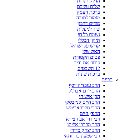
הדלקת נרות
שלום עליכם
ברכת העסק
מזמור לתודה
מודים דרבנן
שיר למעלות
נשמת כל חי
תיקון הכללי
קדיש על ישראל
האש שלי
פטום הקטורת
פותח את ידיך
12 השבטים
ברכות שונות
רבנים
הרב עובדיה יוסף
הרב יורם אברג'ל
הבן איש חי
הרב חיים קנייבסקי
הרבי מליובאוויטש
החפץ חיים
רבי דוד אבוחצירא
הרב מרדכי אליהו
הרב יצחק כדורי
רבי שמעון בר יוחאי