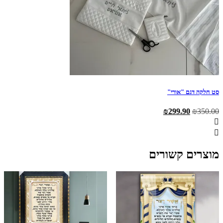
סט חלקה דגם "אורי"
המחיר
המחיר
₪
299.90
₪
350.00
המקורי
הנוכחי
היה:
הוא:
₪299.90.
₪350.00.
מוצרים קשורים