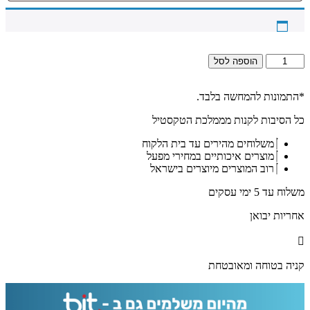
כמות
הוספה לסל
של
2071-
תמונה
*התמונות להמחשה בלבד.
של
כל הסיבות לקנות מממלכת הטקסטיל
אוהל
הבעל
משלוחים מהירים עד בית הלקוח
שם
מוצרים איכותיים במחירי מפעל
טוב
רוב המוצרים מיוצרים בישראל
להדפסה
על
משלוח עד 5 ימי עסקים
קנבס
או
אחריות יבואן
זכוכית
קניה בטוחה ומאובטחת