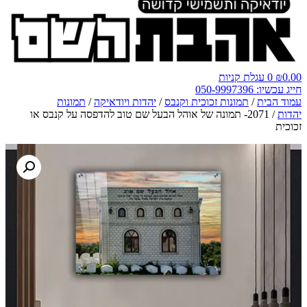
0.00
₪
0
עגלת קניות
חייג עכשיו: 050-9997396
עמוד הבית
/
תמונות זכוכית וקנבס
/
יהדות ויודאיקה
/
תמונות
יהדות
/ 2071- תמונה של אוהל הבעל שם טוב להדפסה על קנבס או
זכוכית