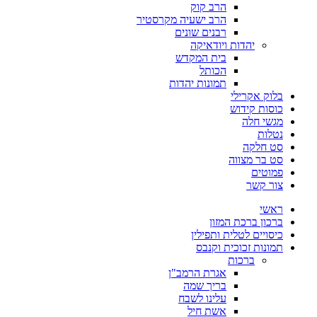
הרב קוק
הרב ישעיה מקרסטיר
רבנים שונים
יהדות ויודאיקה
בית המקדש
הכותל
תמונות יהדות
בלוק אקרילי
כוסות קידוש
מגשי חלה
נטלות
סט חלקה
סט בר מצווה
פמוטים
צור קשר
ראשי
ברכון ברכת המזון
כיסויים לטלית ותפילין
תמונות זכוכית וקנבס
ברכות
אגרת הרמב"ן
בריך שמה
עלינו לשבח
אשת חיל