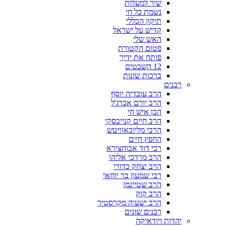
שיר למעלות
נשמת כל חי
תיקון הכללי
קדיש על ישראל
האש שלי
פטום הקטורת
פותח את ידיך
12 השבטים
ברכות שונות
רבנים
הרב עובדיה יוסף
הרב יורם אברג'ל
הבן איש חי
הרב חיים קנייבסקי
הרבי מליובאוויטש
החפץ חיים
רבי דוד אבוחצירא
הרב מרדכי אליהו
הרב יצחק כדורי
רבי שמעון בר יוחאי
הרב שטיינמן
הרב קוק
הרב ישעיה מקרסטיר
רבנים שונים
יהדות ויודאיקה