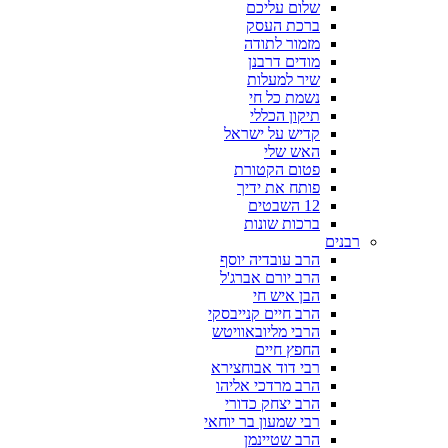
שלום עליכם
ברכת העסק
מזמור לתודה
מודים דרבנן
שיר למעלות
נשמת כל חי
תיקון הכללי
קדיש על ישראל
האש שלי
פטום הקטורת
פותח את ידיך
12 השבטים
ברכות שונות
רבנים
הרב עובדיה יוסף
הרב יורם אברג'ל
הבן איש חי
הרב חיים קנייבסקי
הרבי מליובאוויטש
החפץ חיים
רבי דוד אבוחצירא
הרב מרדכי אליהו
הרב יצחק כדורי
רבי שמעון בר יוחאי
הרב שטיינמן