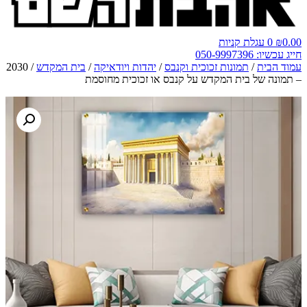
0.00
₪
0
עגלת קניות
חייג עכשיו: 050-9997396
עמוד הבית
/
תמונות זכוכית וקנבס
/
יהדות ויודאיקה
/
בית המקדש
/ 2030
– תמונה של בית המקדש על קנבס או זכוכית מחוסמת