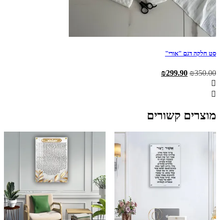
סט חלקה דגם "אורי"
המחיר
המחיר
₪
299.90
₪
350.00
המקורי
הנוכחי
היה:
הוא:
₪299.90.
₪350.00.
מוצרים קשורים