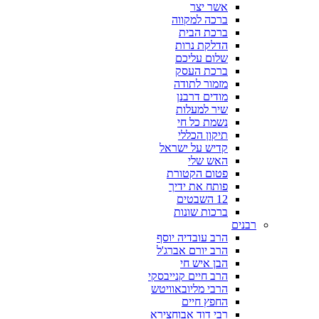
אשר יצר
ברכה למקווה
ברכת הבית
הדלקת נרות
שלום עליכם
ברכת העסק
מזמור לתודה
מודים דרבנן
שיר למעלות
נשמת כל חי
תיקון הכללי
קדיש על ישראל
האש שלי
פטום הקטורת
פותח את ידיך
12 השבטים
ברכות שונות
רבנים
הרב עובדיה יוסף
הרב יורם אברג'ל
הבן איש חי
הרב חיים קנייבסקי
הרבי מליובאוויטש
החפץ חיים
רבי דוד אבוחצירא