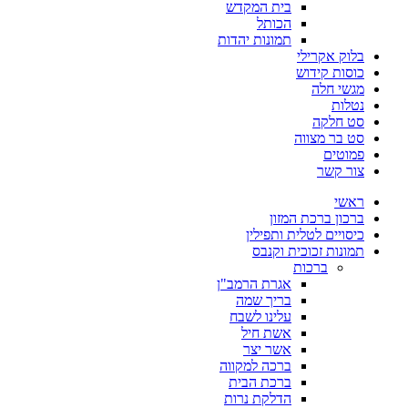
בית המקדש
הכותל
תמונות יהדות
בלוק אקרילי
כוסות קידוש
מגשי חלה
נטלות
סט חלקה
סט בר מצווה
פמוטים
צור קשר
ראשי
ברכון ברכת המזון
כיסויים לטלית ותפילין
תמונות זכוכית וקנבס
ברכות
אגרת הרמב"ן
בריך שמה
עלינו לשבח
אשת חיל
אשר יצר
ברכה למקווה
ברכת הבית
הדלקת נרות