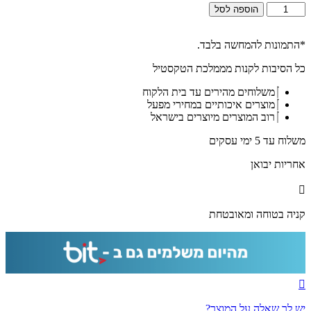
כמות
הוספה לסל
של
2030
-
*התמונות להמחשה בלבד.
תמונה
כל הסיבות לקנות מממלכת הטקסטיל
של
בית
משלוחים מהירים עד בית הלקוח
המקדש
מוצרים איכותיים במחירי מפעל
על
רוב המוצרים מיוצרים בישראל
קנבס
או
משלוח עד 5 ימי עסקים
זכוכית
מחוסמת
אחריות יבואן
קניה בטוחה ומאובטחת
יש לך שאלה על המוצר?