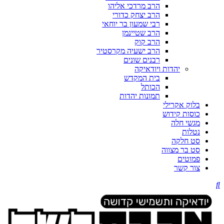
הרב מרדכי אליהו
הרב יצחק כדורי
רבי שמעון בר יוחאי
הרב שטיינמן
הרב קוק
הרב ישעיה מקרסטיר
רבנים שונים
יהדות ויודאיקה
בית המקדש
הכותל
תמונות יהדות
בלוק אקרילי
כוסות קידוש
מגשי חלה
נטלות
סט חלקה
סט בר מצווה
פמוטים
צור קשר