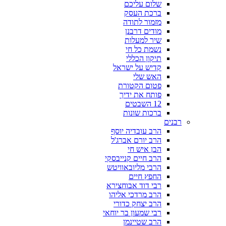
שלום עליכם
ברכת העסק
מזמור לתודה
מודים דרבנן
שיר למעלות
נשמת כל חי
תיקון הכללי
קדיש על ישראל
האש שלי
פטום הקטורת
פותח את ידיך
12 השבטים
ברכות שונות
רבנים
הרב עובדיה יוסף
הרב יורם אברג'ל
הבן איש חי
הרב חיים קנייבסקי
הרבי מליובאוויטש
החפץ חיים
רבי דוד אבוחצירא
הרב מרדכי אליהו
הרב יצחק כדורי
רבי שמעון בר יוחאי
הרב שטיינמן