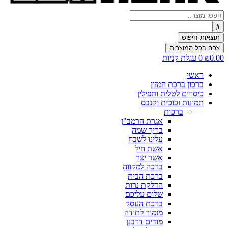
Search
...
תוצאות חיפוש
צפה בכל המוצרים
0.00
₪
0
עגלת קניות
ראשי
ברכון ברכת המזון
כיסויים לטלית ותפילין
תמונות זכוכית וקנבס
ברכות
אגרת הרמב"ן
בריך שמה
עלינו לשבח
אשת חיל
אשר יצר
ברכה למקווה
ברכת הבית
הדלקת נרות
שלום עליכם
ברכת העסק
מזמור לתודה
מודים דרבנן