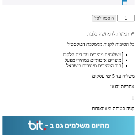
כמות
הוספה לסל
של
2015
-
*התמונות להמחשה בלבד.
תמונה
כל הסיבות לקנות מממלכת הטקסטיל
של
לוחות
משלוחים מהירים עד בית הלקוח
הברית
מוצרים איכותיים במחירי מפעל
להדפסה
רוב המוצרים מיוצרים בישראל
על
זכוכית
משלוח עד 5 ימי עסקים
מחוסמת
אקסטרה
אחריות יבואן
קליר
קניה בטוחה ומאובטחת