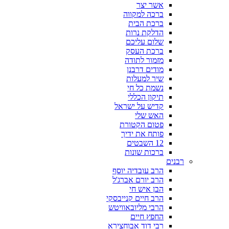
אשר יצר
ברכה למקווה
ברכת הבית
הדלקת נרות
שלום עליכם
ברכת העסק
מזמור לתודה
מודים דרבנן
שיר למעלות
נשמת כל חי
תיקון הכללי
קדיש על ישראל
האש שלי
פטום הקטורת
פותח את ידיך
12 השבטים
ברכות שונות
רבנים
הרב עובדיה יוסף
הרב יורם אברג'ל
הבן איש חי
הרב חיים קנייבסקי
הרבי מליובאוויטש
החפץ חיים
רבי דוד אבוחצירא