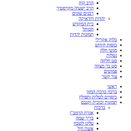
הרב קוק
הרב ישעיה מקרסטיר
רבנים שונים
יהדות ויודאיקה
בית המקדש
הכותל
תמונות יהדות
בלוק אקרילי
כוסות קידוש
מגשי חלה
נטלות
סט חלקה
סט בר מצווה
פמוטים
צור קשר
ראשי
ברכון ברכת המזון
כיסויים לטלית ותפילין
תמונות זכוכית וקנבס
ברכות
אגרת הרמב"ן
בריך שמה
עלינו לשבח
אשת חיל