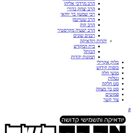
הרב מרדכי אליהו
הרב יצחק כדורי
רבי שמעון בר יוחאי
הרב שטיינמן
הרב קוק
הרב ישעיה מקרסטיר
רבנים שונים
יהדות ויודאיקה
בית המקדש
הכותל
תמונות יהדות
בלוק אקרילי
כוסות קידוש
מגשי חלה
נטלות
סט חלקה
סט בר מצווה
פמוטים
צור קשר