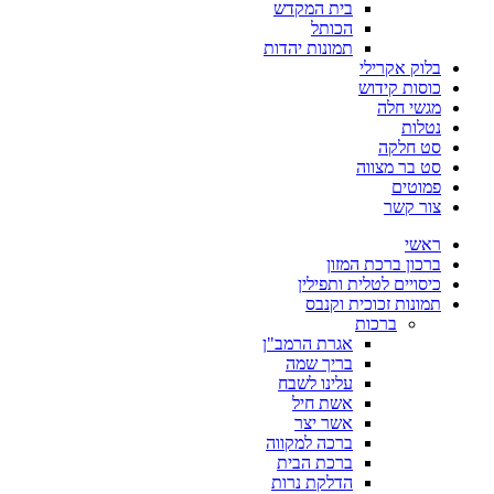
בית המקדש
הכותל
תמונות יהדות
בלוק אקרילי
כוסות קידוש
מגשי חלה
נטלות
סט חלקה
סט בר מצווה
פמוטים
צור קשר
ראשי
ברכון ברכת המזון
כיסויים לטלית ותפילין
תמונות זכוכית וקנבס
ברכות
אגרת הרמב"ן
בריך שמה
עלינו לשבח
אשת חיל
אשר יצר
ברכה למקווה
ברכת הבית
הדלקת נרות