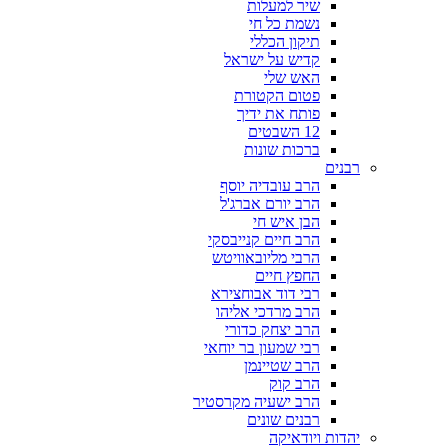
שיר למעלות
נשמת כל חי
תיקון הכללי
קדיש על ישראל
האש שלי
פטום הקטורת
פותח את ידיך
12 השבטים
ברכות שונות
רבנים
הרב עובדיה יוסף
הרב יורם אברג'ל
הבן איש חי
הרב חיים קנייבסקי
הרבי מליובאוויטש
החפץ חיים
רבי דוד אבוחצירא
הרב מרדכי אליהו
הרב יצחק כדורי
רבי שמעון בר יוחאי
הרב שטיינמן
הרב קוק
הרב ישעיה מקרסטיר
רבנים שונים
יהדות ויודאיקה