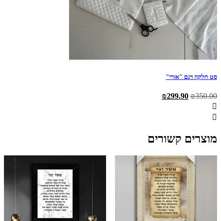
סט חלקה דגם "אורי"
המחיר
המחיר
₪
299.90
₪
350.00
המקורי
הנוכחי
היה:
הוא:
₪299.90.
₪350.00.
מוצרים קשורים