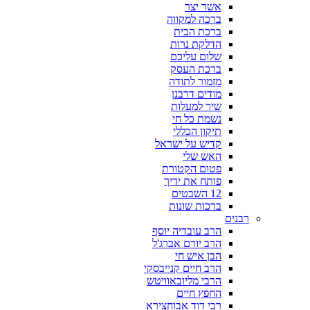
אשר יצר
ברכה למקווה
ברכת הבית
הדלקת נרות
שלום עליכם
ברכת העסק
מזמור לתודה
מודים דרבנן
שיר למעלות
נשמת כל חי
תיקון הכללי
קדיש על ישראל
האש שלי
פטום הקטורת
פותח את ידיך
12 השבטים
ברכות שונות
רבנים
הרב עובדיה יוסף
הרב יורם אברג'ל
הבן איש חי
הרב חיים קנייבסקי
הרבי מליובאוויטש
החפץ חיים
רבי דוד אבוחצירא