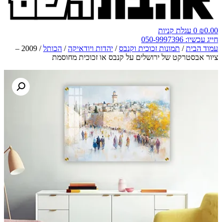
0.00
₪
0
עגלת קניות
חייג עכשיו: 050-9997396
עמוד הבית
/
תמונות זכוכית וקנבס
/
יהדות ויודאיקה
/
הכותל
/ 2009 –
ציור אבסטרקט של ירושלים על קנבס או זכוכית מחוסמת