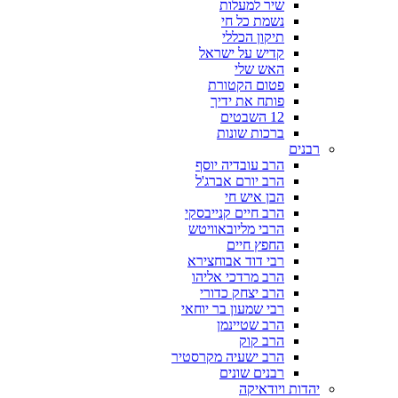
שיר למעלות
נשמת כל חי
תיקון הכללי
קדיש על ישראל
האש שלי
פטום הקטורת
פותח את ידיך
12 השבטים
ברכות שונות
רבנים
הרב עובדיה יוסף
הרב יורם אברג'ל
הבן איש חי
הרב חיים קנייבסקי
הרבי מליובאוויטש
החפץ חיים
רבי דוד אבוחצירא
הרב מרדכי אליהו
הרב יצחק כדורי
רבי שמעון בר יוחאי
הרב שטיינמן
הרב קוק
הרב ישעיה מקרסטיר
רבנים שונים
יהדות ויודאיקה