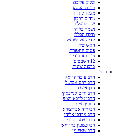
שלום עליכם
ברכת העסק
מזמור לתודה
מודים דרבנן
שיר למעלות
נשמת כל חי
תיקון הכללי
קדיש על ישראל
האש שלי
פטום הקטורת
פותח את ידיך
12 השבטים
ברכות שונות
רבנים
הרב עובדיה יוסף
הרב יורם אברג'ל
הבן איש חי
הרב חיים קנייבסקי
הרבי מליובאוויטש
החפץ חיים
רבי דוד אבוחצירא
הרב מרדכי אליהו
הרב יצחק כדורי
רבי שמעון בר יוחאי
הרב שטיינמן