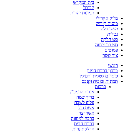
בית המקדש
הכותל
תמונות יהדות
בלוק אקרילי
כוסות קידוש
מגשי חלה
נטלות
סט חלקה
סט בר מצווה
פמוטים
צור קשר
ראשי
ברכון ברכת המזון
כיסויים לטלית ותפילין
תמונות זכוכית וקנבס
ברכות
אגרת הרמב"ן
בריך שמה
עלינו לשבח
אשת חיל
אשר יצר
ברכה למקווה
ברכת הבית
הדלקת נרות