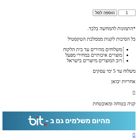
כמות
הוספה לסל
של
2009
-
*התמונות להמחשה בלבד.
ציור
כל הסיבות לקנות מממלכת הטקסטיל
אבסטרקט
של
משלוחים מהירים עד בית הלקוח
ירושלים
מוצרים איכותיים במחירי מפעל
על
רוב המוצרים מיוצרים בישראל
קנבס
או
משלוח עד 5 ימי עסקים
זכוכית
מחוסמת
אחריות יבואן
קניה בטוחה ומאובטחת