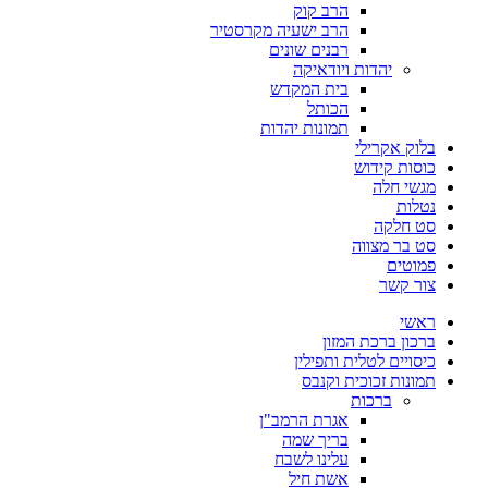
הרב קוק
הרב ישעיה מקרסטיר
רבנים שונים
יהדות ויודאיקה
בית המקדש
הכותל
תמונות יהדות
בלוק אקרילי
כוסות קידוש
מגשי חלה
נטלות
סט חלקה
סט בר מצווה
פמוטים
צור קשר
ראשי
ברכון ברכת המזון
כיסויים לטלית ותפילין
תמונות זכוכית וקנבס
ברכות
אגרת הרמב"ן
בריך שמה
עלינו לשבח
אשת חיל