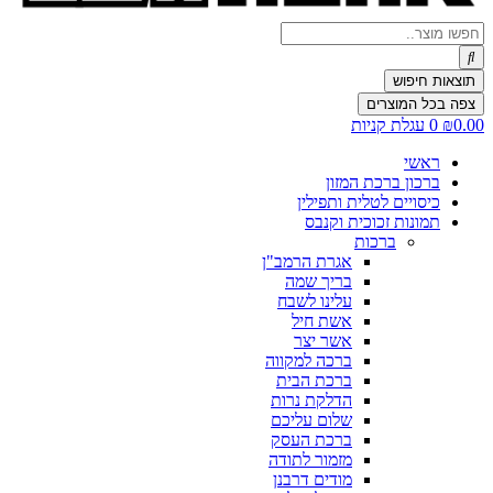
Search
...
תוצאות חיפוש
צפה בכל המוצרים
0.00
₪
0
עגלת קניות
ראשי
ברכון ברכת המזון
כיסויים לטלית ותפילין
תמונות זכוכית וקנבס
ברכות
אגרת הרמב"ן
בריך שמה
עלינו לשבח
אשת חיל
אשר יצר
ברכה למקווה
ברכת הבית
הדלקת נרות
שלום עליכם
ברכת העסק
מזמור לתודה
מודים דרבנן