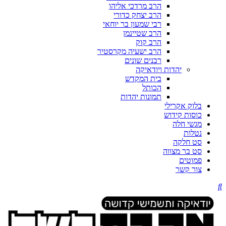
הרב מרדכי אליהו
הרב יצחק כדורי
רבי שמעון בר יוחאי
הרב שטיינמן
הרב קוק
הרב ישעיה מקרסטיר
רבנים שונים
יהדות ויודאיקה
בית המקדש
הכותל
תמונות יהדות
בלוק אקרילי
כוסות קידוש
מגשי חלה
נטלות
סט חלקה
סט בר מצווה
פמוטים
צור קשר