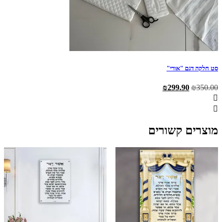
סט חלקה דגם "אורי"
המחיר
המחיר
₪
299.90
₪
350.00
המקורי
הנוכחי
היה:
הוא:
₪299.90.
₪350.00.
מוצרים קשורים