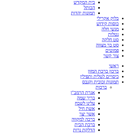
בית המקדש
הכותל
תמונות יהדות
בלוק אקרילי
כוסות קידוש
מגשי חלה
נטלות
סט חלקה
סט בר מצווה
פמוטים
צור קשר
ראשי
ברכון ברכת המזון
כיסויים לטלית ותפילין
תמונות זכוכית וקנבס
ברכות
אגרת הרמב"ן
בריך שמה
עלינו לשבח
אשת חיל
אשר יצר
ברכה למקווה
ברכת הבית
הדלקת נרות