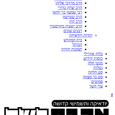
הרב מרדכי אליהו
הרב יצחק כדורי
רבי שמעון בר יוחאי
הרב שטיינמן
הרב קוק
הרב ישעיה מקרסטיר
רבנים שונים
יהדות ויודאיקה
בית המקדש
הכותל
תמונות יהדות
בלוק אקרילי
כוסות קידוש
מגשי חלה
נטלות
סט חלקה
סט בר מצווה
פמוטים
צור קשר