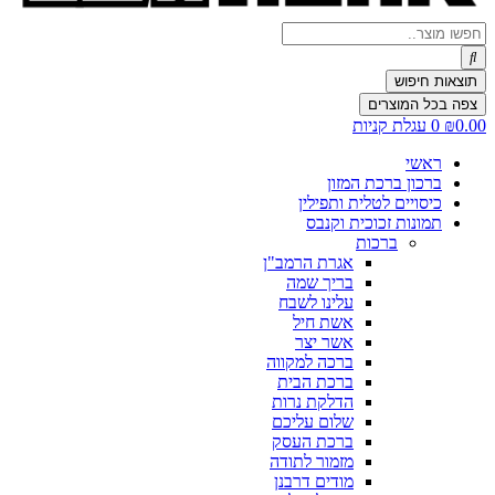
Search
...
תוצאות חיפוש
צפה בכל המוצרים
0.00
₪
0
עגלת קניות
ראשי
ברכון ברכת המזון
כיסויים לטלית ותפילין
תמונות זכוכית וקנבס
ברכות
אגרת הרמב"ן
בריך שמה
עלינו לשבח
אשת חיל
אשר יצר
ברכה למקווה
ברכת הבית
הדלקת נרות
שלום עליכם
ברכת העסק
מזמור לתודה
מודים דרבנן