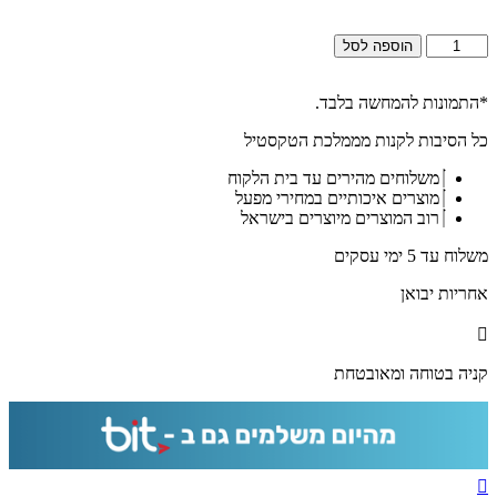
כמות
הוספה לסל
של
2000
-
*התמונות להמחשה בלבד.
ציור
כל הסיבות לקנות מממלכת הטקסטיל
אבסטרקט
של
משלוחים מהירים עד בית הלקוח
חומות
מוצרים איכותיים במחירי מפעל
ירושלים
רוב המוצרים מיוצרים בישראל
על
קנבס
משלוח עד 5 ימי עסקים
או
זכוכית
אחריות יבואן
מחוסמת
קניה בטוחה ומאובטחת