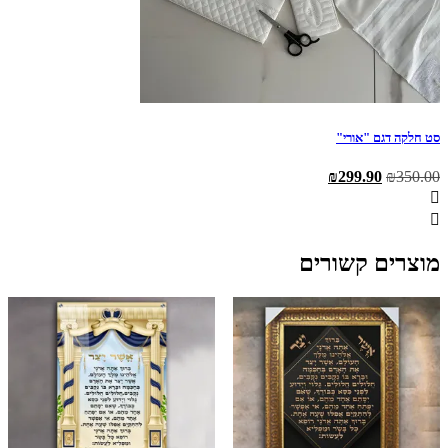
סט חלקה דגם "אורי"
המחיר
המחיר
₪
299.90
₪
350.00
המקורי
הנוכחי
היה:
הוא:
₪299.90.
₪350.00.
מוצרים קשורים