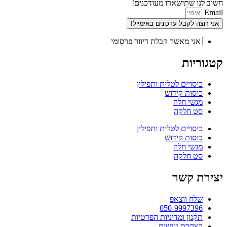
חשוב לנו שתישארו מעודכנים!
Email
אני רוצה לקבל עדכונים באימייל!
אני מאשר קבלת דיוור פרסומי
קטגוריות
כיסויים לטלית ותפילין
כוסות קידוש
מגשי חלה
סט חלקה
כיסויים לטלית ותפילין
כוסות קידוש
מגשי חלה
סט חלקה
יצירת קשר
שלח ווצאפ
050-9997396
תקנון ומדיניות הפרטיות
הצהרת נגישות