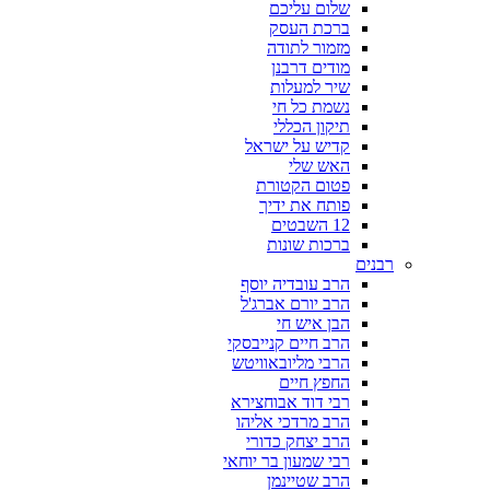
שלום עליכם
ברכת העסק
מזמור לתודה
מודים דרבנן
שיר למעלות
נשמת כל חי
תיקון הכללי
קדיש על ישראל
האש שלי
פטום הקטורת
פותח את ידיך
12 השבטים
ברכות שונות
רבנים
הרב עובדיה יוסף
הרב יורם אברג'ל
הבן איש חי
הרב חיים קנייבסקי
הרבי מליובאוויטש
החפץ חיים
רבי דוד אבוחצירא
הרב מרדכי אליהו
הרב יצחק כדורי
רבי שמעון בר יוחאי
הרב שטיינמן