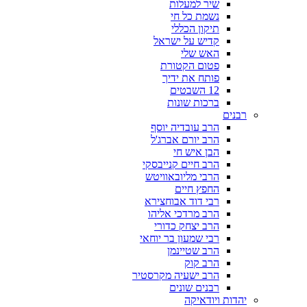
שיר למעלות
נשמת כל חי
תיקון הכללי
קדיש על ישראל
האש שלי
פטום הקטורת
פותח את ידיך
12 השבטים
ברכות שונות
רבנים
הרב עובדיה יוסף
הרב יורם אברג'ל
הבן איש חי
הרב חיים קנייבסקי
הרבי מליובאוויטש
החפץ חיים
רבי דוד אבוחצירא
הרב מרדכי אליהו
הרב יצחק כדורי
רבי שמעון בר יוחאי
הרב שטיינמן
הרב קוק
הרב ישעיה מקרסטיר
רבנים שונים
יהדות ויודאיקה