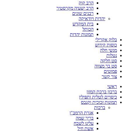
הרב קוק
הרב ישעיה מקרסטיר
רבנים שונים
יהדות ויודאיקה
בית המקדש
הכותל
תמונות יהדות
בלוק אקרילי
כוסות קידוש
מגשי חלה
נטלות
סט חלקה
סט בר מצווה
פמוטים
צור קשר
ראשי
ברכון ברכת המזון
כיסויים לטלית ותפילין
תמונות זכוכית וקנבס
ברכות
אגרת הרמב"ן
בריך שמה
עלינו לשבח
אשת חיל