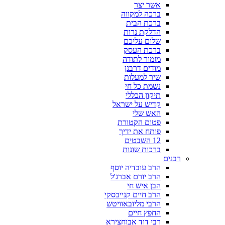
אשר יצר
ברכה למקווה
ברכת הבית
הדלקת נרות
שלום עליכם
ברכת העסק
מזמור לתודה
מודים דרבנן
שיר למעלות
נשמת כל חי
תיקון הכללי
קדיש על ישראל
האש שלי
פטום הקטורת
פותח את ידיך
12 השבטים
ברכות שונות
רבנים
הרב עובדיה יוסף
הרב יורם אברג'ל
הבן איש חי
הרב חיים קנייבסקי
הרבי מליובאוויטש
החפץ חיים
רבי דוד אבוחצירא