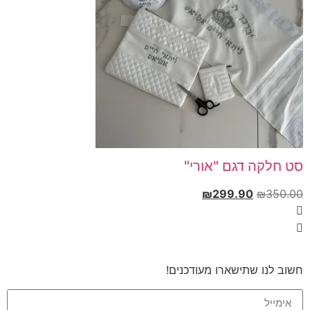
סט חלקה דגם "אורי"
₪
299.90
₪
350.00
חשוב לנו שתישארו מעודכנים!