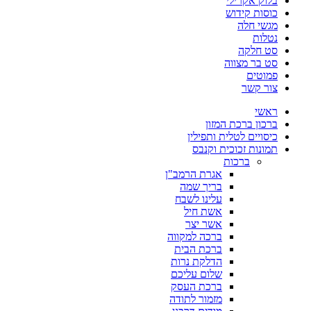
בלוק אקרילי
כוסות קידוש
מגשי חלה
נטלות
סט חלקה
סט בר מצווה
פמוטים
צור קשר
ראשי
ברכון ברכת המזון
כיסויים לטלית ותפילין
תמונות זכוכית וקנבס
ברכות
אגרת הרמב"ן
בריך שמה
עלינו לשבח
אשת חיל
אשר יצר
ברכה למקווה
ברכת הבית
הדלקת נרות
שלום עליכם
ברכת העסק
מזמור לתודה