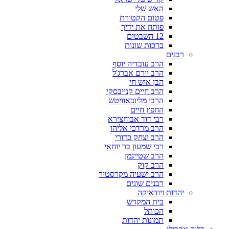
האש שלי
פטום הקטורת
פותח את ידיך
12 השבטים
ברכות שונות
רבנים
הרב עובדיה יוסף
הרב יורם אברג'ל
הבן איש חי
הרב חיים קנייבסקי
הרבי מליובאוויטש
החפץ חיים
רבי דוד אבוחצירא
הרב מרדכי אליהו
הרב יצחק כדורי
רבי שמעון בר יוחאי
הרב שטיינמן
הרב קוק
הרב ישעיה מקרסטיר
רבנים שונים
יהדות ויודאיקה
בית המקדש
הכותל
תמונות יהדות