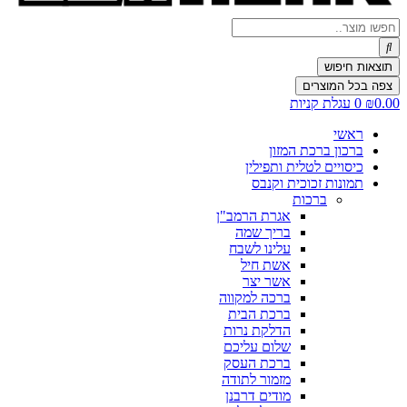
Search
...
תוצאות חיפוש
צפה בכל המוצרים
0.00
₪
0
עגלת קניות
ראשי
ברכון ברכת המזון
כיסויים לטלית ותפילין
תמונות זכוכית וקנבס
ברכות
אגרת הרמב"ן
בריך שמה
עלינו לשבח
אשת חיל
אשר יצר
ברכה למקווה
ברכת הבית
הדלקת נרות
שלום עליכם
ברכת העסק
מזמור לתודה
מודים דרבנן