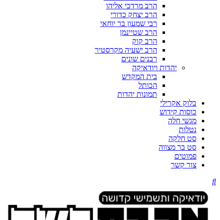
הרב מרדכי אליהו
הרב יצחק כדורי
רבי שמעון בר יוחאי
הרב שטיינמן
הרב קוק
הרב ישעיה מקרסטיר
רבנים שונים
יהדות ויודאיקה
בית המקדש
הכותל
תמונות יהדות
בלוק אקרילי
כוסות קידוש
מגשי חלה
נטלות
סט חלקה
סט בר מצווה
פמוטים
צור קשר