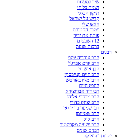
שיר למעלות
נשמת כל חי
תיקון הכללי
קדיש על ישראל
האש שלי
פטום הקטורת
פותח את ידיך
12 השבטים
ברכות שונות
רבנים
הרב עובדיה יוסף
הרב יורם אברג'ל
הבן איש חי
הרב חיים קנייבסקי
הרבי מליובאוויטש
החפץ חיים
רבי דוד אבוחצירא
הרב מרדכי אליהו
הרב יצחק כדורי
רבי שמעון בר יוחאי
הרב שטיינמן
הרב קוק
הרב ישעיה מקרסטיר
רבנים שונים
יהדות ויודאיקה