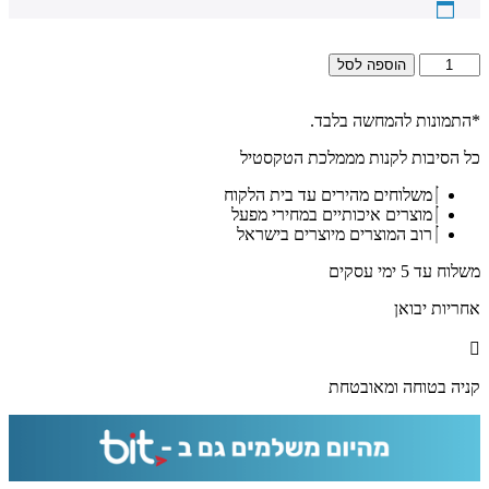
כמות
הוספה לסל
של
1605
-
*התמונות להמחשה בלבד.
תמונה
כל הסיבות לקנות מממלכת הטקסטיל
מעוצבת
של
משלוחים מהירים עד בית הלקוח
הרב
מוצרים איכותיים במחירי מפעל
מרדכי
רוב המוצרים מיוצרים בישראל
אליהו
להדפסה
משלוח עד 5 ימי עסקים
על
קנבס
אחריות יבואן
או
זכוכית
מחוסמת
קניה בטוחה ומאובטחת