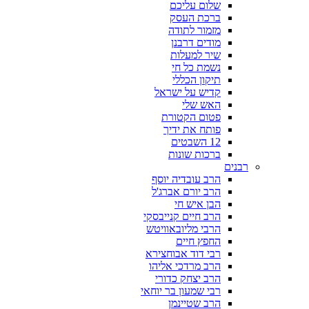
שלום עליכם
ברכת העסק
מזמור לתודה
מודים דרבנן
שיר למעלות
נשמת כל חי
תיקון הכללי
קדיש על ישראל
האש שלי
פטום הקטורת
פותח את ידיך
12 השבטים
ברכות שונות
רבנים
הרב עובדיה יוסף
הרב יורם אברג'ל
הבן איש חי
הרב חיים קנייבסקי
הרבי מליובאוויטש
החפץ חיים
רבי דוד אבוחצירא
הרב מרדכי אליהו
הרב יצחק כדורי
רבי שמעון בר יוחאי
הרב שטיינמן