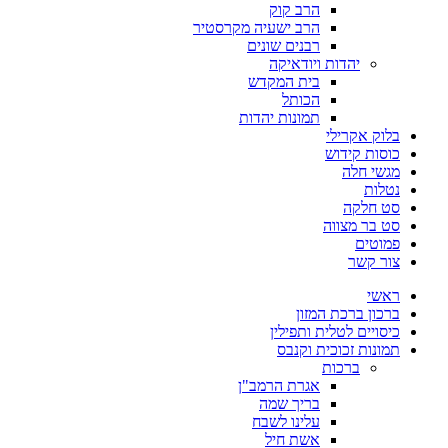
הרב קוק
הרב ישעיה מקרסטיר
רבנים שונים
יהדות ויודאיקה
בית המקדש
הכותל
תמונות יהדות
בלוק אקרילי
כוסות קידוש
מגשי חלה
נטלות
סט חלקה
סט בר מצווה
פמוטים
צור קשר
ראשי
ברכון ברכת המזון
כיסויים לטלית ותפילין
תמונות זכוכית וקנבס
ברכות
אגרת הרמב"ן
בריך שמה
עלינו לשבח
אשת חיל