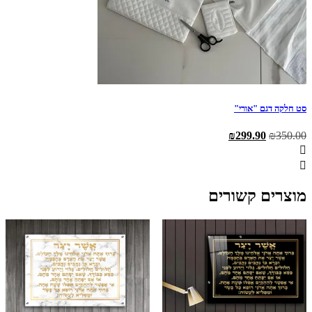
סט חלקה דגם "אורי"
המחיר
המחיר
₪
299.90
₪
350.00
המקורי
הנוכחי
היה:
הוא:
₪299.90.
₪350.00.
מוצרים קשורים