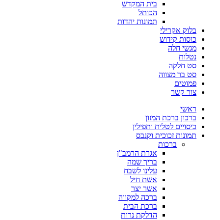
בית המקדש
הכותל
תמונות יהדות
בלוק אקרילי
כוסות קידוש
מגשי חלה
נטלות
סט חלקה
סט בר מצווה
פמוטים
צור קשר
ראשי
ברכון ברכת המזון
כיסויים לטלית ותפילין
תמונות זכוכית וקנבס
ברכות
אגרת הרמב"ן
בריך שמה
עלינו לשבח
אשת חיל
אשר יצר
ברכה למקווה
ברכת הבית
הדלקת נרות