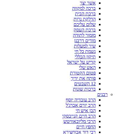
אשר יצר
ברכה למקווה
ברכת הבית
הדלקת נרות
שלום עליכם
ברכת העסק
מזמור לתודה
מודים דרבנן
שיר למעלות
נשמת כל חי
תיקון הכללי
קדיש על ישראל
האש שלי
פטום הקטורת
פותח את ידיך
12 השבטים
ברכות שונות
רבנים
הרב עובדיה יוסף
הרב יורם אברג'ל
הבן איש חי
הרב חיים קנייבסקי
הרבי מליובאוויטש
החפץ חיים
רבי דוד אבוחצירא