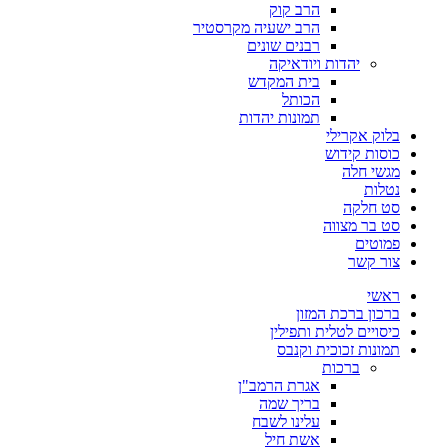
הרב קוק
הרב ישעיה מקרסטיר
רבנים שונים
יהדות ויודאיקה
בית המקדש
הכותל
תמונות יהדות
בלוק אקרילי
כוסות קידוש
מגשי חלה
נטלות
סט חלקה
סט בר מצווה
פמוטים
צור קשר
ראשי
ברכון ברכת המזון
כיסויים לטלית ותפילין
תמונות זכוכית וקנבס
ברכות
אגרת הרמב"ן
בריך שמה
עלינו לשבח
אשת חיל