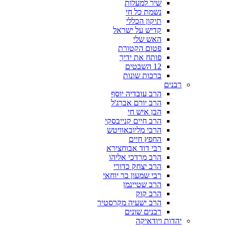
שיר למעלות
נשמת כל חי
תיקון הכללי
קדיש על ישראל
האש שלי
פטום הקטורת
פותח את ידיך
12 השבטים
ברכות שונות
רבנים
הרב עובדיה יוסף
הרב יורם אברג'ל
הבן איש חי
הרב חיים קנייבסקי
הרבי מליובאוויטש
החפץ חיים
רבי דוד אבוחצירא
הרב מרדכי אליהו
הרב יצחק כדורי
רבי שמעון בר יוחאי
הרב שטיינמן
הרב קוק
הרב ישעיה מקרסטיר
רבנים שונים
יהדות ויודאיקה