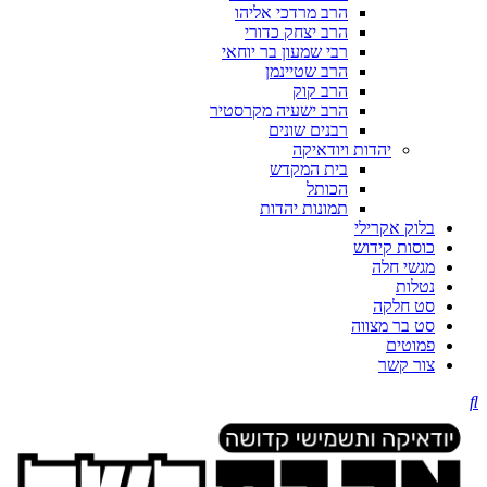
הרב מרדכי אליהו
הרב יצחק כדורי
רבי שמעון בר יוחאי
הרב שטיינמן
הרב קוק
הרב ישעיה מקרסטיר
רבנים שונים
יהדות ויודאיקה
בית המקדש
הכותל
תמונות יהדות
בלוק אקרילי
כוסות קידוש
מגשי חלה
נטלות
סט חלקה
סט בר מצווה
פמוטים
צור קשר