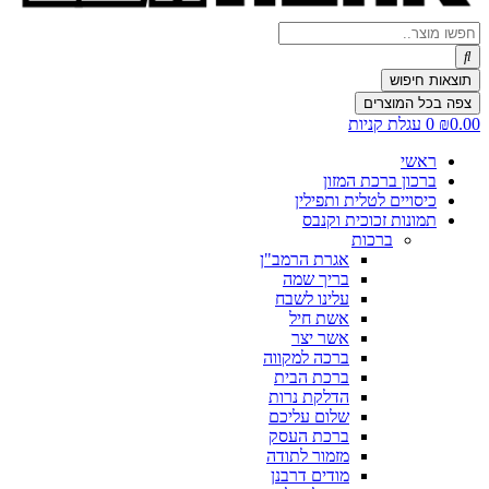
Search
...
תוצאות חיפוש
צפה בכל המוצרים
0.00
₪
0
עגלת קניות
ראשי
ברכון ברכת המזון
כיסויים לטלית ותפילין
תמונות זכוכית וקנבס
ברכות
אגרת הרמב"ן
בריך שמה
עלינו לשבח
אשת חיל
אשר יצר
ברכה למקווה
ברכת הבית
הדלקת נרות
שלום עליכם
ברכת העסק
מזמור לתודה
מודים דרבנן