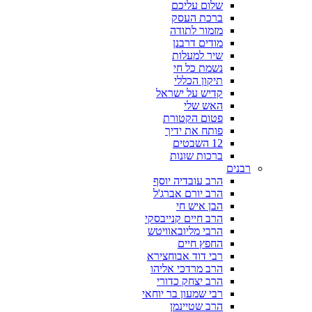
שלום עליכם
ברכת העסק
מזמור לתודה
מודים דרבנן
שיר למעלות
נשמת כל חי
תיקון הכללי
קדיש על ישראל
האש שלי
פטום הקטורת
פותח את ידיך
12 השבטים
ברכות שונות
רבנים
הרב עובדיה יוסף
הרב יורם אברג'ל
הבן איש חי
הרב חיים קנייבסקי
הרבי מליובאוויטש
החפץ חיים
רבי דוד אבוחצירא
הרב מרדכי אליהו
הרב יצחק כדורי
רבי שמעון בר יוחאי
הרב שטיינמן