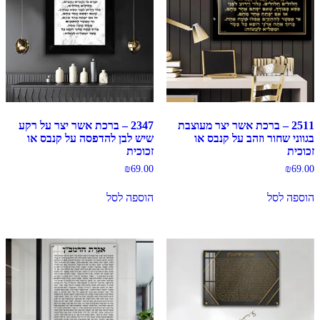
2511 – ברכת אשר יצר מעוצבת
2347 – ברכת אשר יצר על רקע
בגווני שחור וזהב על קנבס או
שיש לבן להדפסה על קנבס או
זכוכית
זכוכית
₪
69.00
₪
69.00
הוספה לסל
הוספה לסל