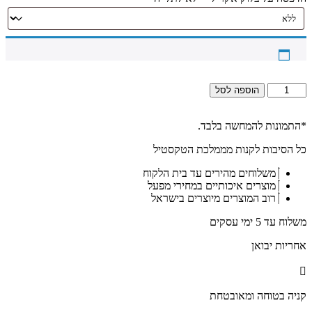
כמות
הוספה לסל
של
1593
-
*התמונות להמחשה בלבד.
ציור
כל הסיבות לקנות מממלכת הטקסטיל
מיוחד
של
משלוחים מהירים עד בית הלקוח
הרב
מוצרים איכותיים במחירי מפעל
עובדיה
רוב המוצרים מיוצרים בישראל
יוסף
יושב
משלוח עד 5 ימי עסקים
בחדר
על
אחריות יבואן
קנבס
או
זכוכית
קניה בטוחה ומאובטחת