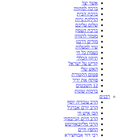
אשר יצר
ברכה למקווה
ברכת הבית
הדלקת נרות
שלום עליכם
ברכת העסק
מזמור לתודה
מודים דרבנן
שיר למעלות
נשמת כל חי
תיקון הכללי
קדיש על ישראל
האש שלי
פטום הקטורת
פותח את ידיך
12 השבטים
ברכות שונות
רבנים
הרב עובדיה יוסף
הרב יורם אברג'ל
הבן איש חי
הרב חיים קנייבסקי
הרבי מליובאוויטש
החפץ חיים
רבי דוד אבוחצירא