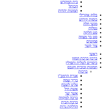
בית המקדש
הכותל
תמונות יהדות
בלוק אקרילי
כוסות קידוש
מגשי חלה
נטלות
סט חלקה
סט בר מצווה
פמוטים
צור קשר
ראשי
ברכון ברכת המזון
כיסויים לטלית ותפילין
תמונות זכוכית וקנבס
ברכות
אגרת הרמב"ן
בריך שמה
עלינו לשבח
אשת חיל
אשר יצר
ברכה למקווה
ברכת הבית
הדלקת נרות