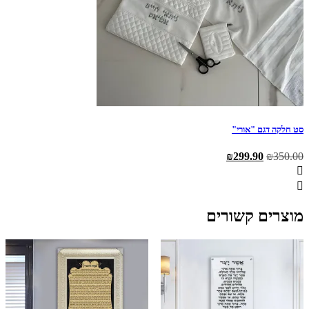
סט חלקה דגם "אורי"
המחיר
המחיר
₪
299.90
₪
350.00
המקורי
הנוכחי
היה:
הוא:
₪299.90.
₪350.00.
מוצרים קשורים