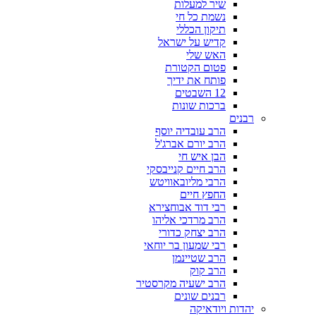
שיר למעלות
נשמת כל חי
תיקון הכללי
קדיש על ישראל
האש שלי
פטום הקטורת
פותח את ידיך
12 השבטים
ברכות שונות
רבנים
הרב עובדיה יוסף
הרב יורם אברג'ל
הבן איש חי
הרב חיים קנייבסקי
הרבי מליובאוויטש
החפץ חיים
רבי דוד אבוחצירא
הרב מרדכי אליהו
הרב יצחק כדורי
רבי שמעון בר יוחאי
הרב שטיינמן
הרב קוק
הרב ישעיה מקרסטיר
רבנים שונים
יהדות ויודאיקה