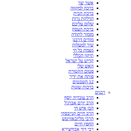
אשר יצר
ברכה למקווה
ברכת הבית
הדלקת נרות
שלום עליכם
ברכת העסק
מזמור לתודה
מודים דרבנן
שיר למעלות
נשמת כל חי
תיקון הכללי
קדיש על ישראל
האש שלי
פטום הקטורת
פותח את ידיך
12 השבטים
ברכות שונות
רבנים
הרב עובדיה יוסף
הרב יורם אברג'ל
הבן איש חי
הרב חיים קנייבסקי
הרבי מליובאוויטש
החפץ חיים
רבי דוד אבוחצירא