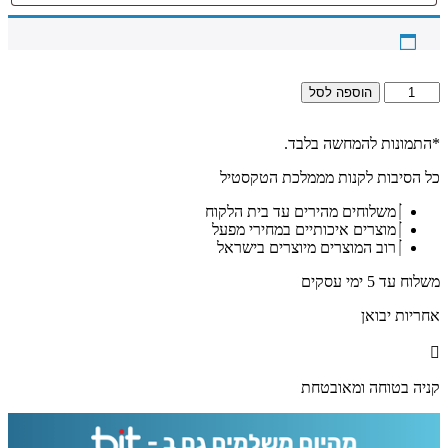
כמות
הוספה לסל
של
1590-
ציור
*התמונות להמחשה בלבד.
גרפיטי
כל הסיבות לקנות מממלכת הטקסטיל
מודרני
של
משלוחים מהירים עד בית הלקוח
הרב
מוצרים איכותיים במחירי מפעל
עובדיה
רוב המוצרים מיוצרים בישראל
יוסף
על
משלוח עד 5 ימי עסקים
קנבס
או
אחריות יבואן
זכוכית
מחוסמת
קניה בטוחה ומאובטחת