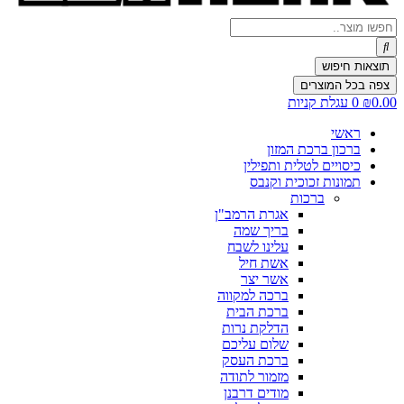
Search
...
תוצאות חיפוש
צפה בכל המוצרים
0.00
₪
0
עגלת קניות
ראשי
ברכון ברכת המזון
כיסויים לטלית ותפילין
תמונות זכוכית וקנבס
ברכות
אגרת הרמב"ן
בריך שמה
עלינו לשבח
אשת חיל
אשר יצר
ברכה למקווה
ברכת הבית
הדלקת נרות
שלום עליכם
ברכת העסק
מזמור לתודה
מודים דרבנן