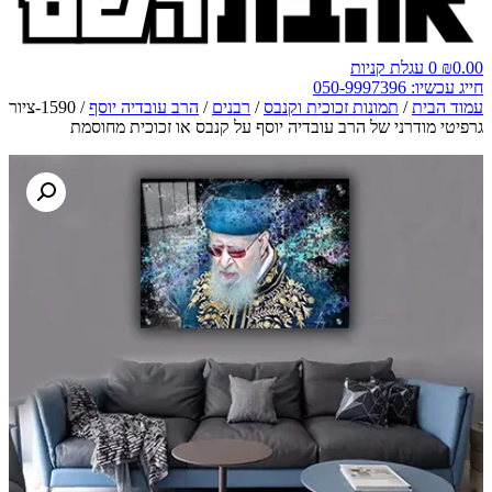
0.00
₪
0
עגלת קניות
חייג עכשיו: 050-9997396
עמוד הבית
/
תמונות זכוכית וקנבס
/
רבנים
/
הרב עובדיה יוסף
/ 1590-ציור
גרפיטי מודרני של הרב עובדיה יוסף על קנבס או זכוכית מחוסמת