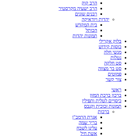
הרב קוק
הרב ישעיה מקרסטיר
רבנים שונים
יהדות ויודאיקה
בית המקדש
הכותל
תמונות יהדות
בלוק אקרילי
כוסות קידוש
מגשי חלה
נטלות
סט חלקה
סט בר מצווה
פמוטים
צור קשר
ראשי
ברכון ברכת המזון
כיסויים לטלית ותפילין
תמונות זכוכית וקנבס
ברכות
אגרת הרמב"ן
בריך שמה
עלינו לשבח
אשת חיל