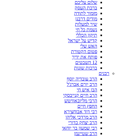
שלום עליכם
ברכת העסק
מזמור לתודה
מודים דרבנן
שיר למעלות
נשמת כל חי
תיקון הכללי
קדיש על ישראל
האש שלי
פטום הקטורת
פותח את ידיך
12 השבטים
ברכות שונות
רבנים
הרב עובדיה יוסף
הרב יורם אברג'ל
הבן איש חי
הרב חיים קנייבסקי
הרבי מליובאוויטש
החפץ חיים
רבי דוד אבוחצירא
הרב מרדכי אליהו
הרב יצחק כדורי
רבי שמעון בר יוחאי
הרב שטיינמן