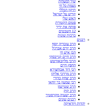
שיר למעלות
נשמת כל חי
תיקון הכללי
קדיש על ישראל
האש שלי
פטום הקטורת
פותח את ידיך
12 השבטים
ברכות שונות
רבנים
הרב עובדיה יוסף
הרב יורם אברג'ל
הבן איש חי
הרב חיים קנייבסקי
הרבי מליובאוויטש
החפץ חיים
רבי דוד אבוחצירא
הרב מרדכי אליהו
הרב יצחק כדורי
רבי שמעון בר יוחאי
הרב שטיינמן
הרב קוק
הרב ישעיה מקרסטיר
רבנים שונים
יהדות ויודאיקה