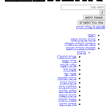
Search
...
תוצאות חיפוש
צפה בכל המוצרים
0.00
₪
0
עגלת קניות
ראשי
ברכון ברכת המזון
כיסויים לטלית ותפילין
תמונות זכוכית וקנבס
ברכות
אגרת הרמב"ן
בריך שמה
עלינו לשבח
אשת חיל
אשר יצר
ברכה למקווה
ברכת הבית
הדלקת נרות
שלום עליכם
ברכת העסק
מזמור לתודה
מודים דרבנן