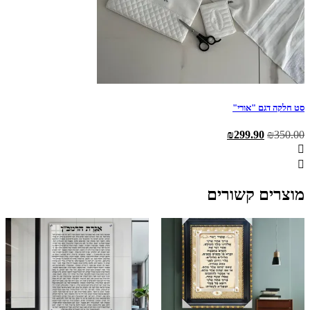
סט חלקה דגם "אורי"
המחיר
המחיר
₪
299.90
₪
350.00
המקורי
הנוכחי
היה:
הוא:
₪299.90.
₪350.00.
מוצרים קשורים