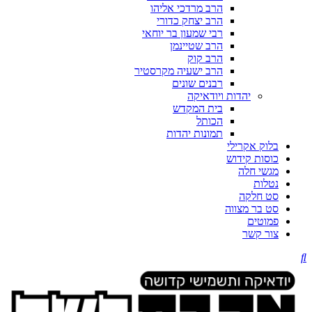
הרב מרדכי אליהו
הרב יצחק כדורי
רבי שמעון בר יוחאי
הרב שטיינמן
הרב קוק
הרב ישעיה מקרסטיר
רבנים שונים
יהדות ויודאיקה
בית המקדש
הכותל
תמונות יהדות
בלוק אקרילי
כוסות קידוש
מגשי חלה
נטלות
סט חלקה
סט בר מצווה
פמוטים
צור קשר