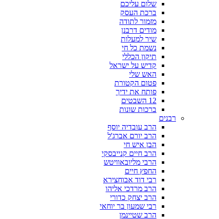
שלום עליכם
ברכת העסק
מזמור לתודה
מודים דרבנן
שיר למעלות
נשמת כל חי
תיקון הכללי
קדיש על ישראל
האש שלי
פטום הקטורת
פותח את ידיך
12 השבטים
ברכות שונות
רבנים
הרב עובדיה יוסף
הרב יורם אברג'ל
הבן איש חי
הרב חיים קנייבסקי
הרבי מליובאוויטש
החפץ חיים
רבי דוד אבוחצירא
הרב מרדכי אליהו
הרב יצחק כדורי
רבי שמעון בר יוחאי
הרב שטיינמן