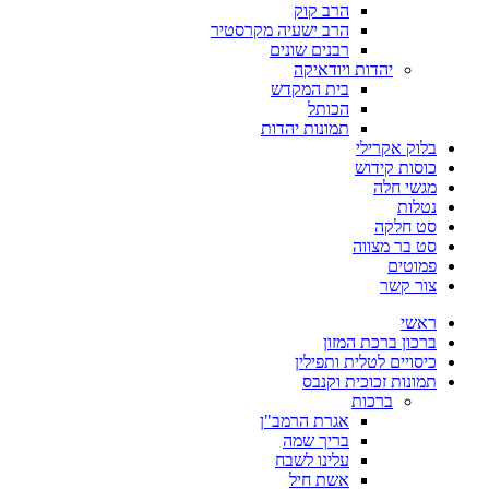
הרב קוק
הרב ישעיה מקרסטיר
רבנים שונים
יהדות ויודאיקה
בית המקדש
הכותל
תמונות יהדות
בלוק אקרילי
כוסות קידוש
מגשי חלה
נטלות
סט חלקה
סט בר מצווה
פמוטים
צור קשר
ראשי
ברכון ברכת המזון
כיסויים לטלית ותפילין
תמונות זכוכית וקנבס
ברכות
אגרת הרמב"ן
בריך שמה
עלינו לשבח
אשת חיל