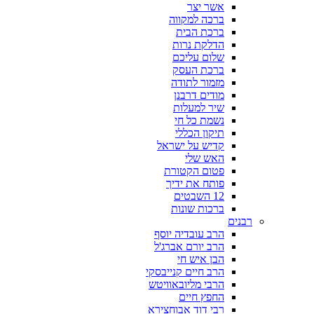
אשר יצר
ברכה למקווה
ברכת הבית
הדלקת נרות
שלום עליכם
ברכת העסק
מזמור לתודה
מודים דרבנן
שיר למעלות
נשמת כל חי
תיקון הכללי
קדיש על ישראל
האש שלי
פטום הקטורת
פותח את ידיך
12 השבטים
ברכות שונות
רבנים
הרב עובדיה יוסף
הרב יורם אברג'ל
הבן איש חי
הרב חיים קנייבסקי
הרבי מליובאוויטש
החפץ חיים
רבי דוד אבוחצירא