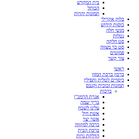
בית המקדש
הכותל
תמונות יהדות
בלוק אקרילי
כוסות קידוש
מגשי חלה
נטלות
סט חלקה
סט בר מצווה
פמוטים
צור קשר
ראשי
ברכון ברכת המזון
כיסויים לטלית ותפילין
תמונות זכוכית וקנבס
ברכות
אגרת הרמב"ן
בריך שמה
עלינו לשבח
אשת חיל
אשר יצר
ברכה למקווה
ברכת הבית
הדלקת נרות