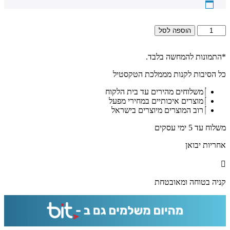
כמות
הוספה לסל
של
1576
-
*התמונות להמחשה בלבד.
תמונה
כל הסיבות לקנות מממלכת הטקסטיל
מעוצבת
של
משלוחים מהירים עד בית הלקוח
הרב
מוצרים איכותיים במחירי מפעל
עובדיה
רוב המוצרים מיוצרים בישראל
יוסף
להדפסה
משלוח עד 5 ימי עסקים
על
קנבס
אחריות יבואן
או
זכוכית
מחוסמת
קניה בטוחה ומאובטחת