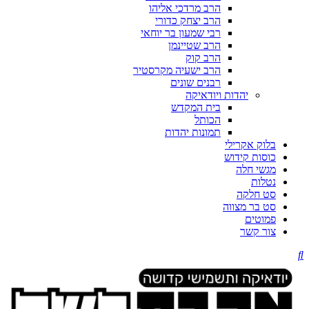
הרב מרדכי אליהו
הרב יצחק כדורי
רבי שמעון בר יוחאי
הרב שטיינמן
הרב קוק
הרב ישעיה מקרסטיר
רבנים שונים
יהדות ויודאיקה
בית המקדש
הכותל
תמונות יהדות
בלוק אקרילי
כוסות קידוש
מגשי חלה
נטלות
סט חלקה
סט בר מצווה
פמוטים
צור קשר