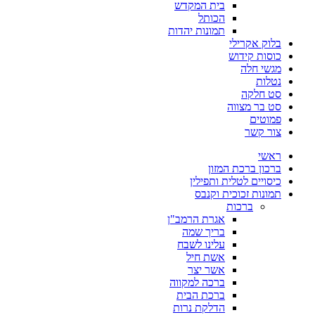
בית המקדש
הכותל
תמונות יהדות
בלוק אקרילי
כוסות קידוש
מגשי חלה
נטלות
סט חלקה
סט בר מצווה
פמוטים
צור קשר
ראשי
ברכון ברכת המזון
כיסויים לטלית ותפילין
תמונות זכוכית וקנבס
ברכות
אגרת הרמב"ן
בריך שמה
עלינו לשבח
אשת חיל
אשר יצר
ברכה למקווה
ברכת הבית
הדלקת נרות