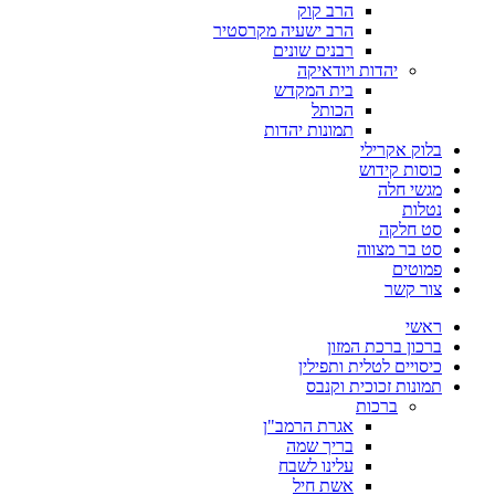
הרב קוק
הרב ישעיה מקרסטיר
רבנים שונים
יהדות ויודאיקה
בית המקדש
הכותל
תמונות יהדות
בלוק אקרילי
כוסות קידוש
מגשי חלה
נטלות
סט חלקה
סט בר מצווה
פמוטים
צור קשר
ראשי
ברכון ברכת המזון
כיסויים לטלית ותפילין
תמונות זכוכית וקנבס
ברכות
אגרת הרמב"ן
בריך שמה
עלינו לשבח
אשת חיל