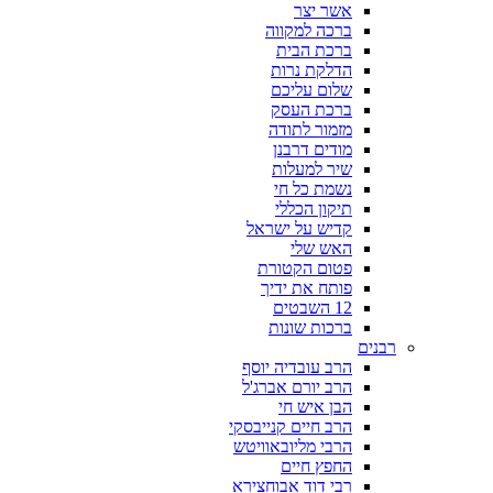
אשר יצר
ברכה למקווה
ברכת הבית
הדלקת נרות
שלום עליכם
ברכת העסק
מזמור לתודה
מודים דרבנן
שיר למעלות
נשמת כל חי
תיקון הכללי
קדיש על ישראל
האש שלי
פטום הקטורת
פותח את ידיך
12 השבטים
ברכות שונות
רבנים
הרב עובדיה יוסף
הרב יורם אברג'ל
הבן איש חי
הרב חיים קנייבסקי
הרבי מליובאוויטש
החפץ חיים
רבי דוד אבוחצירא