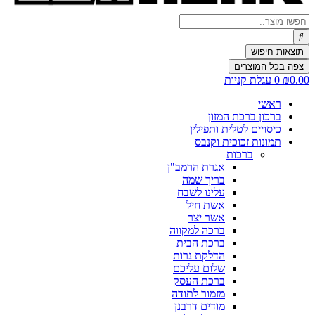
Search
...
תוצאות חיפוש
צפה בכל המוצרים
0.00
₪
0
עגלת קניות
ראשי
ברכון ברכת המזון
כיסויים לטלית ותפילין
תמונות זכוכית וקנבס
ברכות
אגרת הרמב"ן
בריך שמה
עלינו לשבח
אשת חיל
אשר יצר
ברכה למקווה
ברכת הבית
הדלקת נרות
שלום עליכם
ברכת העסק
מזמור לתודה
מודים דרבנן