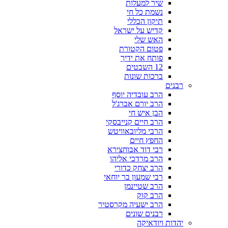
שיר למעלות
נשמת כל חי
תיקון הכללי
קדיש על ישראל
האש שלי
פטום הקטורת
פותח את ידיך
12 השבטים
ברכות שונות
רבנים
הרב עובדיה יוסף
הרב יורם אברג'ל
הבן איש חי
הרב חיים קנייבסקי
הרבי מליובאוויטש
החפץ חיים
רבי דוד אבוחצירא
הרב מרדכי אליהו
הרב יצחק כדורי
רבי שמעון בר יוחאי
הרב שטיינמן
הרב קוק
הרב ישעיה מקרסטיר
רבנים שונים
יהדות ויודאיקה