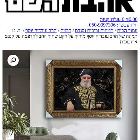
0.00
₪
0
עגלת קניות
חייג עכשיו: 050-9997396
עמוד הבית
/
תמונות זכוכית וקנבס
/
רבנים
/
הרב עובדיה יוסף
/ 1575 –
תמונה של הרב עובדיה יוסף מחייך על רקע שחור וזהב להדפסה על קנבס
או זכוכית