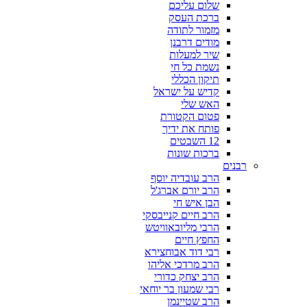
שלום עליכם
ברכת העסק
מזמור לתודה
מודים דרבנן
שיר למעלות
נשמת כל חי
תיקון הכללי
קדיש על ישראל
האש שלי
פטום הקטורת
פותח את ידיך
12 השבטים
ברכות שונות
רבנים
הרב עובדיה יוסף
הרב יורם אברג'ל
הבן איש חי
הרב חיים קנייבסקי
הרבי מליובאוויטש
החפץ חיים
רבי דוד אבוחצירא
הרב מרדכי אליהו
הרב יצחק כדורי
רבי שמעון בר יוחאי
הרב שטיינמן