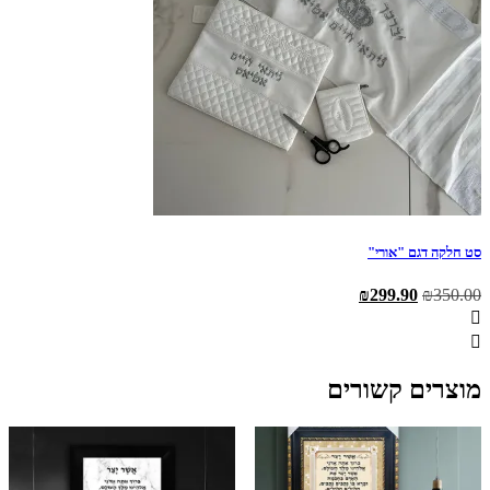
סט חלקה דגם "אורי"
המחיר
המחיר
₪
299.90
₪
350.00
המקורי
הנוכחי
היה:
הוא:
₪299.90.
₪350.00.
מוצרים קשורים