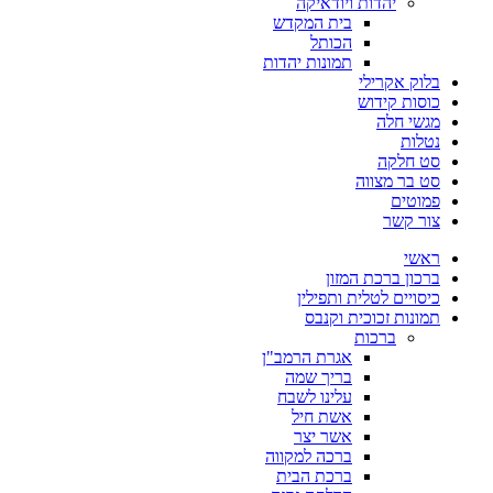
יהדות ויודאיקה
בית המקדש
הכותל
תמונות יהדות
בלוק אקרילי
כוסות קידוש
מגשי חלה
נטלות
סט חלקה
סט בר מצווה
פמוטים
צור קשר
ראשי
ברכון ברכת המזון
כיסויים לטלית ותפילין
תמונות זכוכית וקנבס
ברכות
אגרת הרמב"ן
בריך שמה
עלינו לשבח
אשת חיל
אשר יצר
ברכה למקווה
ברכת הבית