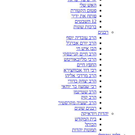
האש שלי
פטום הקטורת
פותח את ידיך
12 השבטים
ברכות שונות
רבנים
הרב עובדיה יוסף
הרב יורם אברג'ל
הבן איש חי
הרב חיים קנייבסקי
הרבי מליובאוויטש
החפץ חיים
רבי דוד אבוחצירא
הרב מרדכי אליהו
הרב יצחק כדורי
רבי שמעון בר יוחאי
הרב שטיינמן
הרב קוק
הרב ישעיה מקרסטיר
רבנים שונים
יהדות ויודאיקה
בית המקדש
הכותל
תמונות יהדות