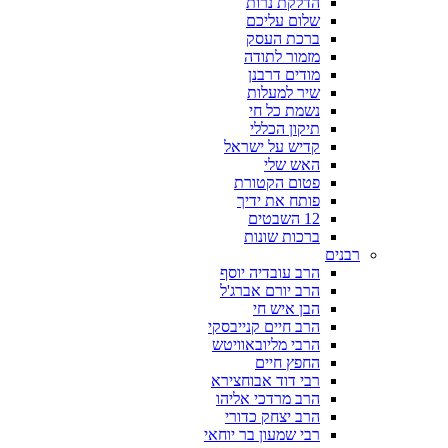
הדלקת נרות
שלום עליכם
ברכת העסק
מזמור לתודה
מודים דרבנן
שיר למעלות
נשמת כל חי
תיקון הכללי
קדיש על ישראל
האש שלי
פטום הקטורת
פותח את ידיך
12 השבטים
ברכות שונות
רבנים
הרב עובדיה יוסף
הרב יורם אברג'ל
הבן איש חי
הרב חיים קנייבסקי
הרבי מליובאוויטש
החפץ חיים
רבי דוד אבוחצירא
הרב מרדכי אליהו
הרב יצחק כדורי
רבי שמעון בר יוחאי