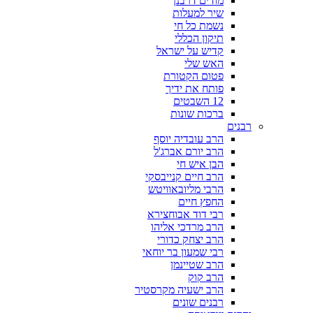
מודים דרבנן
שיר למעלות
נשמת כל חי
תיקון הכללי
קדיש על ישראל
האש שלי
פטום הקטורת
פותח את ידיך
12 השבטים
ברכות שונות
רבנים
הרב עובדיה יוסף
הרב יורם אברג'ל
הבן איש חי
הרב חיים קנייבסקי
הרבי מליובאוויטש
החפץ חיים
רבי דוד אבוחצירא
הרב מרדכי אליהו
הרב יצחק כדורי
רבי שמעון בר יוחאי
הרב שטיינמן
הרב קוק
הרב ישעיה מקרסטיר
רבנים שונים