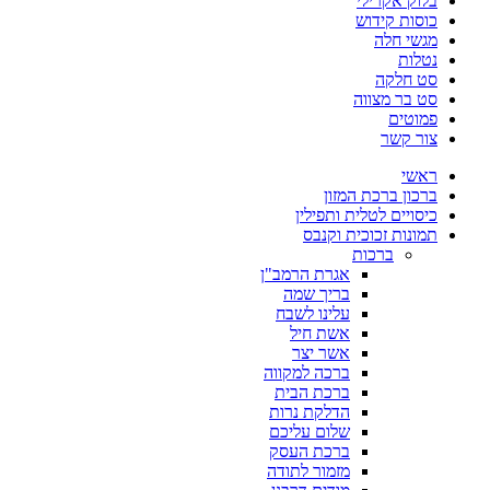
בלוק אקרילי
כוסות קידוש
מגשי חלה
נטלות
סט חלקה
סט בר מצווה
פמוטים
צור קשר
ראשי
ברכון ברכת המזון
כיסויים לטלית ותפילין
תמונות זכוכית וקנבס
ברכות
אגרת הרמב"ן
בריך שמה
עלינו לשבח
אשת חיל
אשר יצר
ברכה למקווה
ברכת הבית
הדלקת נרות
שלום עליכם
ברכת העסק
מזמור לתודה