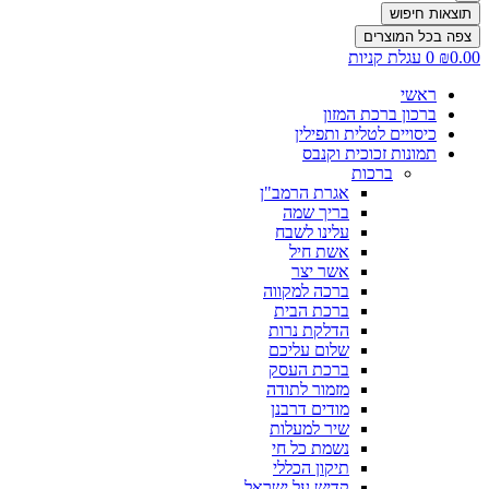
תוצאות חיפוש
צפה בכל המוצרים
0.00
₪
0
עגלת קניות
ראשי
ברכון ברכת המזון
כיסויים לטלית ותפילין
תמונות זכוכית וקנבס
ברכות
אגרת הרמב"ן
בריך שמה
עלינו לשבח
אשת חיל
אשר יצר
ברכה למקווה
ברכת הבית
הדלקת נרות
שלום עליכם
ברכת העסק
מזמור לתודה
מודים דרבנן
שיר למעלות
נשמת כל חי
תיקון הכללי
קדיש על ישראל