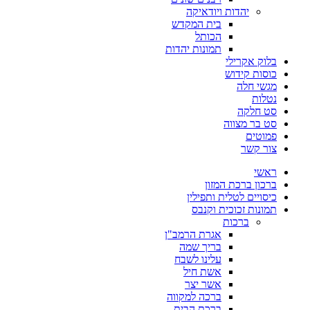
יהדות ויודאיקה
בית המקדש
הכותל
תמונות יהדות
בלוק אקרילי
כוסות קידוש
מגשי חלה
נטלות
סט חלקה
סט בר מצווה
פמוטים
צור קשר
ראשי
ברכון ברכת המזון
כיסויים לטלית ותפילין
תמונות זכוכית וקנבס
ברכות
אגרת הרמב"ן
בריך שמה
עלינו לשבח
אשת חיל
אשר יצר
ברכה למקווה
ברכת הבית