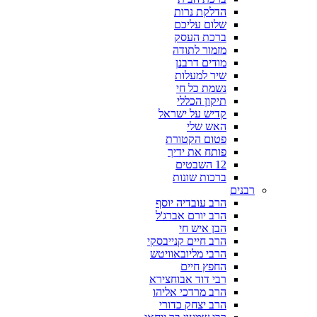
הדלקת נרות
שלום עליכם
ברכת העסק
מזמור לתודה
מודים דרבנן
שיר למעלות
נשמת כל חי
תיקון הכללי
קדיש על ישראל
האש שלי
פטום הקטורת
פותח את ידיך
12 השבטים
ברכות שונות
רבנים
הרב עובדיה יוסף
הרב יורם אברג'ל
הבן איש חי
הרב חיים קנייבסקי
הרבי מליובאוויטש
החפץ חיים
רבי דוד אבוחצירא
הרב מרדכי אליהו
הרב יצחק כדורי