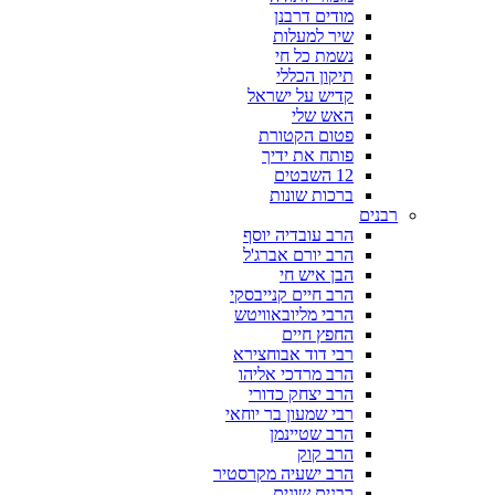
מודים דרבנן
שיר למעלות
נשמת כל חי
תיקון הכללי
קדיש על ישראל
האש שלי
פטום הקטורת
פותח את ידיך
12 השבטים
ברכות שונות
רבנים
הרב עובדיה יוסף
הרב יורם אברג'ל
הבן איש חי
הרב חיים קנייבסקי
הרבי מליובאוויטש
החפץ חיים
רבי דוד אבוחצירא
הרב מרדכי אליהו
הרב יצחק כדורי
רבי שמעון בר יוחאי
הרב שטיינמן
הרב קוק
הרב ישעיה מקרסטיר
רבנים שונים