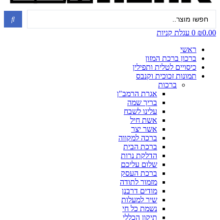
Search
...
0.00
₪
0
עגלת קניות
ראשי
ברכון ברכת המזון
כיסויים לטלית ותפילין
תמונות זכוכית וקנבס
ברכות
אגרת הרמב"ן
בריך שמה
עלינו לשבח
אשת חיל
אשר יצר
ברכה למקווה
ברכת הבית
הדלקת נרות
שלום עליכם
ברכת העסק
מזמור לתודה
מודים דרבנן
שיר למעלות
נשמת כל חי
תיקון הכללי