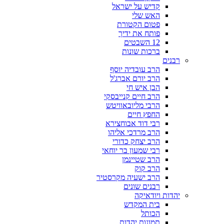
קדיש על ישראל
האש שלי
פטום הקטורת
פותח את ידיך
12 השבטים
ברכות שונות
רבנים
הרב עובדיה יוסף
הרב יורם אברג'ל
הבן איש חי
הרב חיים קנייבסקי
הרבי מליובאוויטש
החפץ חיים
רבי דוד אבוחצירא
הרב מרדכי אליהו
הרב יצחק כדורי
רבי שמעון בר יוחאי
הרב שטיינמן
הרב קוק
הרב ישעיה מקרסטיר
רבנים שונים
יהדות ויודאיקה
בית המקדש
הכותל
תמונות יהדות