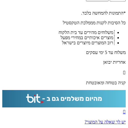
של
1521-
תמונה
*התמונות להמחשה בלבד.
של
כל הסיבות לקנות מממלכת הטקסטיל
הרב
עובדיה
משלוחים מהירים עד בית הלקוח
יוסף
מוצרים איכותיים במחירי מפעל
מתפלל
רוב המוצרים מיוצרים בישראל
על
קנבס
משלוח עד 5 ימי עסקים
או
זכוכית
אחריות יבואן
מחוסמת
קניה בטוחה ומאובטחת
יש לך שאלה על המוצר?