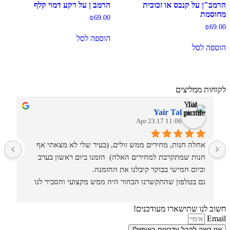
הרמב"ן על קנבס או זכוכית
הרמב ן על רקע דמוי קלף
מחוסמת
₪
69.00
₪
69.00
הוספה לסל
הוספה לסל
לקוחות ממליצים
Yair Tal
11:06 17 Apr 23
אחלה חנות, מחירים ממש זולים, (בעיר שלי לא מצאתי אף 
מ
חנות שמתקרבת למחירים האלה)  הזמנו ביום ראשון בערב 
וביום חמישי בבוקר קיבלנו את ההזמנה.
גם בטלפון שהתקשרנו הבחור היה ממש מקצועי והסביר לנו 
איזה סוגים וגדלים יש בחנות.
חשוב לנו שתישארו מעודכנים!
Email
אני רוצה לקבל עדכונים באימייל!