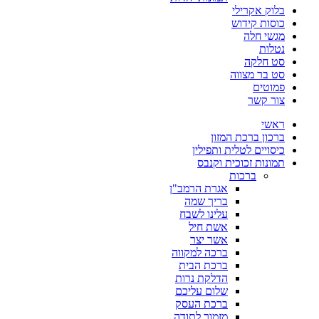
בלוק אקרילי
כוסות קידוש
מגשי חלה
נטלות
סט חלקה
סט בר מצווה
פמוטים
צור קשר
ראשי
ברכון ברכת המזון
כיסויים לטלית ותפילין
תמונות זכוכית וקנבס
ברכות
אגרת הרמב"ן
בריך שמה
עלינו לשבח
אשת חיל
אשר יצר
ברכה למקווה
ברכת הבית
הדלקת נרות
שלום עליכם
ברכת העסק
מזמור לתודה