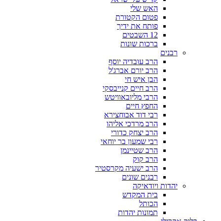
האש שלי
פטום הקטורת
פותח את ידיך
12 השבטים
ברכות שונות
רבנים
הרב עובדיה יוסף
הרב יורם אברג'ל
הבן איש חי
הרב חיים קנייבסקי
הרבי מליובאוויטש
החפץ חיים
רבי דוד אבוחצירא
הרב מרדכי אליהו
הרב יצחק כדורי
רבי שמעון בר יוחאי
הרב שטיינמן
הרב קוק
הרב ישעיה מקרסטיר
רבנים שונים
יהדות ויודאיקה
בית המקדש
הכותל
תמונות יהדות