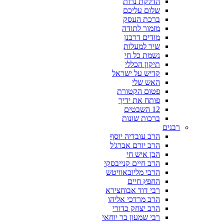
הדלקת נרות
שלום עליכם
ברכת העסק
מזמור לתודה
מודים דרבנן
שיר למעלות
נשמת כל חי
תיקון הכללי
קדיש על ישראל
האש שלי
פטום הקטורת
פותח את ידיך
12 השבטים
ברכות שונות
רבנים
הרב עובדיה יוסף
הרב יורם אברג'ל
הבן איש חי
הרב חיים קנייבסקי
הרבי מליובאוויטש
החפץ חיים
רבי דוד אבוחצירא
הרב מרדכי אליהו
הרב יצחק כדורי
רבי שמעון בר יוחאי