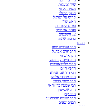
מודים דרבנן
שיר למעלות
נשמת כל חי
תיקון הכללי
קדיש על ישראל
האש שלי
פטום הקטורת
פותח את ידיך
12 השבטים
ברכות שונות
רבנים
הרב עובדיה יוסף
הרב יורם אברג'ל
הבן איש חי
הרב חיים קנייבסקי
הרבי מליובאוויטש
החפץ חיים
רבי דוד אבוחצירא
הרב מרדכי אליהו
הרב יצחק כדורי
רבי שמעון בר יוחאי
הרב שטיינמן
הרב קוק
הרב ישעיה מקרסטיר
רבנים שונים