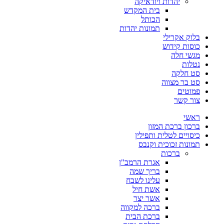
יהדות ויודאיקה
בית המקדש
הכותל
תמונות יהדות
בלוק אקרילי
כוסות קידוש
מגשי חלה
נטלות
סט חלקה
סט בר מצווה
פמוטים
צור קשר
ראשי
ברכון ברכת המזון
כיסויים לטלית ותפילין
תמונות זכוכית וקנבס
ברכות
אגרת הרמב"ן
בריך שמה
עלינו לשבח
אשת חיל
אשר יצר
ברכה למקווה
ברכת הבית