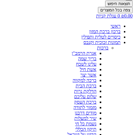
תוצאות חיפוש
צפה בכל המוצרים
0.00
₪
0
עגלת קניות
ראשי
ברכון ברכת המזון
כיסויים לטלית ותפילין
תמונות זכוכית וקנבס
ברכות
אגרת הרמב"ן
בריך שמה
עלינו לשבח
אשת חיל
אשר יצר
ברכה למקווה
ברכת הבית
הדלקת נרות
שלום עליכם
ברכת העסק
מזמור לתודה
מודים דרבנן
שיר למעלות
נשמת כל חי
תיקון הכללי
קדיש על ישראל