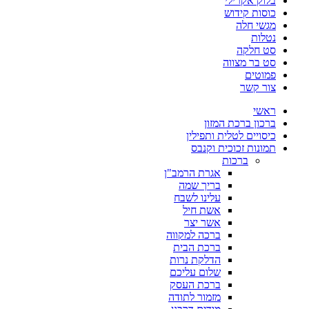
בלוק אקרילי
כוסות קידוש
מגשי חלה
נטלות
סט חלקה
סט בר מצווה
פמוטים
צור קשר
ראשי
ברכון ברכת המזון
כיסויים לטלית ותפילין
תמונות זכוכית וקנבס
ברכות
אגרת הרמב"ן
בריך שמה
עלינו לשבח
אשת חיל
אשר יצר
ברכה למקווה
ברכת הבית
הדלקת נרות
שלום עליכם
ברכת העסק
מזמור לתודה