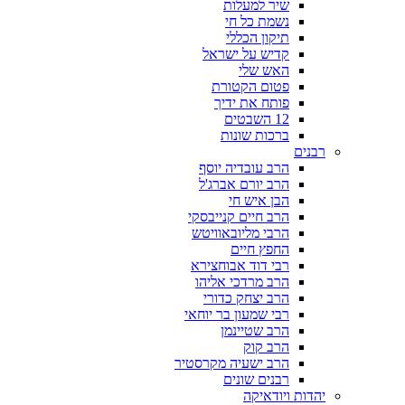
שיר למעלות
נשמת כל חי
תיקון הכללי
קדיש על ישראל
האש שלי
פטום הקטורת
פותח את ידיך
12 השבטים
ברכות שונות
רבנים
הרב עובדיה יוסף
הרב יורם אברג'ל
הבן איש חי
הרב חיים קנייבסקי
הרבי מליובאוויטש
החפץ חיים
רבי דוד אבוחצירא
הרב מרדכי אליהו
הרב יצחק כדורי
רבי שמעון בר יוחאי
הרב שטיינמן
הרב קוק
הרב ישעיה מקרסטיר
רבנים שונים
יהדות ויודאיקה