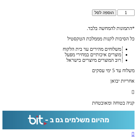
כמות
הוספה לסל
של
1399
-
*התמונות להמחשה בלבד.
תמונה
כל הסיבות לקנות מממלכת הטקסטיל
של
הרב
משלוחים מהירים עד בית הלקוח
יצחק
מוצרים איכותיים במחירי מפעל
כדורי
רוב המוצרים מיוצרים בישראל
להדפסה
על
משלוח עד 5 ימי עסקים
קנבס
או
אחריות יבואן
זכוכית
מחוסמת
קניה בטוחה ומאובטחת