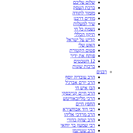
שלום עליכם
ברכת העסק
מזמור לתודה
מודים דרבנן
שיר למעלות
נשמת כל חי
תיקון הכללי
קדיש על ישראל
האש שלי
פטום הקטורת
פותח את ידיך
12 השבטים
ברכות שונות
רבנים
הרב עובדיה יוסף
הרב יורם אברג'ל
הבן איש חי
הרב חיים קנייבסקי
הרבי מליובאוויטש
החפץ חיים
רבי דוד אבוחצירא
הרב מרדכי אליהו
הרב יצחק כדורי
רבי שמעון בר יוחאי
הרב שטיינמן