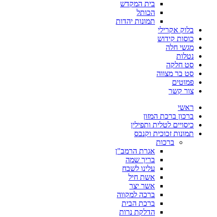
בית המקדש
הכותל
תמונות יהדות
בלוק אקרילי
כוסות קידוש
מגשי חלה
נטלות
סט חלקה
סט בר מצווה
פמוטים
צור קשר
ראשי
ברכון ברכת המזון
כיסויים לטלית ותפילין
תמונות זכוכית וקנבס
ברכות
אגרת הרמב"ן
בריך שמה
עלינו לשבח
אשת חיל
אשר יצר
ברכה למקווה
ברכת הבית
הדלקת נרות