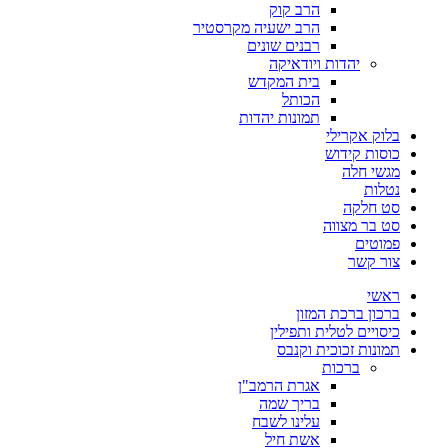
הרב קוק
הרב ישעיה מקרסטיר
רבנים שונים
יהדות ויודאיקה
בית המקדש
הכותל
תמונות יהדות
בלוק אקרילי
כוסות קידוש
מגשי חלה
נטלות
סט חלקה
סט בר מצווה
פמוטים
צור קשר
ראשי
ברכון ברכת המזון
כיסויים לטלית ותפילין
תמונות זכוכית וקנבס
ברכות
אגרת הרמב"ן
בריך שמה
עלינו לשבח
אשת חיל