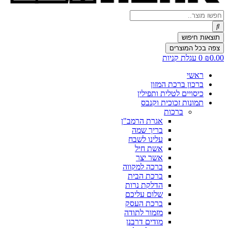
Search
...
תוצאות חיפוש
צפה בכל המוצרים
0.00
₪
0
עגלת קניות
ראשי
ברכון ברכת המזון
כיסויים לטלית ותפילין
תמונות זכוכית וקנבס
ברכות
אגרת הרמב"ן
בריך שמה
עלינו לשבח
אשת חיל
אשר יצר
ברכה למקווה
ברכת הבית
הדלקת נרות
שלום עליכם
ברכת העסק
מזמור לתודה
מודים דרבנן