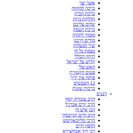
אשר יצר
ברכה למקווה
ברכת הבית
הדלקת נרות
שלום עליכם
ברכת העסק
מזמור לתודה
מודים דרבנן
שיר למעלות
נשמת כל חי
תיקון הכללי
קדיש על ישראל
האש שלי
פטום הקטורת
פותח את ידיך
12 השבטים
ברכות שונות
רבנים
הרב עובדיה יוסף
הרב יורם אברג'ל
הבן איש חי
הרב חיים קנייבסקי
הרבי מליובאוויטש
החפץ חיים
רבי דוד אבוחצירא