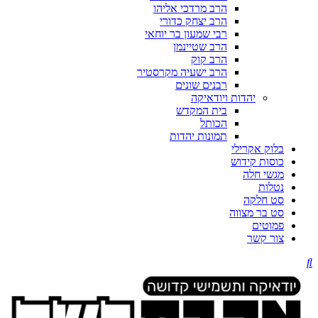
הרב מרדכי אליהו
הרב יצחק כדורי
רבי שמעון בר יוחאי
הרב שטיינמן
הרב קוק
הרב ישעיה מקרסטיר
רבנים שונים
יהדות ויודאיקה
בית המקדש
הכותל
תמונות יהדות
בלוק אקרילי
כוסות קידוש
מגשי חלה
נטלות
סט חלקה
סט בר מצווה
פמוטים
צור קשר