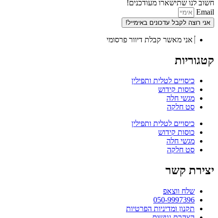
חשוב לנו שתישארו מעודכנים!
Email
אני רוצה לקבל עדכונים באימייל!
אני מאשר קבלת דיוור פרסומי
קטגוריות
כיסויים לטלית ותפילין
כוסות קידוש
מגשי חלה
סט חלקה
כיסויים לטלית ותפילין
כוסות קידוש
מגשי חלה
סט חלקה
יצירת קשר
שלח ווצאפ
050-9997396
תקנון ומדיניות הפרטיות
הצהרת נגישות