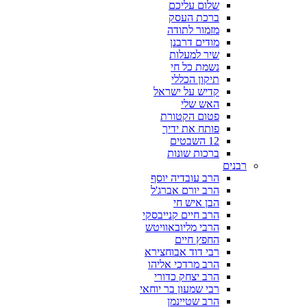
שלום עליכם
ברכת העסק
מזמור לתודה
מודים דרבנן
שיר למעלות
נשמת כל חי
תיקון הכללי
קדיש על ישראל
האש שלי
פטום הקטורת
פותח את ידיך
12 השבטים
ברכות שונות
רבנים
הרב עובדיה יוסף
הרב יורם אברג'ל
הבן איש חי
הרב חיים קנייבסקי
הרבי מליובאוויטש
החפץ חיים
רבי דוד אבוחצירא
הרב מרדכי אליהו
הרב יצחק כדורי
רבי שמעון בר יוחאי
הרב שטיינמן