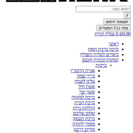
Search
...
תוצאות חיפוש
צפה בכל המוצרים
0.00
₪
0
עגלת קניות
ראשי
ברכון ברכת המזון
כיסויים לטלית ותפילין
תמונות זכוכית וקנבס
ברכות
אגרת הרמב"ן
בריך שמה
עלינו לשבח
אשת חיל
אשר יצר
ברכה למקווה
ברכת הבית
הדלקת נרות
שלום עליכם
ברכת העסק
מזמור לתודה
מודים דרבנן