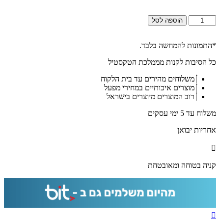
כמות
הוספה לסל
של
1398
-
*התמונות להמחשה בלבד.
תמונה
כל הסיבות לקנות מממלכת הטקסטיל
של
הרב
משלוחים מהירים עד בית הלקוח
יצחק
מוצרים איכותיים במחירי מפעל
כדורי
רוב המוצרים מיוצרים בישראל
להדפסה
על
משלוח עד 5 ימי עסקים
קנבס
או
אחריות יבואן
זכוכית
מחוסמת
קניה בטוחה ומאובטחת