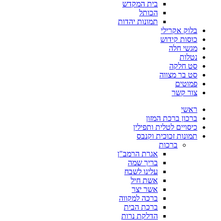
בית המקדש
הכותל
תמונות יהדות
בלוק אקרילי
כוסות קידוש
מגשי חלה
נטלות
סט חלקה
סט בר מצווה
פמוטים
צור קשר
ראשי
ברכון ברכת המזון
כיסויים לטלית ותפילין
תמונות זכוכית וקנבס
ברכות
אגרת הרמב"ן
בריך שמה
עלינו לשבח
אשת חיל
אשר יצר
ברכה למקווה
ברכת הבית
הדלקת נרות