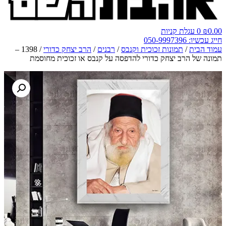
0.00
₪
0
עגלת קניות
חייג עכשיו: 050-9997396
עמוד הבית
/
תמונות זכוכית וקנבס
/
רבנים
/
הרב יצחק כדורי
/ 1398 –
תמונה של הרב יצחק כדורי להדפסה על קנבס או זכוכית מחוסמת