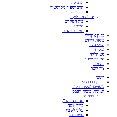
הרב קוק
הרב ישעיה מקרסטיר
רבנים שונים
יהדות ויודאיקה
בית המקדש
הכותל
תמונות יהדות
בלוק אקרילי
כוסות קידוש
מגשי חלה
נטלות
סט חלקה
סט בר מצווה
פמוטים
צור קשר
ראשי
ברכון ברכת המזון
כיסויים לטלית ותפילין
תמונות זכוכית וקנבס
ברכות
אגרת הרמב"ן
בריך שמה
עלינו לשבח
אשת חיל