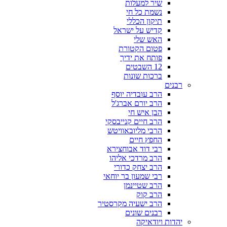
שיר למעלות
נשמת כל חי
תיקון הכללי
קדיש על ישראל
האש שלי
פטום הקטורת
פותח את ידיך
12 השבטים
ברכות שונות
רבנים
הרב עובדיה יוסף
הרב יורם אברג'ל
הבן איש חי
הרב חיים קנייבסקי
הרבי מליובאוויטש
החפץ חיים
רבי דוד אבוחצירא
הרב מרדכי אליהו
הרב יצחק כדורי
רבי שמעון בר יוחאי
הרב שטיינמן
הרב קוק
הרב ישעיה מקרסטיר
רבנים שונים
יהדות ויודאיקה