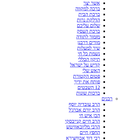
אשר יצר
ברכה למקווה
ברכת הבית
הדלקת נרות
שלום עליכם
ברכת העסק
מזמור לתודה
מודים דרבנן
שיר למעלות
נשמת כל חי
תיקון הכללי
קדיש על ישראל
האש שלי
פטום הקטורת
פותח את ידיך
12 השבטים
ברכות שונות
רבנים
הרב עובדיה יוסף
הרב יורם אברג'ל
הבן איש חי
הרב חיים קנייבסקי
הרבי מליובאוויטש
החפץ חיים
רבי דוד אבוחצירא