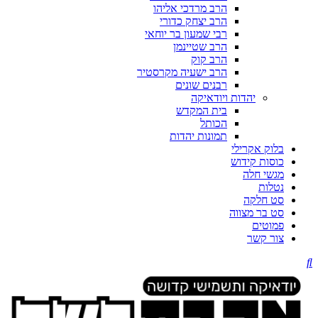
הרב מרדכי אליהו
הרב יצחק כדורי
רבי שמעון בר יוחאי
הרב שטיינמן
הרב קוק
הרב ישעיה מקרסטיר
רבנים שונים
יהדות ויודאיקה
בית המקדש
הכותל
תמונות יהדות
בלוק אקרילי
כוסות קידוש
מגשי חלה
נטלות
סט חלקה
סט בר מצווה
פמוטים
צור קשר