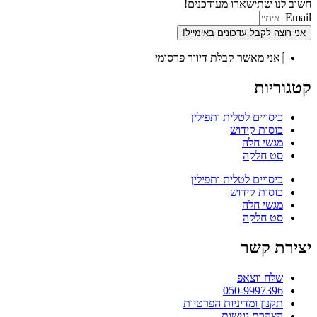
חשוב לנו שתישארו מעודכנים!
Email
אני רוצה לקבל עדכונים באימייל!
אני מאשר קבלת דיוור פרסומי
קטגוריות
כיסויים לטלית ותפילין
כוסות קידוש
מגשי חלה
סט חלקה
כיסויים לטלית ותפילין
כוסות קידוש
מגשי חלה
סט חלקה
יצירת קשר
שלח ווצאפ
050-9997396
תקנון ומדיניות הפרטיות
הצהרת נגישות