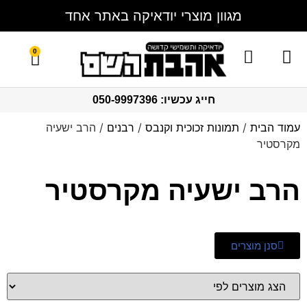
מגוון מוצרי יודאיקה באתר אחד
0
מגשי חלה
צור קשר
ברכון ברכת המזון
סט בר מצווה
כוסות קידוש
סט חלקה
תמונות זכוכית וקנבס
בלוק אקרילי
כיסויים לטלית ותפילין
חייג עכשיו: 050-9997396
עמוד הבית
/
תמונות זכוכית וקנבס
/
רבנים
/ הרב ישעיה
מקרסטיר
הרב ישעיה מקרסטיר
סנן מוצרים