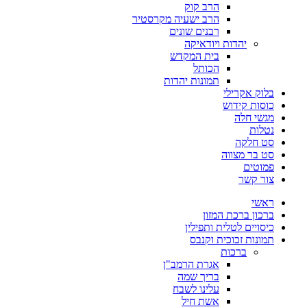
הרב קוק
הרב ישעיה מקרסטיר
רבנים שונים
יהדות ויודאיקה
בית המקדש
הכותל
תמונות יהדות
בלוק אקרילי
כוסות קידוש
מגשי חלה
נטלות
סט חלקה
סט בר מצווה
פמוטים
צור קשר
ראשי
ברכון ברכת המזון
כיסויים לטלית ותפילין
תמונות זכוכית וקנבס
ברכות
אגרת הרמב"ן
בריך שמה
עלינו לשבח
אשת חיל