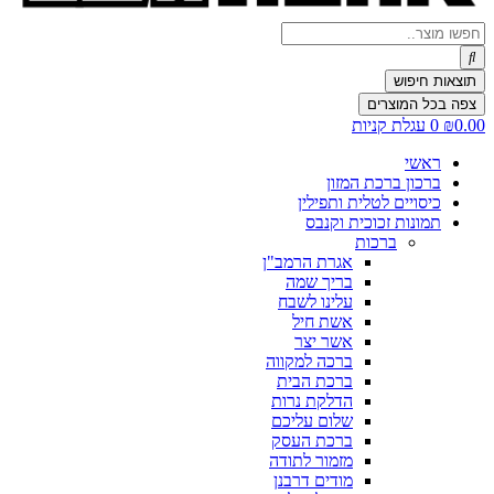
Search
...
תוצאות חיפוש
צפה בכל המוצרים
0.00
₪
0
עגלת קניות
ראשי
ברכון ברכת המזון
כיסויים לטלית ותפילין
תמונות זכוכית וקנבס
ברכות
אגרת הרמב"ן
בריך שמה
עלינו לשבח
אשת חיל
אשר יצר
ברכה למקווה
ברכת הבית
הדלקת נרות
שלום עליכם
ברכת העסק
מזמור לתודה
מודים דרבנן