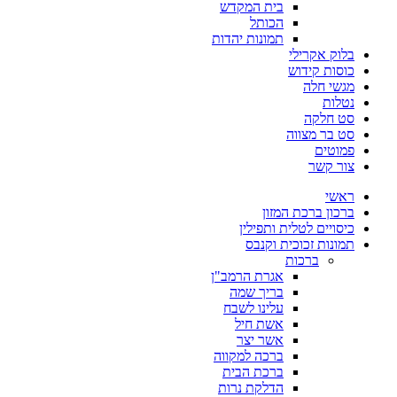
בית המקדש
הכותל
תמונות יהדות
בלוק אקרילי
כוסות קידוש
מגשי חלה
נטלות
סט חלקה
סט בר מצווה
פמוטים
צור קשר
ראשי
ברכון ברכת המזון
כיסויים לטלית ותפילין
תמונות זכוכית וקנבס
ברכות
אגרת הרמב"ן
בריך שמה
עלינו לשבח
אשת חיל
אשר יצר
ברכה למקווה
ברכת הבית
הדלקת נרות