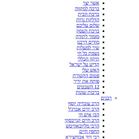
אשר יצר
ברכה למקווה
ברכת הבית
הדלקת נרות
שלום עליכם
ברכת העסק
מזמור לתודה
מודים דרבנן
שיר למעלות
נשמת כל חי
תיקון הכללי
קדיש על ישראל
האש שלי
פטום הקטורת
פותח את ידיך
12 השבטים
ברכות שונות
רבנים
הרב עובדיה יוסף
הרב יורם אברג'ל
הבן איש חי
הרב חיים קנייבסקי
הרבי מליובאוויטש
החפץ חיים
רבי דוד אבוחצירא