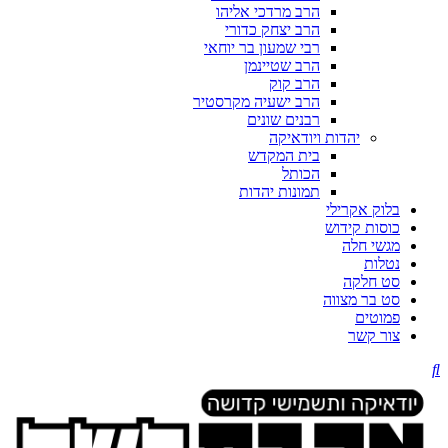
הרב מרדכי אליהו
הרב יצחק כדורי
רבי שמעון בר יוחאי
הרב שטיינמן
הרב קוק
הרב ישעיה מקרסטיר
רבנים שונים
יהדות ויודאיקה
בית המקדש
הכותל
תמונות יהדות
בלוק אקרילי
כוסות קידוש
מגשי חלה
נטלות
סט חלקה
סט בר מצווה
פמוטים
צור קשר