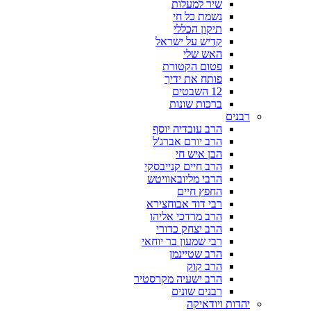
שיר למעלות
נשמת כל חי
תיקון הכללי
קדיש על ישראל
האש שלי
פטום הקטורת
פותח את ידיך
12 השבטים
ברכות שונות
רבנים
הרב עובדיה יוסף
הרב יורם אברג'ל
הבן איש חי
הרב חיים קנייבסקי
הרבי מליובאוויטש
החפץ חיים
רבי דוד אבוחצירא
הרב מרדכי אליהו
הרב יצחק כדורי
רבי שמעון בר יוחאי
הרב שטיינמן
הרב קוק
הרב ישעיה מקרסטיר
רבנים שונים
יהדות ויודאיקה