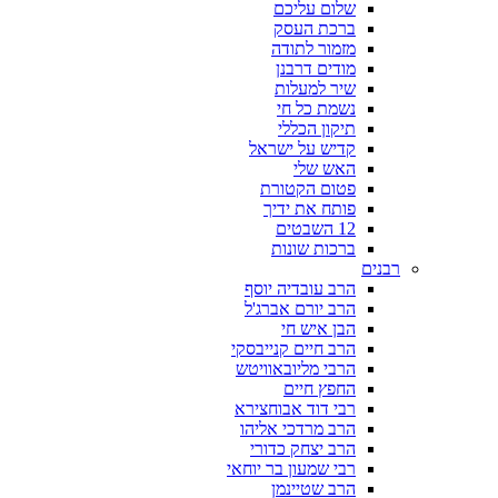
שלום עליכם
ברכת העסק
מזמור לתודה
מודים דרבנן
שיר למעלות
נשמת כל חי
תיקון הכללי
קדיש על ישראל
האש שלי
פטום הקטורת
פותח את ידיך
12 השבטים
ברכות שונות
רבנים
הרב עובדיה יוסף
הרב יורם אברג'ל
הבן איש חי
הרב חיים קנייבסקי
הרבי מליובאוויטש
החפץ חיים
רבי דוד אבוחצירא
הרב מרדכי אליהו
הרב יצחק כדורי
רבי שמעון בר יוחאי
הרב שטיינמן