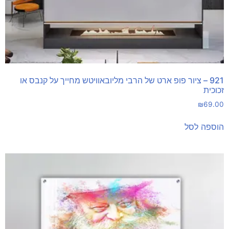
921 – ציור פופ ארט של הרבי מליובאוויטש מחייך על קנבס או
זכוכית
₪
69.00
הוספה לסל