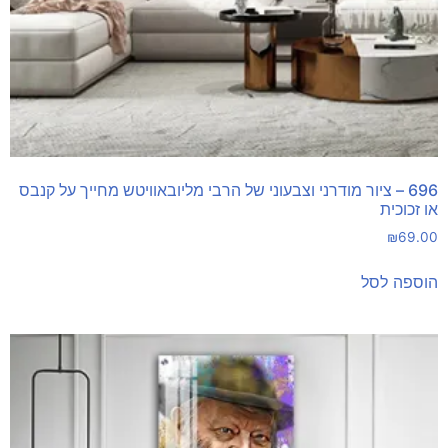
696 – ציור מודרני וצבעוני של הרבי מליובאוויטש מחייך על קנבס
או זכוכית
₪
69.00
הוספה לסל