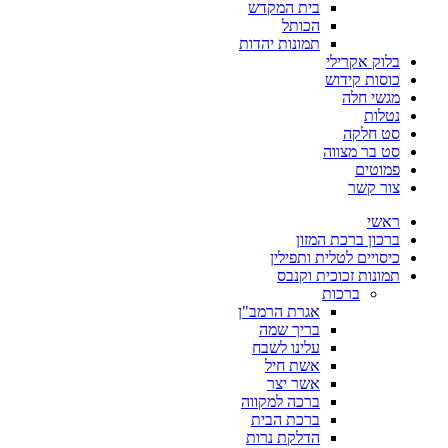
בית המקדש
הכותל
תמונות יהדות
בלוק אקרילי
כוסות קידוש
מגשי חלה
נטלות
סט חלקה
סט בר מצווה
פמוטים
צור קשר
ראשי
ברכון ברכת המזון
כיסויים לטלית ותפילין
תמונות זכוכית וקנבס
ברכות
אגרת הרמב"ן
בריך שמה
עלינו לשבח
אשת חיל
אשר יצר
ברכה למקווה
ברכת הבית
הדלקת נרות