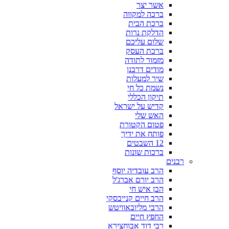
אשר יצר
ברכה למקווה
ברכת הבית
הדלקת נרות
שלום עליכם
ברכת העסק
מזמור לתודה
מודים דרבנן
שיר למעלות
נשמת כל חי
תיקון הכללי
קדיש על ישראל
האש שלי
פטום הקטורת
פותח את ידיך
12 השבטים
ברכות שונות
רבנים
הרב עובדיה יוסף
הרב יורם אברג'ל
הבן איש חי
הרב חיים קנייבסקי
הרבי מליובאוויטש
החפץ חיים
רבי דוד אבוחצירא