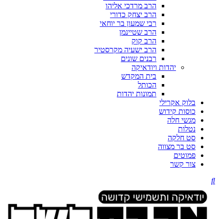
הרב מרדכי אליהו
הרב יצחק כדורי
רבי שמעון בר יוחאי
הרב שטיינמן
הרב קוק
הרב ישעיה מקרסטיר
רבנים שונים
יהדות ויודאיקה
בית המקדש
הכותל
תמונות יהדות
בלוק אקרילי
כוסות קידוש
מגשי חלה
נטלות
סט חלקה
סט בר מצווה
פמוטים
צור קשר