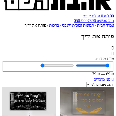
0.00
₪
0
עגלת קניות
חייג עכשיו: 050-9997396
עמוד הבית
/
תמונות זכוכית וקנבס
/
ברכות
/ פותח את ידיך
פותח את ידיך
טווח מחירים
79
₪
—
69
₪
סנן מוצרים