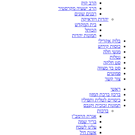
הרב קוק
הרב ישעיה מקרסטיר
רבנים שונים
יהדות ויודאיקה
בית המקדש
הכותל
תמונות יהדות
בלוק אקרילי
כוסות קידוש
מגשי חלה
נטלות
סט חלקה
סט בר מצווה
פמוטים
צור קשר
ראשי
ברכון ברכת המזון
כיסויים לטלית ותפילין
תמונות זכוכית וקנבס
ברכות
אגרת הרמב"ן
בריך שמה
עלינו לשבח
אשת חיל