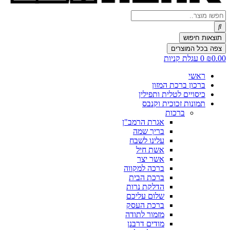
Search
...
תוצאות חיפוש
צפה בכל המוצרים
0.00
₪
0
עגלת קניות
ראשי
ברכון ברכת המזון
כיסויים לטלית ותפילין
תמונות זכוכית וקנבס
ברכות
אגרת הרמב"ן
בריך שמה
עלינו לשבח
אשת חיל
אשר יצר
ברכה למקווה
ברכת הבית
הדלקת נרות
שלום עליכם
ברכת העסק
מזמור לתודה
מודים דרבנן