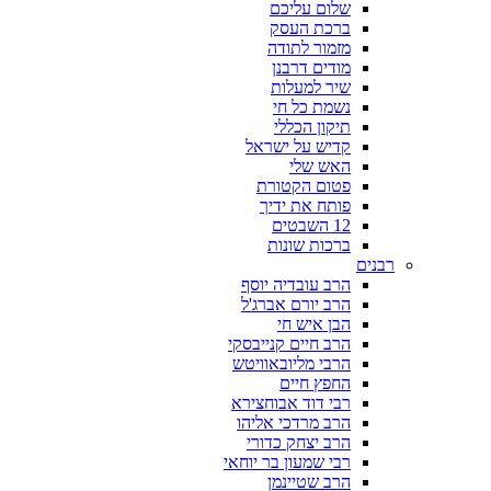
שלום עליכם
ברכת העסק
מזמור לתודה
מודים דרבנן
שיר למעלות
נשמת כל חי
תיקון הכללי
קדיש על ישראל
האש שלי
פטום הקטורת
פותח את ידיך
12 השבטים
ברכות שונות
רבנים
הרב עובדיה יוסף
הרב יורם אברג'ל
הבן איש חי
הרב חיים קנייבסקי
הרבי מליובאוויטש
החפץ חיים
רבי דוד אבוחצירא
הרב מרדכי אליהו
הרב יצחק כדורי
רבי שמעון בר יוחאי
הרב שטיינמן