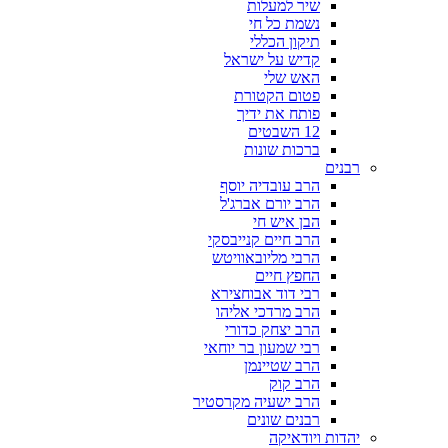
שיר למעלות
נשמת כל חי
תיקון הכללי
קדיש על ישראל
האש שלי
פטום הקטורת
פותח את ידיך
12 השבטים
ברכות שונות
רבנים
הרב עובדיה יוסף
הרב יורם אברג'ל
הבן איש חי
הרב חיים קנייבסקי
הרבי מליובאוויטש
החפץ חיים
רבי דוד אבוחצירא
הרב מרדכי אליהו
הרב יצחק כדורי
רבי שמעון בר יוחאי
הרב שטיינמן
הרב קוק
הרב ישעיה מקרסטיר
רבנים שונים
יהדות ויודאיקה